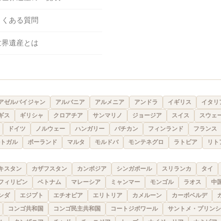
よくある質問
世界遺産とは
アゼルバイジャン
アルバニア
アルメニア
アンドラ
イギリス
イタリ
ギス
ギリシャ
クロアチア
サンマリノ
ジョージア
スイス
スウェ
ドイツ
ノルウェー
ハンガリー
バチカン
フィンランド
フランス
トガル
ポーランド
マルタ
モルドバ
モンテネグロ
ラトビア
リト
キスタン
カザフスタン
カンボジア
シンガポール
スリランカ
タイ
フィリピン
ベトナム
マレーシア
ミャンマー
モンゴル
ラオス
中
ンダ
エジプト
エチオピア
エリトリア
カメルーン
カーボベルデ
コンゴ共和国
コンゴ民主共和国
コートジボワール
サントメ・プリンシ