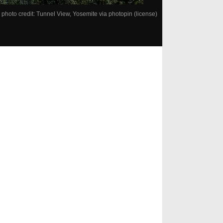
photo credit:
Tunnel View, Yosemite
via
photopin
(license)