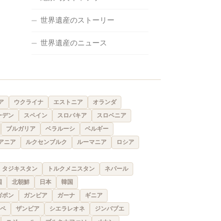
世界遺産のストーリー
世界遺産のニュース
ア
ウクライナ
エストニア
オランダ
ーデン
スペイン
スロバキア
スロベニア
ブルガリア
ベラルーシ
ベルギー
アニア
ルクセンブルク
ルーマニア
ロシア
タジキスタン
トルクメニスタン
ネパール
国
北朝鮮
日本
韓国
ガボン
ガンビア
ガーナ
ギニア
ペ
ザンビア
シエラレオネ
ジンバブエ