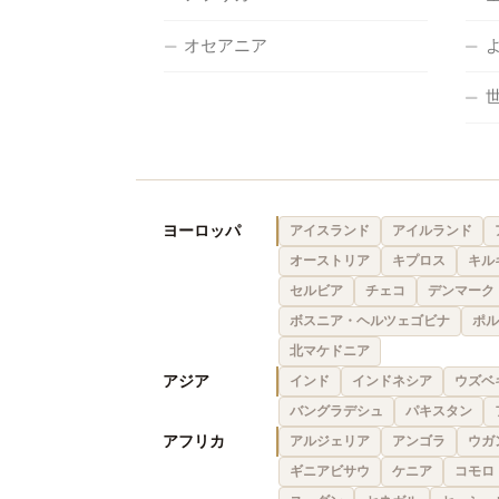
オセアニア
ヨーロッパ
アイスランド
アイルランド
オーストリア
キプロス
キル
セルビア
チェコ
デンマーク
ボスニア・ヘルツェゴビナ
ポル
北マケドニア
アジア
インド
インドネシア
ウズベ
バングラデシュ
パキスタン
アフリカ
アルジェリア
アンゴラ
ウガ
ギニアビサウ
ケニア
コモロ