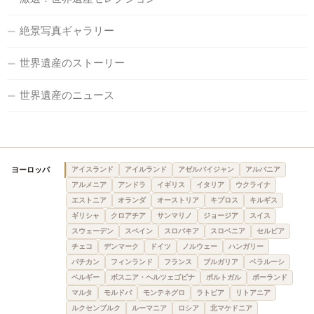
絶景写真ギャラリー
世界遺産のストーリー
世界遺産のニュース
ヨーロッパ
アイスランド
アイルランド
アゼルバイジャン
アルバニア
アルメニア
アンドラ
イギリス
イタリア
ウクライナ
エストニア
オランダ
オーストリア
キプロス
キルギス
ギリシャ
クロアチア
サンマリノ
ジョージア
スイス
スウェーデン
スペイン
スロバキア
スロベニア
セルビア
チェコ
デンマーク
ドイツ
ノルウェー
ハンガリー
バチカン
フィンランド
フランス
ブルガリア
ベラルーシ
ベルギー
ボスニア・ヘルツェゴビナ
ポルトガル
ポーランド
マルタ
モルドバ
モンテネグロ
ラトビア
リトアニア
ルクセンブルク
ルーマニア
ロシア
北マケドニア