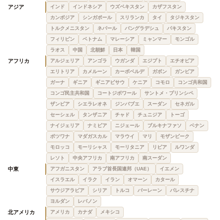
アジア
インド
インドネシア
ウズベキスタン
カザフスタン
カンボジア
シンガポール
スリランカ
タイ
タジキスタン
トルクメニスタン
ネパール
バングラデシュ
パキスタン
フィリピン
ベトナム
マレーシア
ミャンマー
モンゴル
ラオス
中国
北朝鮮
日本
韓国
アフリカ
アルジェリア
アンゴラ
ウガンダ
エジプト
エチオピア
エリトリア
カメルーン
カーボベルデ
ガボン
ガンビア
ガーナ
ギニア
ギニアビサウ
ケニア
コモロ
コンゴ共和国
コンゴ民主共和国
コートジボワール
サントメ・プリンシペ
ザンビア
シエラレオネ
ジンバブエ
スーダン
セネガル
セーシェル
タンザニア
チャド
チュニジア
トーゴ
ナイジェリア
ナミビア
ニジェール
ブルキナファソ
ベナン
ボツワナ
マダガスカル
マラウイ
マリ
モザンビーク
モロッコ
モーリシャス
モーリタニア
リビア
ルワンダ
レソト
中央アフリカ
南アフリカ
南スーダン
中東
アフガニスタン
アラブ首長国連邦（UAE）
イエメン
イスラエル
イラク
イラン
オマーン
カタール
サウジアラビア
シリア
トルコ
バーレーン
パレスチナ
ヨルダン
レバノン
北アメリカ
アメリカ
カナダ
メキシコ