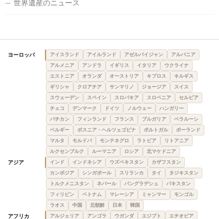
世界遺産のニュース
ヨーロッパ
アイスランド
アイルランド
アゼルバイジャン
アルバニア
アルメニア
アンドラ
イギリス
イタリア
ウクライナ
エストニア
オランダ
オーストリア
キプロス
キルギス
ギリシャ
クロアチア
サンマリノ
ジョージア
スイス
スウェーデン
スペイン
スロバキア
スロベニア
セルビア
チェコ
デンマーク
ドイツ
ノルウェー
ハンガリー
バチカン
フィンランド
フランス
ブルガリア
ベラルーシ
ベルギー
ボスニア・ヘルツェゴビナ
ポルトガル
ポーランド
マルタ
モルドバ
モンテネグロ
ラトビア
リトアニア
ルクセンブルク
ルーマニア
ロシア
北マケドニア
アジア
インド
インドネシア
ウズベキスタン
カザフスタン
カンボジア
シンガポール
スリランカ
タイ
タジキスタン
トルクメニスタン
ネパール
バングラデシュ
パキスタン
フィリピン
ベトナム
マレーシア
ミャンマー
モンゴル
ラオス
中国
北朝鮮
日本
韓国
アフリカ
アルジェリア
アンゴラ
ウガンダ
エジプト
エチオピア