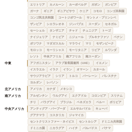
エリトリア
カメルーン
カーボベルデ
ガボン
ガンビア
ガーナ
ギニア
ギニアビサウ
ケニア
コモロ
コンゴ共和国
コンゴ民主共和国
コートジボワール
サントメ・プリンシペ
ザンビア
シエラレオネ
ジンバブエ
スーダン
セネガル
セーシェル
タンザニア
チャド
チュニジア
トーゴ
ナイジェリア
ナミビア
ニジェール
ブルキナファソ
ベナン
ボツワナ
マダガスカル
マラウイ
マリ
モザンビーク
モロッコ
モーリシャス
モーリタニア
リビア
ルワンダ
レソト
中央アフリカ
南アフリカ
南スーダン
中東
アフガニスタン
アラブ首長国連邦（UAE）
イエメン
イスラエル
イラク
イラン
オマーン
カタール
サウジアラビア
シリア
トルコ
バーレーン
パレスチナ
ヨルダン
レバノン
北アメリカ
アメリカ
カナダ
メキシコ
南アメリカ
アルゼンチン
ウルグアイ
エクアドル
コロンビア
スリナム
チリ
パラグアイ
ブラジル
ベネズエラ
ペルー
ボリビア
中央アメリカ
アンティグア・バーブーダ
エルサルバドル
キューバ
グアテマラ
コスタリカ
ジャマイカ
セントクリストファー・ネイビス
セントルシア
ドミニカ共和国
ドミニカ国
ニカラグア
ハイチ
バルバドス
パナマ