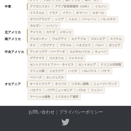
中東
アフガニスタン
アラブ首長国連邦（UAE）
イエメン
イスラエル
イラク
イラン
オマーン
カタール
サウジアラビア
シリア
トルコ
バーレーン
パレスチナ
ヨルダン
レバノン
北アメリカ
アメリカ
カナダ
メキシコ
南アメリカ
アルゼンチン
ウルグアイ
エクアドル
コロンビア
スリナム
チリ
パラグアイ
ブラジル
ベネズエラ
ペルー
ボリビア
中央アメリカ
アンティグア・バーブーダ
エルサルバドル
キューバ
グアテマラ
コスタリカ
ジャマイカ
セントクリストファー・ネイビス
セントルシア
ドミニカ共和国
ドミニカ国
ニカラグア
ハイチ
バルバドス
パナマ
ベリーズ
ホンジュラス
オセアニア
オーストラリア
キリバス
ソロモン諸島
ニュージーランド
バヌアツ
パプアニューギニア
パラオ
フィジー
マーシャル諸島
ミクロネシア連邦
お問い合わせ
｜
プライバシーポリシー