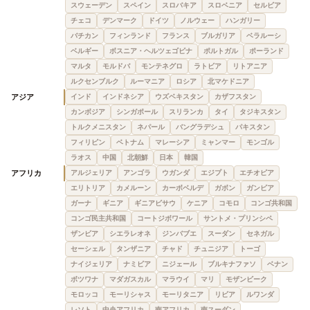
スウェーデン
スペイン
スロバキア
スロベニア
セルビア
チェコ
デンマーク
ドイツ
ノルウェー
ハンガリー
バチカン
フィンランド
フランス
ブルガリア
ベラルーシ
ベルギー
ボスニア・ヘルツェゴビナ
ポルトガル
ポーランド
マルタ
モルドバ
モンテネグロ
ラトビア
リトアニア
ルクセンブルク
ルーマニア
ロシア
北マケドニア
アジア
インド
インドネシア
ウズベキスタン
カザフスタン
カンボジア
シンガポール
スリランカ
タイ
タジキスタン
トルクメニスタン
ネパール
バングラデシュ
パキスタン
フィリピン
ベトナム
マレーシア
ミャンマー
モンゴル
ラオス
中国
北朝鮮
日本
韓国
アフリカ
アルジェリア
アンゴラ
ウガンダ
エジプト
エチオピア
エリトリア
カメルーン
カーボベルデ
ガボン
ガンビア
ガーナ
ギニア
ギニアビサウ
ケニア
コモロ
コンゴ共和国
コンゴ民主共和国
コートジボワール
サントメ・プリンシペ
ザンビア
シエラレオネ
ジンバブエ
スーダン
セネガル
セーシェル
タンザニア
チャド
チュニジア
トーゴ
ナイジェリア
ナミビア
ニジェール
ブルキナファソ
ベナン
ボツワナ
マダガスカル
マラウイ
マリ
モザンビーク
モロッコ
モーリシャス
モーリタニア
リビア
ルワンダ
レソト
中央アフリカ
南アフリカ
南スーダン