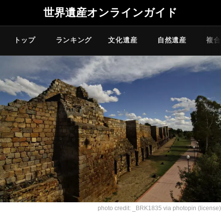
世界遺産オンラインガイド
トップ
ランキング
文化遺産
自然遺産
複合
photo credit:
_BRK1835
via
photopin
(license)