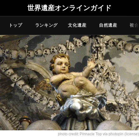
世界遺産オンラインガイド
トップ
ランキング
文化遺産
自然遺産
複合
photo credit:
Pinnacle Top
via
photopin
(license)