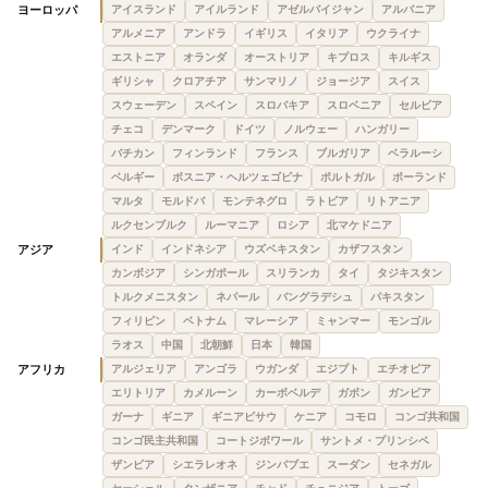
ヨーロッパ
アイスランド
アイルランド
アゼルバイジャン
アルバニア
アルメニア
アンドラ
イギリス
イタリア
ウクライナ
エストニア
オランダ
オーストリア
キプロス
キルギス
ギリシャ
クロアチア
サンマリノ
ジョージア
スイス
スウェーデン
スペイン
スロバキア
スロベニア
セルビア
チェコ
デンマーク
ドイツ
ノルウェー
ハンガリー
バチカン
フィンランド
フランス
ブルガリア
ベラルーシ
ベルギー
ボスニア・ヘルツェゴビナ
ポルトガル
ポーランド
マルタ
モルドバ
モンテネグロ
ラトビア
リトアニア
ルクセンブルク
ルーマニア
ロシア
北マケドニア
アジア
インド
インドネシア
ウズベキスタン
カザフスタン
カンボジア
シンガポール
スリランカ
タイ
タジキスタン
トルクメニスタン
ネパール
バングラデシュ
パキスタン
フィリピン
ベトナム
マレーシア
ミャンマー
モンゴル
ラオス
中国
北朝鮮
日本
韓国
アフリカ
アルジェリア
アンゴラ
ウガンダ
エジプト
エチオピア
エリトリア
カメルーン
カーボベルデ
ガボン
ガンビア
ガーナ
ギニア
ギニアビサウ
ケニア
コモロ
コンゴ共和国
コンゴ民主共和国
コートジボワール
サントメ・プリンシペ
ザンビア
シエラレオネ
ジンバブエ
スーダン
セネガル