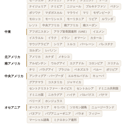
セーシェル
タンザニア
チャド
チュニジア
トーゴ
ナイジェリア
ナミビア
ニジェール
ブルキナファソ
ベナン
ボツワナ
マダガスカル
マラウイ
マリ
モザンビーク
モロッコ
モーリシャス
モーリタニア
リビア
ルワンダ
レソト
中央アフリカ
南アフリカ
南スーダン
中東
アフガニスタン
アラブ首長国連邦（UAE）
イエメン
イスラエル
イラク
イラン
オマーン
カタール
サウジアラビア
シリア
トルコ
バーレーン
パレスチナ
ヨルダン
レバノン
北アメリカ
アメリカ
カナダ
メキシコ
南アメリカ
アルゼンチン
ウルグアイ
エクアドル
コロンビア
スリナム
チリ
パラグアイ
ブラジル
ベネズエラ
ペルー
ボリビア
中央アメリカ
アンティグア・バーブーダ
エルサルバドル
キューバ
グアテマラ
コスタリカ
ジャマイカ
セントクリストファー・ネイビス
セントルシア
ドミニカ共和国
ドミニカ国
ニカラグア
ハイチ
バルバドス
パナマ
ベリーズ
ホンジュラス
オセアニア
オーストラリア
キリバス
ソロモン諸島
ニュージーランド
バヌアツ
パプアニューギニア
パラオ
フィジー
マーシャル諸島
ミクロネシア連邦