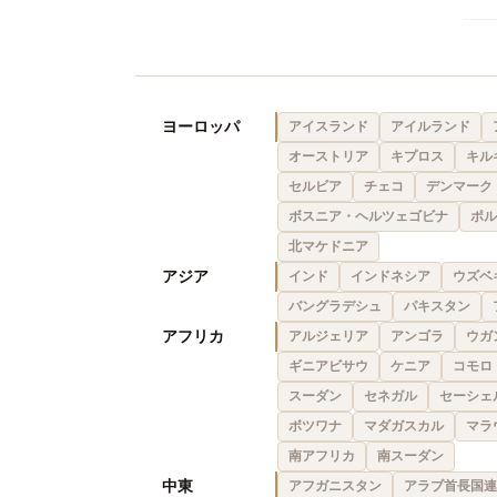
ヨーロッパ
アイスランド
アイルランド
オーストリア
キプロス
キル
セルビア
チェコ
デンマーク
ボスニア・ヘルツェゴビナ
ポル
北マケドニア
アジア
インド
インドネシア
ウズベ
バングラデシュ
パキスタン
アフリカ
アルジェリア
アンゴラ
ウガ
ギニアビサウ
ケニア
コモロ
スーダン
セネガル
セーシェ
ボツワナ
マダガスカル
マラ
南アフリカ
南スーダン
中東
アフガニスタン
アラブ首長国連