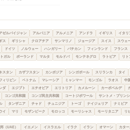
アゼルバイジャン
アルバニア
アルメニア
アンドラ
イギリス
イタリ
ギス
ギリシャ
クロアチア
サンマリノ
ジョージア
スイス
スウェ
ドイツ
ノルウェー
ハンガリー
バチカン
フィンランド
フランス
トガル
ポーランド
マルタ
モルドバ
モンテネグロ
ラトビア
リト
キスタン
カザフスタン
カンボジア
シンガポール
スリランカ
タイ
フィリピン
ベトナム
マレーシア
ミャンマー
モンゴル
ラオス
中
ンダ
エジプト
エチオピア
エリトリア
カメルーン
カーボベルデ
コンゴ共和国
コンゴ民主共和国
コートジボワール
サントメ・プリンシ
ル
タンザニア
チャド
チュニジア
トーゴ
ナイジェリア
ナミビア
ウイ
マリ
モザンビーク
モロッコ
モーリシャス
モーリタニア
リ
邦（UAE）
イエメン
イスラエル
イラク
イラン
オマーン
カター