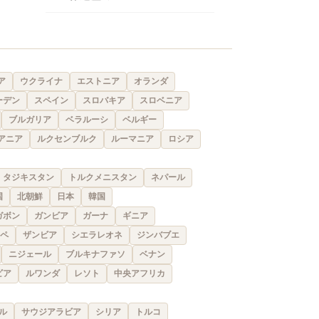
ア
ウクライナ
エストニア
オランダ
ーデン
スペイン
スロバキア
スロベニア
ブルガリア
ベラルーシ
ベルギー
アニア
ルクセンブルク
ルーマニア
ロシア
タジキスタン
トルクメニスタン
ネパール
国
北朝鮮
日本
韓国
ガボン
ガンビア
ガーナ
ギニア
ペ
ザンビア
シエラレオネ
ジンバブエ
ニジェール
ブルキナファソ
ベナン
ビア
ルワンダ
レソト
中央アフリカ
ル
サウジアラビア
シリア
トルコ