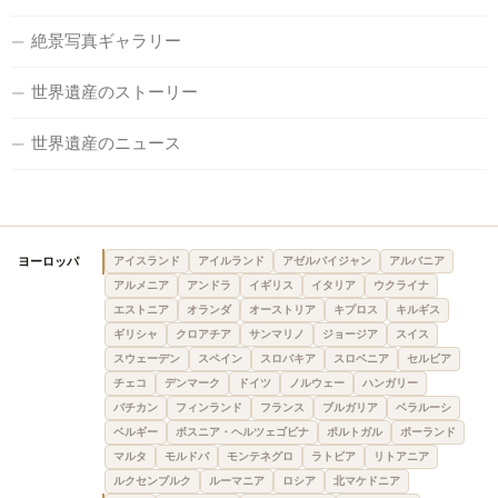
絶景写真ギャラリー
世界遺産のストーリー
世界遺産のニュース
ヨーロッパ
アイスランド
アイルランド
アゼルバイジャン
アルバニア
アルメニア
アンドラ
イギリス
イタリア
ウクライナ
エストニア
オランダ
オーストリア
キプロス
キルギス
ギリシャ
クロアチア
サンマリノ
ジョージア
スイス
スウェーデン
スペイン
スロバキア
スロベニア
セルビア
チェコ
デンマーク
ドイツ
ノルウェー
ハンガリー
バチカン
フィンランド
フランス
ブルガリア
ベラルーシ
ベルギー
ボスニア・ヘルツェゴビナ
ポルトガル
ポーランド
マルタ
モルドバ
モンテネグロ
ラトビア
リトアニア
ルクセンブルク
ルーマニア
ロシア
北マケドニア