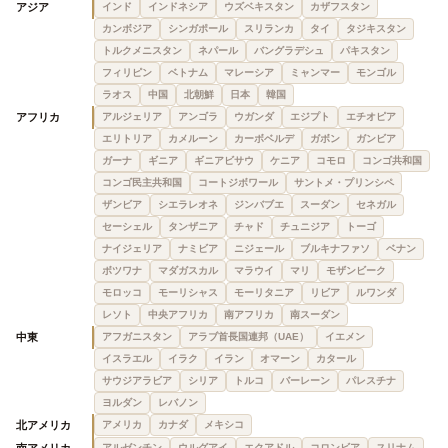
アジア
インド
インドネシア
ウズベキスタン
カザフスタン
カンボジア
シンガポール
スリランカ
タイ
タジキスタン
トルクメニスタン
ネパール
バングラデシュ
パキスタン
フィリピン
ベトナム
マレーシア
ミャンマー
モンゴル
ラオス
中国
北朝鮮
日本
韓国
アフリカ
アルジェリア
アンゴラ
ウガンダ
エジプト
エチオピア
エリトリア
カメルーン
カーボベルデ
ガボン
ガンビア
ガーナ
ギニア
ギニアビサウ
ケニア
コモロ
コンゴ共和国
コンゴ民主共和国
コートジボワール
サントメ・プリンシペ
ザンビア
シエラレオネ
ジンバブエ
スーダン
セネガル
セーシェル
タンザニア
チャド
チュニジア
トーゴ
ナイジェリア
ナミビア
ニジェール
ブルキナファソ
ベナン
ボツワナ
マダガスカル
マラウイ
マリ
モザンビーク
モロッコ
モーリシャス
モーリタニア
リビア
ルワンダ
レソト
中央アフリカ
南アフリカ
南スーダン
中東
アフガニスタン
アラブ首長国連邦（UAE）
イエメン
イスラエル
イラク
イラン
オマーン
カタール
サウジアラビア
シリア
トルコ
バーレーン
パレスチナ
ヨルダン
レバノン
北アメリカ
アメリカ
カナダ
メキシコ
南アメリカ
アルゼンチン
ウルグアイ
エクアドル
コロンビア
スリナム