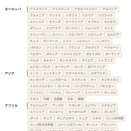
ヨーロッパ
アイスランド
アイルランド
アゼルバイジャン
アルバニア
アルメニア
アンドラ
イギリス
イタリア
ウクライナ
エストニア
オランダ
オーストリア
キプロス
キルギス
ギリシャ
クロアチア
サンマリノ
ジョージア
スイス
スウェーデン
スペイン
スロバキア
スロベニア
セルビア
チェコ
デンマーク
ドイツ
ノルウェー
ハンガリー
バチカン
フィンランド
フランス
ブルガリア
ベラルーシ
ベルギー
ボスニア・ヘルツェゴビナ
ポルトガル
ポーランド
マルタ
モルドバ
モンテネグロ
ラトビア
リトアニア
ルクセンブルク
ルーマニア
ロシア
北マケドニア
アジア
インド
インドネシア
ウズベキスタン
カザフスタン
カンボジア
シンガポール
スリランカ
タイ
タジキスタン
トルクメニスタン
ネパール
バングラデシュ
パキスタン
フィリピン
ベトナム
マレーシア
ミャンマー
モンゴル
ラオス
中国
北朝鮮
日本
韓国
アフリカ
アルジェリア
アンゴラ
ウガンダ
エジプト
エチオピア
エリトリア
カメルーン
カーボベルデ
ガボン
ガンビア
ガーナ
ギニア
ギニアビサウ
ケニア
コモロ
コンゴ共和国
コンゴ民主共和国
コートジボワール
サントメ・プリンシペ