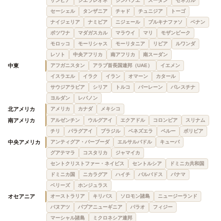
ザンビア
シエラレオネ
ジンバブエ
スーダン
セネガル
セーシェル
タンザニア
チャド
チュニジア
トーゴ
ナイジェリア
ナミビア
ニジェール
ブルキナファソ
ベナン
ボツワナ
マダガスカル
マラウイ
マリ
モザンビーク
モロッコ
モーリシャス
モーリタニア
リビア
ルワンダ
レソト
中央アフリカ
南アフリカ
南スーダン
中東
アフガニスタン
アラブ首長国連邦（UAE）
イエメン
イスラエル
イラク
イラン
オマーン
カタール
サウジアラビア
シリア
トルコ
バーレーン
パレスチナ
ヨルダン
レバノン
北アメリカ
アメリカ
カナダ
メキシコ
南アメリカ
アルゼンチン
ウルグアイ
エクアドル
コロンビア
スリナム
チリ
パラグアイ
ブラジル
ベネズエラ
ペルー
ボリビア
中央アメリカ
アンティグア・バーブーダ
エルサルバドル
キューバ
グアテマラ
コスタリカ
ジャマイカ
セントクリストファー・ネイビス
セントルシア
ドミニカ共和国
ドミニカ国
ニカラグア
ハイチ
バルバドス
パナマ
ベリーズ
ホンジュラス
オセアニア
オーストラリア
キリバス
ソロモン諸島
ニュージーランド
バヌアツ
パプアニューギニア
パラオ
フィジー
マーシャル諸島
ミクロネシア連邦