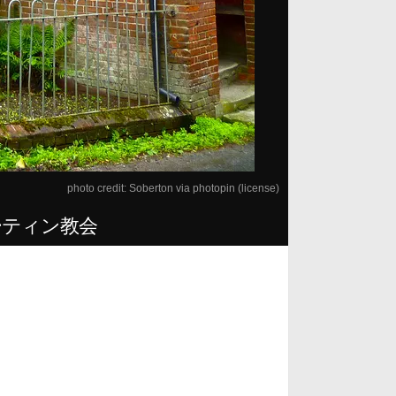
photo credit:
Soberton
via
photopin
(license)
ーティン教会