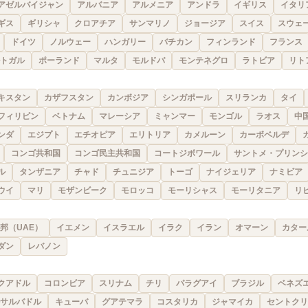
アゼルバイジャン
アルバニア
アルメニア
アンドラ
イギリス
イタリ
ギス
ギリシャ
クロアチア
サンマリノ
ジョージア
スイス
スウェ
ドイツ
ノルウェー
ハンガリー
バチカン
フィンランド
フランス
トガル
ポーランド
マルタ
モルドバ
モンテネグロ
ラトビア
リト
キスタン
カザフスタン
カンボジア
シンガポール
スリランカ
タイ
フィリピン
ベトナム
マレーシア
ミャンマー
モンゴル
ラオス
中
ンダ
エジプト
エチオピア
エリトリア
カメルーン
カーボベルデ
コンゴ共和国
コンゴ民主共和国
コートジボワール
サントメ・プリンシ
ル
タンザニア
チャド
チュニジア
トーゴ
ナイジェリア
ナミビア
ウイ
マリ
モザンビーク
モロッコ
モーリシャス
モーリタニア
リ
邦（UAE）
イエメン
イスラエル
イラク
イラン
オマーン
カター
ダン
レバノン
クアドル
コロンビア
スリナム
チリ
パラグアイ
ブラジル
ベネズ
サルバドル
キューバ
グアテマラ
コスタリカ
ジャマイカ
セントクリ