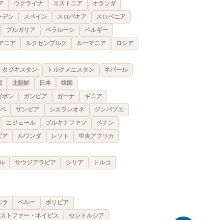
ア
ウクライナ
エストニア
オランダ
ーデン
スペイン
スロバキア
スロベニア
ブルガリア
ベラルーシ
ベルギー
アニア
ルクセンブルク
ルーマニア
ロシア
タジキスタン
トルクメニスタン
ネパール
国
北朝鮮
日本
韓国
ガボン
ガンビア
ガーナ
ギニア
ペ
ザンビア
シエラレオネ
ジンバブエ
ニジェール
ブルキナファソ
ベナン
ビア
ルワンダ
レソト
中央アフリカ
ル
サウジアラビア
シリア
トルコ
エラ
ペルー
ボリビア
ストファー・ネイビス
セントルシア