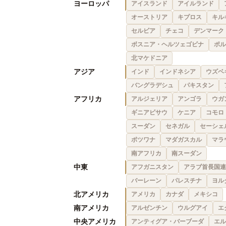
ヨーロッパ
アイスランド
アイルランド
オーストリア
キプロス
キル
セルビア
チェコ
デンマーク
ボスニア・ヘルツェゴビナ
ポル
北マケドニア
アジア
インド
インドネシア
ウズベ
バングラデシュ
パキスタン
アフリカ
アルジェリア
アンゴラ
ウガ
ギニアビサウ
ケニア
コモロ
スーダン
セネガル
セーシェ
ボツワナ
マダガスカル
マラ
南アフリカ
南スーダン
中東
アフガニスタン
アラブ首長国連
バーレーン
パレスチナ
ヨル
北アメリカ
アメリカ
カナダ
メキシコ
南アメリカ
アルゼンチン
ウルグアイ
エ
中央アメリカ
アンティグア・バーブーダ
エル