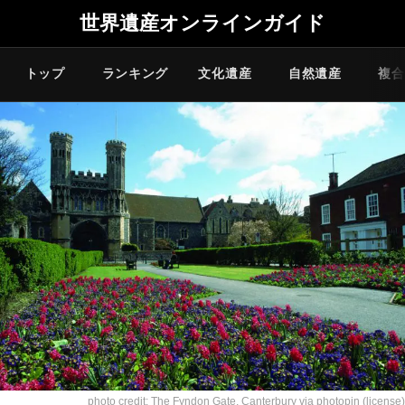
世界遺産オンラインガイド
トップ
ランキング
文化遺産
自然遺産
複合
photo credit:
The Fyndon Gate, Canterbury
via
photopin
(license)