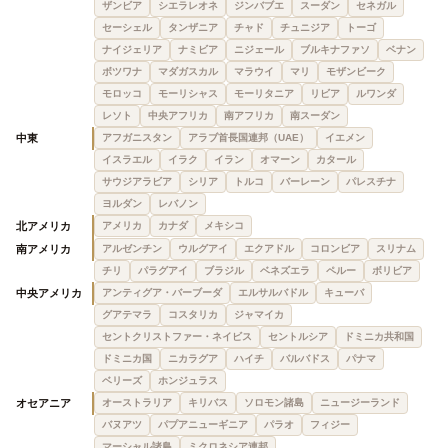
ザンビア
シエラレオネ
ジンバブエ
スーダン
セネガル
セーシェル
タンザニア
チャド
チュニジア
トーゴ
ナイジェリア
ナミビア
ニジェール
ブルキナファソ
ベナン
ボツワナ
マダガスカル
マラウイ
マリ
モザンビーク
モロッコ
モーリシャス
モーリタニア
リビア
ルワンダ
レソト
中央アフリカ
南アフリカ
南スーダン
中東
アフガニスタン
アラブ首長国連邦（UAE）
イエメン
イスラエル
イラク
イラン
オマーン
カタール
サウジアラビア
シリア
トルコ
バーレーン
パレスチナ
ヨルダン
レバノン
北アメリカ
アメリカ
カナダ
メキシコ
南アメリカ
アルゼンチン
ウルグアイ
エクアドル
コロンビア
スリナム
チリ
パラグアイ
ブラジル
ベネズエラ
ペルー
ボリビア
中央アメリカ
アンティグア・バーブーダ
エルサルバドル
キューバ
グアテマラ
コスタリカ
ジャマイカ
セントクリストファー・ネイビス
セントルシア
ドミニカ共和国
ドミニカ国
ニカラグア
ハイチ
バルバドス
パナマ
ベリーズ
ホンジュラス
オセアニア
オーストラリア
キリバス
ソロモン諸島
ニュージーランド
バヌアツ
パプアニューギニア
パラオ
フィジー
マーシャル諸島
ミクロネシア連邦