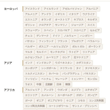
ヨーロッパ
アイスランド
アイルランド
アゼルバイジャン
アルバニア
アルメニア
アンドラ
イギリス
イタリア
ウクライナ
エストニア
オランダ
オーストリア
キプロス
キルギス
ギリシャ
クロアチア
サンマリノ
ジョージア
スイス
スウェーデン
スペイン
スロバキア
スロベニア
セルビア
チェコ
デンマーク
ドイツ
ノルウェー
ハンガリー
バチカン
フィンランド
フランス
ブルガリア
ベラルーシ
ベルギー
ボスニア・ヘルツェゴビナ
ポルトガル
ポーランド
マルタ
モルドバ
モンテネグロ
ラトビア
リトアニア
ルクセンブルク
ルーマニア
ロシア
北マケドニア
アジア
インド
インドネシア
ウズベキスタン
カザフスタン
カンボジア
シンガポール
スリランカ
タイ
タジキスタン
トルクメニスタン
ネパール
バングラデシュ
パキスタン
フィリピン
ベトナム
マレーシア
ミャンマー
モンゴル
ラオス
中国
北朝鮮
日本
韓国
アフリカ
アルジェリア
アンゴラ
ウガンダ
エジプト
エチオピア
エリトリア
カメルーン
カーボベルデ
ガボン
ガンビア
ガーナ
ギニア
ギニアビサウ
ケニア
コモロ
コンゴ共和国
コンゴ民主共和国
コートジボワール
サントメ・プリンシペ