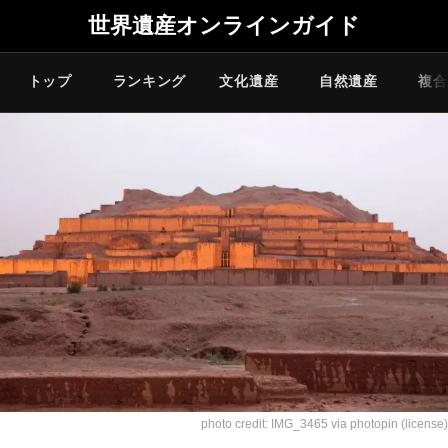
世界遺産オンラインガイド
トップ
ランキング
文化遺産
自然遺産
複合
photo credit:
IMG_3465
via
photopin
(license)