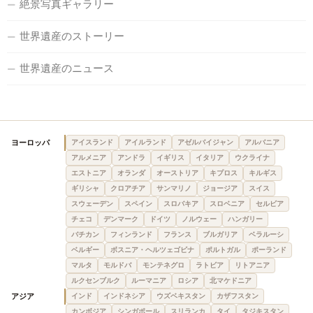
絶景写真ギャラリー
世界遺産のストーリー
世界遺産のニュース
ヨーロッパ
アイスランド
アイルランド
アゼルバイジャン
アルバニア
アルメニア
アンドラ
イギリス
イタリア
ウクライナ
エストニア
オランダ
オーストリア
キプロス
キルギス
ギリシャ
クロアチア
サンマリノ
ジョージア
スイス
スウェーデン
スペイン
スロバキア
スロベニア
セルビア
チェコ
デンマーク
ドイツ
ノルウェー
ハンガリー
バチカン
フィンランド
フランス
ブルガリア
ベラルーシ
ベルギー
ボスニア・ヘルツェゴビナ
ポルトガル
ポーランド
マルタ
モルドバ
モンテネグロ
ラトビア
リトアニア
ルクセンブルク
ルーマニア
ロシア
北マケドニア
アジア
インド
インドネシア
ウズベキスタン
カザフスタン
カンボジア
シンガポール
スリランカ
タイ
タジキスタン