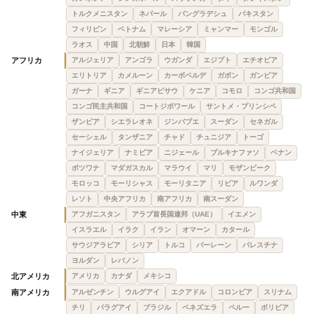
トルクメニスタン
ネパール
バングラデシュ
パキスタン
フィリピン
ベトナム
マレーシア
ミャンマー
モンゴル
ラオス
中国
北朝鮮
日本
韓国
アフリカ
アルジェリア
アンゴラ
ウガンダ
エジプト
エチオピア
エリトリア
カメルーン
カーボベルデ
ガボン
ガンビア
ガーナ
ギニア
ギニアビサウ
ケニア
コモロ
コンゴ共和国
コンゴ民主共和国
コートジボワール
サントメ・プリンシペ
ザンビア
シエラレオネ
ジンバブエ
スーダン
セネガル
セーシェル
タンザニア
チャド
チュニジア
トーゴ
ナイジェリア
ナミビア
ニジェール
ブルキナファソ
ベナン
ボツワナ
マダガスカル
マラウイ
マリ
モザンビーク
モロッコ
モーリシャス
モーリタニア
リビア
ルワンダ
レソト
中央アフリカ
南アフリカ
南スーダン
中東
アフガニスタン
アラブ首長国連邦（UAE）
イエメン
イスラエル
イラク
イラン
オマーン
カタール
サウジアラビア
シリア
トルコ
バーレーン
パレスチナ
ヨルダン
レバノン
北アメリカ
アメリカ
カナダ
メキシコ
南アメリカ
アルゼンチン
ウルグアイ
エクアドル
コロンビア
スリナム
チリ
パラグアイ
ブラジル
ベネズエラ
ペルー
ボリビア