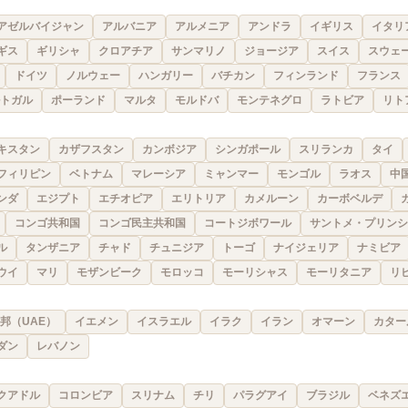
アゼルバイジャン
アルバニア
アルメニア
アンドラ
イギリス
イタリ
ギス
ギリシャ
クロアチア
サンマリノ
ジョージア
スイス
スウェ
ドイツ
ノルウェー
ハンガリー
バチカン
フィンランド
フランス
トガル
ポーランド
マルタ
モルドバ
モンテネグロ
ラトビア
リト
キスタン
カザフスタン
カンボジア
シンガポール
スリランカ
タイ
フィリピン
ベトナム
マレーシア
ミャンマー
モンゴル
ラオス
中
ンダ
エジプト
エチオピア
エリトリア
カメルーン
カーボベルデ
コンゴ共和国
コンゴ民主共和国
コートジボワール
サントメ・プリンシ
ル
タンザニア
チャド
チュニジア
トーゴ
ナイジェリア
ナミビア
ウイ
マリ
モザンビーク
モロッコ
モーリシャス
モーリタニア
リ
邦（UAE）
イエメン
イスラエル
イラク
イラン
オマーン
カター
ダン
レバノン
クアドル
コロンビア
スリナム
チリ
パラグアイ
ブラジル
ベネズ