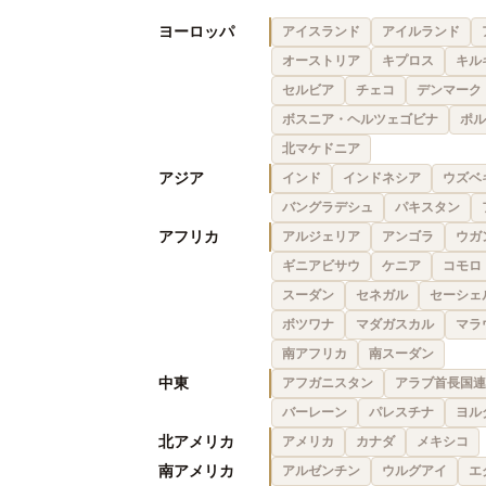
ヨーロッパ
アイスランド
アイルランド
オーストリア
キプロス
キル
セルビア
チェコ
デンマーク
ボスニア・ヘルツェゴビナ
ポル
北マケドニア
アジア
インド
インドネシア
ウズベ
バングラデシュ
パキスタン
アフリカ
アルジェリア
アンゴラ
ウガ
ギニアビサウ
ケニア
コモロ
スーダン
セネガル
セーシェ
ボツワナ
マダガスカル
マラ
南アフリカ
南スーダン
中東
アフガニスタン
アラブ首長国連
バーレーン
パレスチナ
ヨル
北アメリカ
アメリカ
カナダ
メキシコ
南アメリカ
アルゼンチン
ウルグアイ
エ