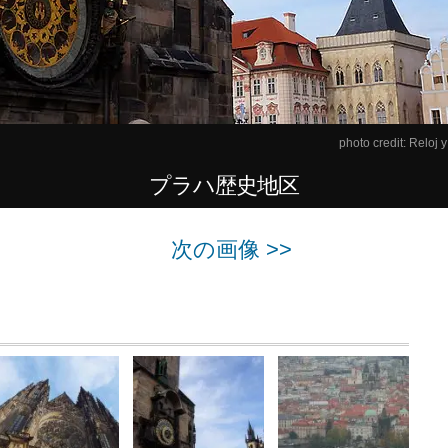
photo credit:
Reloj y
プラハ歴史地区
次の画像 >>