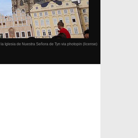
 la Iglesia de Nuestra Señora de Tyn
via
photopin
(license)