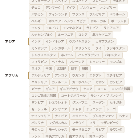
スウェーデン
スペイン
スロバキア
スロベニア
セルビア
チェコ
デンマーク
ドイツ
ノルウェー
ハンガリー
バチカン
フィンランド
フランス
ブルガリア
ベラルーシ
ベルギー
ボスニア・ヘルツェゴビナ
ポルトガル
ポーランド
マルタ
モルドバ
モンテネグロ
ラトビア
リトアニア
ルクセンブルク
ルーマニア
ロシア
北マケドニア
アジア
インド
インドネシア
ウズベキスタン
カザフスタン
カンボジア
シンガポール
スリランカ
タイ
タジキスタン
トルクメニスタン
ネパール
バングラデシュ
パキスタン
フィリピン
ベトナム
マレーシア
ミャンマー
モンゴル
ラオス
中国
北朝鮮
日本
韓国
アフリカ
アルジェリア
アンゴラ
ウガンダ
エジプト
エチオピア
エリトリア
カメルーン
カーボベルデ
ガボン
ガンビア
ガーナ
ギニア
ギニアビサウ
ケニア
コモロ
コンゴ共和国
コンゴ民主共和国
コートジボワール
サントメ・プリンシペ
ザンビア
シエラレオネ
ジンバブエ
スーダン
セネガル
セーシェル
タンザニア
チャド
チュニジア
トーゴ
ナイジェリア
ナミビア
ニジェール
ブルキナファソ
ベナン
ボツワナ
マダガスカル
マラウイ
マリ
モザンビーク
モロッコ
モーリシャス
モーリタニア
リビア
ルワンダ
レソト
中央アフリカ
南アフリカ
南スーダン