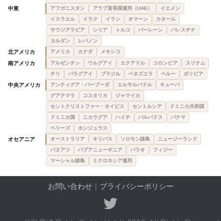
中東
アフガニスタン
アラブ首長国連邦（UAE）
イエメン
イスラエル
イラク
イラン
オマーン
カタール
サウジアラビア
シリア
トルコ
バーレーン
パレスチナ
ヨルダン
レバノン
北アメリカ
アメリカ
カナダ
メキシコ
南アメリカ
アルゼンチン
ウルグアイ
エクアドル
コロンビア
スリナム
チリ
パラグアイ
ブラジル
ベネズエラ
ペルー
ボリビア
中央アメリカ
アンティグア・バーブーダ
エルサルバドル
キューバ
グアテマラ
コスタリカ
ジャマイカ
セントクリストファー・ネイビス
セントルシア
ドミニカ共和国
ドミニカ国
ニカラグア
ハイチ
バルバドス
パナマ
ベリーズ
ホンジュラス
オセアニア
オーストラリア
キリバス
ソロモン諸島
ニュージーランド
バヌアツ
パプアニューギニア
パラオ
フィジー
マーシャル諸島
ミクロネシア連邦
お問い合わせ
｜
プライバシーポリシー