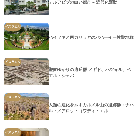
テルアビブの白い都市 – 近代化運動
イスラエル
ハイファと西ガリラヤのバハーイー教聖地群
イスラエル
聖書ゆかりの遺丘群-メギド、ハツォル、ベ
エル・シェバ
イスラエル
人類の進化を示すカルメル山の遺跡群：ナハ
ル・メアロット（ワディ・エル…
イスラエル