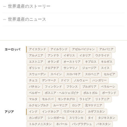
世界遺産のストーリー
世界遺産のニュース
ヨーロッパ
アイスランド
アイルランド
アゼルバイジャン
アルバニア
アルメニア
アンドラ
イギリス
イタリア
ウクライナ
エストニア
オランダ
オーストリア
キプロス
キルギス
ギリシャ
クロアチア
サンマリノ
ジョージア
スイス
スウェーデン
スペイン
スロバキア
スロベニア
セルビア
チェコ
デンマーク
ドイツ
ノルウェー
ハンガリー
バチカン
フィンランド
フランス
ブルガリア
ベラルーシ
ベルギー
ボスニア・ヘルツェゴビナ
ポルトガル
ポーランド
マルタ
モルドバ
モンテネグロ
ラトビア
リトアニア
ルクセンブルク
ルーマニア
ロシア
北マケドニア
アジア
インド
インドネシア
ウズベキスタン
カザフスタン
カンボジア
シンガポール
スリランカ
タイ
タジキスタン
トルクメニスタン
ネパール
バングラデシュ
パキスタン