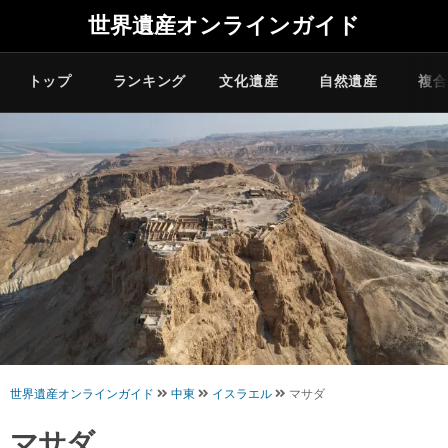
世界遺産オンラインガイド
トップ
ランキング
文化遺産
自然遺産
複合
世界遺産オンラインガイド
中東
イスラエル
マサダ
マサダ