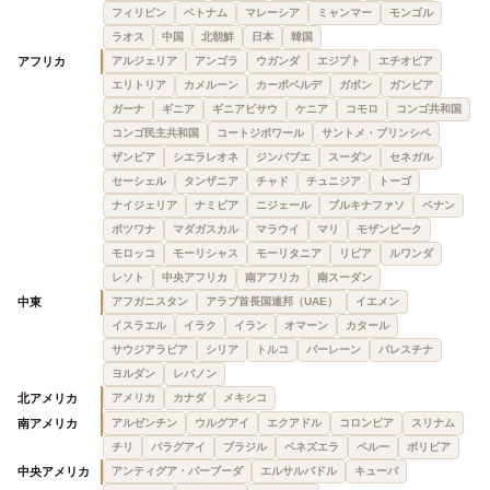
フィリピン
ベトナム
マレーシア
ミャンマー
モンゴル
ラオス
中国
北朝鮮
日本
韓国
アフリカ
アルジェリア
アンゴラ
ウガンダ
エジプト
エチオピア
エリトリア
カメルーン
カーボベルデ
ガボン
ガンビア
ガーナ
ギニア
ギニアビサウ
ケニア
コモロ
コンゴ共和国
コンゴ民主共和国
コートジボワール
サントメ・プリンシペ
ザンビア
シエラレオネ
ジンバブエ
スーダン
セネガル
セーシェル
タンザニア
チャド
チュニジア
トーゴ
ナイジェリア
ナミビア
ニジェール
ブルキナファソ
ベナン
ボツワナ
マダガスカル
マラウイ
マリ
モザンビーク
モロッコ
モーリシャス
モーリタニア
リビア
ルワンダ
レソト
中央アフリカ
南アフリカ
南スーダン
中東
アフガニスタン
アラブ首長国連邦（UAE）
イエメン
イスラエル
イラク
イラン
オマーン
カタール
サウジアラビア
シリア
トルコ
バーレーン
パレスチナ
ヨルダン
レバノン
北アメリカ
アメリカ
カナダ
メキシコ
南アメリカ
アルゼンチン
ウルグアイ
エクアドル
コロンビア
スリナム
チリ
パラグアイ
ブラジル
ベネズエラ
ペルー
ボリビア
中央アメリカ
アンティグア・バーブーダ
エルサルバドル
キューバ