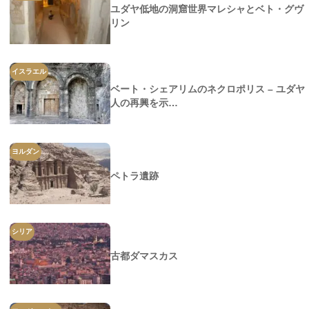
ユダヤ低地の洞窟世界マレシャとベト・グヴ
リン
イスラエル
ベート・シェアリムのネクロポリス – ユダヤ
人の再興を示…
ヨルダン
ペトラ遺跡
シリア
古都ダマスカス