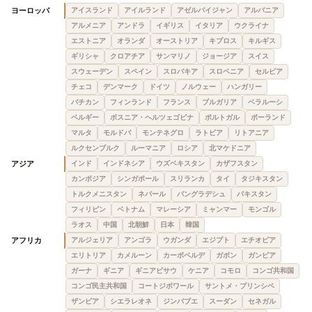
ヨーロッパ
アイスランド
アイルランド
アゼルバイジャン
アルバニア
アルメニア
アンドラ
イギリス
イタリア
ウクライナ
エストニア
オランダ
オーストリア
キプロス
キルギス
ギリシャ
クロアチア
サンマリノ
ジョージア
スイス
スウェーデン
スペイン
スロバキア
スロベニア
セルビア
チェコ
デンマーク
ドイツ
ノルウェー
ハンガリー
バチカン
フィンランド
フランス
ブルガリア
ベラルーシ
ベルギー
ボスニア・ヘルツェゴビナ
ポルトガル
ポーランド
マルタ
モルドバ
モンテネグロ
ラトビア
リトアニア
ルクセンブルク
ルーマニア
ロシア
北マケドニア
アジア
インド
インドネシア
ウズベキスタン
カザフスタン
カンボジア
シンガポール
スリランカ
タイ
タジキスタン
トルクメニスタン
ネパール
バングラデシュ
パキスタン
フィリピン
ベトナム
マレーシア
ミャンマー
モンゴル
ラオス
中国
北朝鮮
日本
韓国
アフリカ
アルジェリア
アンゴラ
ウガンダ
エジプト
エチオピア
エリトリア
カメルーン
カーボベルデ
ガボン
ガンビア
ガーナ
ギニア
ギニアビサウ
ケニア
コモロ
コンゴ共和国
コンゴ民主共和国
コートジボワール
サントメ・プリンシペ
ザンビア
シエラレオネ
ジンバブエ
スーダン
セネガル