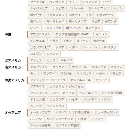
セーシェル
タンザニア
チャド
チュニジア
トーゴ
ナイジェリア
ナミビア
ニジェール
ブルキナファソ
ベナン
ボツワナ
マダガスカル
マラウイ
マリ
モザンビーク
モロッコ
モーリシャス
モーリタニア
リビア
ルワンダ
レソト
中央アフリカ
南アフリカ
南スーダン
中東
アフガニスタン
アラブ首長国連邦（UAE）
イエメン
イスラエル
イラク
イラン
オマーン
カタール
サウジアラビア
シリア
トルコ
バーレーン
パレスチナ
ヨルダン
レバノン
北アメリカ
アメリカ
カナダ
メキシコ
南アメリカ
アルゼンチン
ウルグアイ
エクアドル
コロンビア
スリナム
チリ
パラグアイ
ブラジル
ベネズエラ
ペルー
ボリビア
中央アメリカ
アンティグア・バーブーダ
エルサルバドル
キューバ
グアテマラ
コスタリカ
ジャマイカ
セントクリストファー・ネイビス
セントルシア
ドミニカ共和国
ドミニカ国
ニカラグア
ハイチ
バルバドス
パナマ
ベリーズ
ホンジュラス
オセアニア
オーストラリア
キリバス
ソロモン諸島
ニュージーランド
バヌアツ
パプアニューギニア
パラオ
フィジー
マーシャル諸島
ミクロネシア連邦