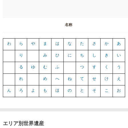
名称
わ
ら
や
ま
は
な
た
さ
か
あ
り
み
ひ
に
ち
し
き
い
る
ゆ
む
ふ
つ
す
く
う
れ
め
へ
ね
て
せ
け
え
ん
ろ
よ
も
ほ
の
と
そ
こ
お
エリア別世界遺産