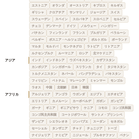
エストニア
オランダ
オーストリア
キプロス
キルギス
ギリシャ
クロアチア
サンマリノ
ジョージア
スイス
スウェーデン
スペイン
スロバキア
スロベニア
セルビア
チェコ
デンマーク
ドイツ
ノルウェー
ハンガリー
バチカン
フィンランド
フランス
ブルガリア
ベラルーシ
ベルギー
ボスニア・ヘルツェゴビナ
ポルトガル
ポーランド
マルタ
モルドバ
モンテネグロ
ラトビア
リトアニア
ルクセンブルク
ルーマニア
ロシア
北マケドニア
アジア
インド
インドネシア
ウズベキスタン
カザフスタン
カンボジア
シンガポール
スリランカ
タイ
タジキスタン
トルクメニスタン
ネパール
バングラデシュ
パキスタン
フィリピン
ベトナム
マレーシア
ミャンマー
モンゴル
ラオス
中国
北朝鮮
日本
韓国
アフリカ
アルジェリア
アンゴラ
ウガンダ
エジプト
エチオピア
エリトリア
カメルーン
カーボベルデ
ガボン
ガンビア
ガーナ
ギニア
ギニアビサウ
ケニア
コモロ
コンゴ共和国
コンゴ民主共和国
コートジボワール
サントメ・プリンシペ
ザンビア
シエラレオネ
ジンバブエ
スーダン
セネガル
セーシェル
タンザニア
チャド
チュニジア
トーゴ
ナイジェリア
ナミビア
ニジェール
ブルキナファソ
ベナン