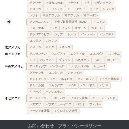
ボツワナ
マダガスカル
マラウイ
マリ
モザンビーク
モロッコ
モーリシャス
モーリタニア
リビア
ルワンダ
レソト
中央アフリカ
南アフリカ
南スーダン
中東
アフガニスタン
アラブ首長国連邦（UAE）
イエメン
イスラエル
イラク
イラン
オマーン
カタール
サウジアラビア
シリア
トルコ
バーレーン
パレスチナ
ヨルダン
レバノン
北アメリカ
アメリカ
カナダ
メキシコ
南アメリカ
アルゼンチン
ウルグアイ
エクアドル
コロンビア
スリナム
チリ
パラグアイ
ブラジル
ベネズエラ
ペルー
ボリビア
中央アメリカ
アンティグア・バーブーダ
エルサルバドル
キューバ
グアテマラ
コスタリカ
ジャマイカ
セントクリストファー・ネイビス
セントルシア
ドミニカ共和国
ドミニカ国
ニカラグア
ハイチ
バルバドス
パナマ
ベリーズ
ホンジュラス
オセアニア
オーストラリア
キリバス
ソロモン諸島
ニュージーランド
バヌアツ
パプアニューギニア
パラオ
フィジー
マーシャル諸島
ミクロネシア連邦
お問い合わせ
｜
プライバシーポリシー