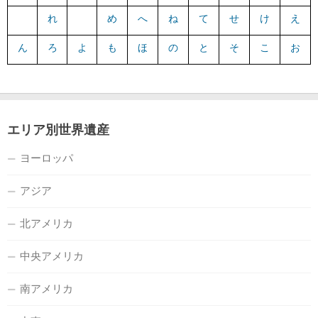
れ
め
へ
ね
て
せ
け
え
ん
ろ
よ
も
ほ
の
と
そ
こ
お
エリア別世界遺産
ヨーロッパ
アジア
北アメリカ
中央アメリカ
南アメリカ