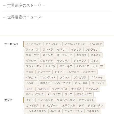
世界遺産のストーリー
世界遺産のニュース
ヨーロッパ
アイスランド
アイルランド
アゼルバイジャン
アルバニア
アルメニア
アンドラ
イギリス
イタリア
ウクライナ
エストニア
オランダ
オーストリア
キプロス
キルギス
ギリシャ
クロアチア
サンマリノ
ジョージア
スイス
スウェーデン
スペイン
スロバキア
スロベニア
セルビア
チェコ
デンマーク
ドイツ
ノルウェー
ハンガリー
バチカン
フィンランド
フランス
ブルガリア
ベラルーシ
ベルギー
ボスニア・ヘルツェゴビナ
ポルトガル
ポーランド
マルタ
モルドバ
モンテネグロ
ラトビア
リトアニア
ルクセンブルク
ルーマニア
ロシア
北マケドニア
アジア
インド
インドネシア
ウズベキスタン
カザフスタン
カンボジア
シンガポール
スリランカ
タイ
タジキスタン
トルクメニスタン
ネパール
バングラデシュ
パキスタン