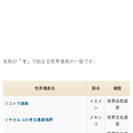
名前が
「そ」
で始まる世界遺産の一覧です。
世界遺産名
国名
種類
イエメ
世界自然遺
ソコトラ諸島
ン
産
メキシ
世界文化遺
ソチカルコの考古遺跡地帯
コ
産