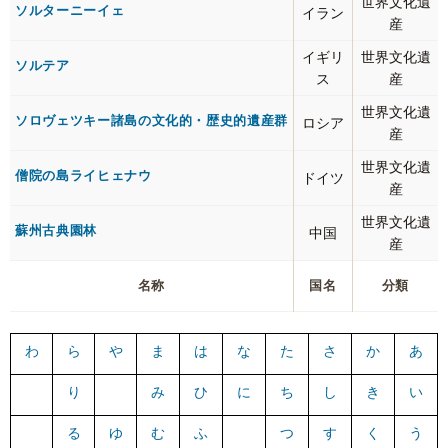
世界文化遺
ソルターニーイェ
イラン
産
イギリ
世界文化遺
ソルテア
ス
産
世界文化遺
ソロヴェツキー諸島の文化的・歴史的遺産群
ロシア
産
世界文化遺
僧院の島ライヒェナウ
ドイツ
産
世界文化遺
蘇州古典園林
中国
産
名称
国名
分類
わ
ら
や
ま
は
な
た
さ
か
あ
り
み
ひ
に
ち
し
き
い
る
ゆ
む
ふ
つ
す
く
う