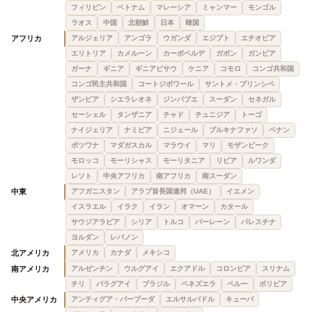
フィリピン
ベトナム
マレーシア
ミャンマー
モンゴル
ラオス
中国
北朝鮮
日本
韓国
アフリカ
アルジェリア
アンゴラ
ウガンダ
エジプト
エチオピア
エリトリア
カメルーン
カーボベルデ
ガボン
ガンビア
ガーナ
ギニア
ギニアビサウ
ケニア
コモロ
コンゴ共和国
コンゴ民主共和国
コートジボワール
サントメ・プリンシペ
ザンビア
シエラレオネ
ジンバブエ
スーダン
セネガル
セーシェル
タンザニア
チャド
チュニジア
トーゴ
ナイジェリア
ナミビア
ニジェール
ブルキナファソ
ベナン
ボツワナ
マダガスカル
マラウイ
マリ
モザンビーク
モロッコ
モーリシャス
モーリタニア
リビア
ルワンダ
レソト
中央アフリカ
南アフリカ
南スーダン
中東
アフガニスタン
アラブ首長国連邦（UAE）
イエメン
イスラエル
イラク
イラン
オマーン
カタール
サウジアラビア
シリア
トルコ
バーレーン
パレスチナ
ヨルダン
レバノン
北アメリカ
アメリカ
カナダ
メキシコ
南アメリカ
アルゼンチン
ウルグアイ
エクアドル
コロンビア
スリナム
チリ
パラグアイ
ブラジル
ベネズエラ
ペルー
ボリビア
中央アメリカ
アンティグア・バーブーダ
エルサルバドル
キューバ