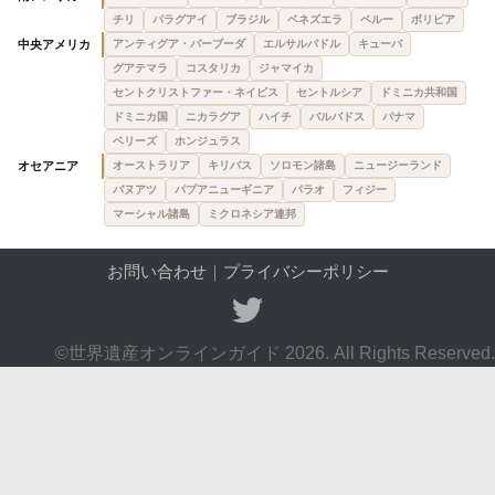
チリ
パラグアイ
ブラジル
ベネズエラ
ペルー
ボリビア
中央アメリカ
アンティグア・バーブーダ
エルサルバドル
キューバ
グアテマラ
コスタリカ
ジャマイカ
セントクリストファー・ネイビス
セントルシア
ドミニカ共和国
ドミニカ国
ニカラグア
ハイチ
バルバドス
パナマ
ベリーズ
ホンジュラス
オセアニア
オーストラリア
キリバス
ソロモン諸島
ニュージーランド
バヌアツ
パプアニューギニア
パラオ
フィジー
マーシャル諸島
ミクロネシア連邦
お問い合わせ
｜
プライバシーポリシー
©世界遺産オンラインガイド 2026. All Rights Reserved.