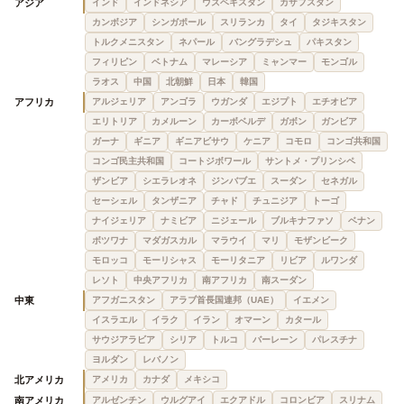
アジア
インド
インドネシア
ウズベキスタン
カザフスタン
カンボジア
シンガポール
スリランカ
タイ
タジキスタン
トルクメニスタン
ネパール
バングラデシュ
パキスタン
フィリピン
ベトナム
マレーシア
ミャンマー
モンゴル
ラオス
中国
北朝鮮
日本
韓国
アフリカ
アルジェリア
アンゴラ
ウガンダ
エジプト
エチオピア
エリトリア
カメルーン
カーボベルデ
ガボン
ガンビア
ガーナ
ギニア
ギニアビサウ
ケニア
コモロ
コンゴ共和国
コンゴ民主共和国
コートジボワール
サントメ・プリンシペ
ザンビア
シエラレオネ
ジンバブエ
スーダン
セネガル
セーシェル
タンザニア
チャド
チュニジア
トーゴ
ナイジェリア
ナミビア
ニジェール
ブルキナファソ
ベナン
ボツワナ
マダガスカル
マラウイ
マリ
モザンビーク
モロッコ
モーリシャス
モーリタニア
リビア
ルワンダ
レソト
中央アフリカ
南アフリカ
南スーダン
中東
アフガニスタン
アラブ首長国連邦（UAE）
イエメン
イスラエル
イラク
イラン
オマーン
カタール
サウジアラビア
シリア
トルコ
バーレーン
パレスチナ
ヨルダン
レバノン
北アメリカ
アメリカ
カナダ
メキシコ
南アメリカ
アルゼンチン
ウルグアイ
エクアドル
コロンビア
スリナム