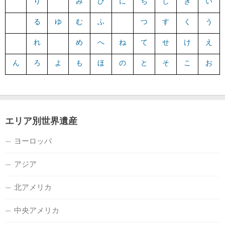
り
み
ひ
に
ち
し
き
い
る
ゆ
む
ふ
つ
す
く
う
れ
め
へ
ね
て
せ
け
え
ん
ろ
よ
も
ほ
の
と
そ
こ
お
エリア別世界遺産
ヨーロッパ
アジア
北アメリカ
中央アメリカ