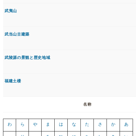
武夷山
武当山古建築
武陵源の景観と歴史地域
福建土楼
名称
わ
ら
や
ま
は
な
た
さ
か
あ