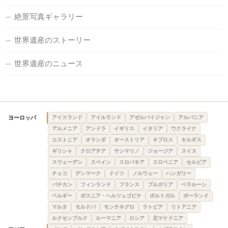
絶景写真ギャラリー
世界遺産のストーリー
世界遺産のニュース
ヨーロッパ
アイスランド
アイルランド
アゼルバイジャン
アルバニア
アルメニア
アンドラ
イギリス
イタリア
ウクライナ
エストニア
オランダ
オーストリア
キプロス
キルギス
ギリシャ
クロアチア
サンマリノ
ジョージア
スイス
スウェーデン
スペイン
スロバキア
スロベニア
セルビア
チェコ
デンマーク
ドイツ
ノルウェー
ハンガリー
バチカン
フィンランド
フランス
ブルガリア
ベラルーシ
ベルギー
ボスニア・ヘルツェゴビナ
ポルトガル
ポーランド
マルタ
モルドバ
モンテネグロ
ラトビア
リトアニア
ルクセンブルク
ルーマニア
ロシア
北マケドニア