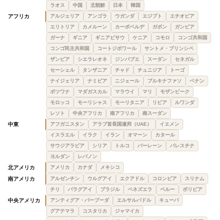
ラオス
中国
北朝鮮
日本
韓国
アフリカ
アルジェリア
アンゴラ
ウガンダ
エジプト
エチオピア
エリトリア
カメルーン
カーボベルデ
ガボン
ガンビア
ガーナ
ギニア
ギニアビサウ
ケニア
コモロ
コンゴ共和国
コンゴ民主共和国
コートジボワール
サントメ・プリンシペ
ザンビア
シエラレオネ
ジンバブエ
スーダン
セネガル
セーシェル
タンザニア
チャド
チュニジア
トーゴ
ナイジェリア
ナミビア
ニジェール
ブルキナファソ
ベナン
ボツワナ
マダガスカル
マラウイ
マリ
モザンビーク
モロッコ
モーリシャス
モーリタニア
リビア
ルワンダ
レソト
中央アフリカ
南アフリカ
南スーダン
中東
アフガニスタン
アラブ首長国連邦（UAE）
イエメン
イスラエル
イラク
イラン
オマーン
カタール
サウジアラビア
シリア
トルコ
バーレーン
パレスチナ
ヨルダン
レバノン
北アメリカ
アメリカ
カナダ
メキシコ
南アメリカ
アルゼンチン
ウルグアイ
エクアドル
コロンビア
スリナム
チリ
パラグアイ
ブラジル
ベネズエラ
ペルー
ボリビア
中央アメリカ
アンティグア・バーブーダ
エルサルバドル
キューバ
グアテマラ
コスタリカ
ジャマイカ