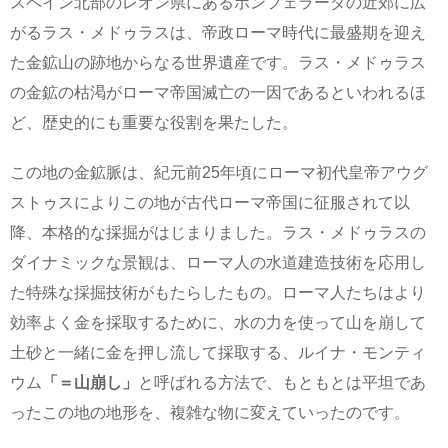
スペイン北部のレオン県にあるポンフェラーダの近郊に広
がるラス・メドゥラスは、帝政ローマ時代に最盛期を迎え
た金鉱山の跡地からなる世界遺産です。ラス・メドゥラス
の金鉱の枯渇がローマ帝国滅亡の一因であるといわれるほ
ど、歴史的にも重要な役割を果たした。
この地の金鉱脈は、紀元前25年頃にローマ初代皇帝アウグ
ストゥスによりこの地が古代ローマ帝国に征服されて以
降、本格的な採掘がはじまりました。ラス・メドゥラスの
ダイナミックな景観は、ローマ人の水道建造技術を応用し
た特殊な採掘技術がもたらしたもの。ローマ人たちはより
効率よく金を採取するために、水の力を使って山を崩して
土砂と一緒に金を押し流して採取する、ルイナ・モンティ
ウム
「＝山崩し」
と呼ばれる方法で、もともとは平坦であ
ったこの地の地形を、複雑な物に変えていったのです。