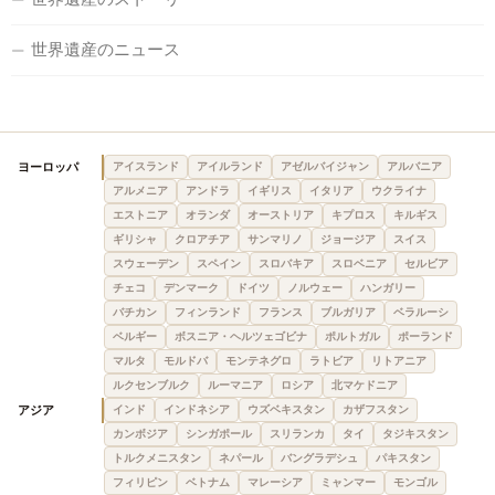
世界遺産のニュース
ヨーロッパ
アイスランド
アイルランド
アゼルバイジャン
アルバニア
アルメニア
アンドラ
イギリス
イタリア
ウクライナ
エストニア
オランダ
オーストリア
キプロス
キルギス
ギリシャ
クロアチア
サンマリノ
ジョージア
スイス
スウェーデン
スペイン
スロバキア
スロベニア
セルビア
チェコ
デンマーク
ドイツ
ノルウェー
ハンガリー
バチカン
フィンランド
フランス
ブルガリア
ベラルーシ
ベルギー
ボスニア・ヘルツェゴビナ
ポルトガル
ポーランド
マルタ
モルドバ
モンテネグロ
ラトビア
リトアニア
ルクセンブルク
ルーマニア
ロシア
北マケドニア
アジア
インド
インドネシア
ウズベキスタン
カザフスタン
カンボジア
シンガポール
スリランカ
タイ
タジキスタン
トルクメニスタン
ネパール
バングラデシュ
パキスタン
フィリピン
ベトナム
マレーシア
ミャンマー
モンゴル