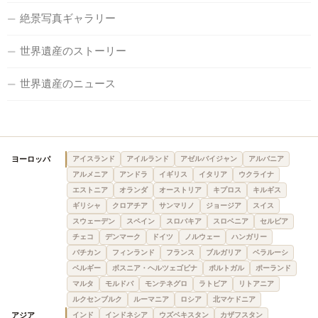
絶景写真ギャラリー
世界遺産のストーリー
世界遺産のニュース
ヨーロッパ
アイスランド
アイルランド
アゼルバイジャン
アルバニア
アルメニア
アンドラ
イギリス
イタリア
ウクライナ
エストニア
オランダ
オーストリア
キプロス
キルギス
ギリシャ
クロアチア
サンマリノ
ジョージア
スイス
スウェーデン
スペイン
スロバキア
スロベニア
セルビア
チェコ
デンマーク
ドイツ
ノルウェー
ハンガリー
バチカン
フィンランド
フランス
ブルガリア
ベラルーシ
ベルギー
ボスニア・ヘルツェゴビナ
ポルトガル
ポーランド
マルタ
モルドバ
モンテネグロ
ラトビア
リトアニア
ルクセンブルク
ルーマニア
ロシア
北マケドニア
アジア
インド
インドネシア
ウズベキスタン
カザフスタン