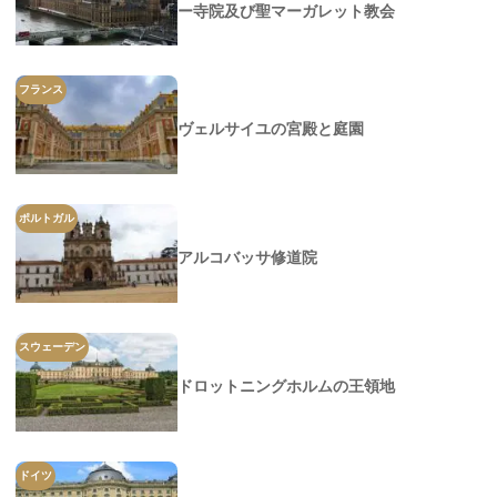
ー寺院及び聖マーガレット教会
フランス
ヴェルサイユの宮殿と庭園
ポルトガル
アルコバッサ修道院
スウェーデン
ドロットニングホルムの王領地
ドイツ