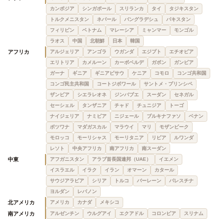
カンボジア
シンガポール
スリランカ
タイ
タジキスタン
トルクメニスタン
ネパール
バングラデシュ
パキスタン
フィリピン
ベトナム
マレーシア
ミャンマー
モンゴル
ラオス
中国
北朝鮮
日本
韓国
アフリカ
アルジェリア
アンゴラ
ウガンダ
エジプト
エチオピア
エリトリア
カメルーン
カーボベルデ
ガボン
ガンビア
ガーナ
ギニア
ギニアビサウ
ケニア
コモロ
コンゴ共和国
コンゴ民主共和国
コートジボワール
サントメ・プリンシペ
ザンビア
シエラレオネ
ジンバブエ
スーダン
セネガル
セーシェル
タンザニア
チャド
チュニジア
トーゴ
ナイジェリア
ナミビア
ニジェール
ブルキナファソ
ベナン
ボツワナ
マダガスカル
マラウイ
マリ
モザンビーク
モロッコ
モーリシャス
モーリタニア
リビア
ルワンダ
レソト
中央アフリカ
南アフリカ
南スーダン
中東
アフガニスタン
アラブ首長国連邦（UAE）
イエメン
イスラエル
イラク
イラン
オマーン
カタール
サウジアラビア
シリア
トルコ
バーレーン
パレスチナ
ヨルダン
レバノン
北アメリカ
アメリカ
カナダ
メキシコ
南アメリカ
アルゼンチン
ウルグアイ
エクアドル
コロンビア
スリナム