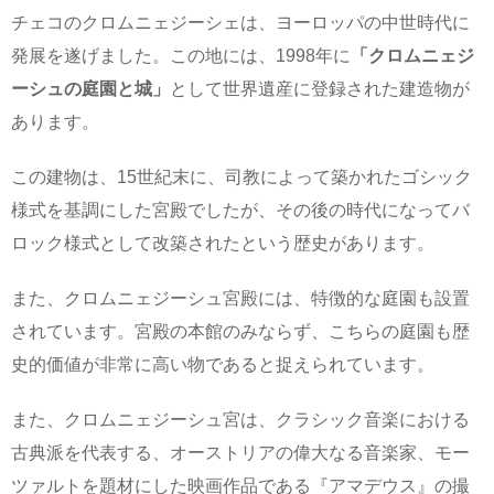
チェコのクロムニェジーシェは、ヨーロッパの中世時代に
発展を遂げました。この地には、1998年に
「クロムニェジ
ーシュの庭園と城」
として世界遺産に登録された建造物が
あります。
この建物は、15世紀末に、司教によって築かれたゴシック
様式を基調にした宮殿でしたが、その後の時代になってバ
ロック様式として改築されたという歴史があります。
また、クロムニェジーシュ宮殿には、特徴的な庭園も設置
されています。宮殿の本館のみならず、こちらの庭園も歴
史的価値が非常に高い物であると捉えられています。
また、クロムニェジーシュ宮は、クラシック音楽における
古典派を代表する、オーストリアの偉大なる音楽家、モー
ツァルトを題材にした映画作品である『アマデウス』の撮