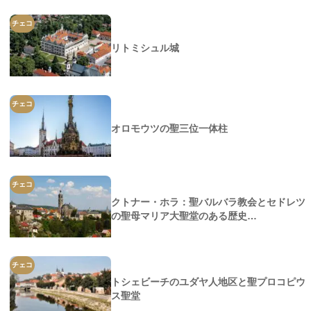
チェコ
リトミシュル城
チェコ
オロモウツの聖三位一体柱
チェコ
クトナー・ホラ：聖バルバラ教会とセドレツ
の聖母マリア大聖堂のある歴史…
チェコ
トシェビーチのユダヤ人地区と聖プロコピウ
ス聖堂