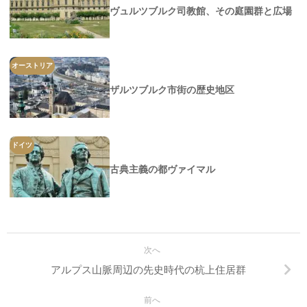
ヴュルツブルク司教館、その庭園群と広場
オーストリア
ザルツブルク市街の歴史地区
ドイツ
古典主義の都ヴァイマル
次へ
アルプス山脈周辺の先史時代の杭上住居群
前へ