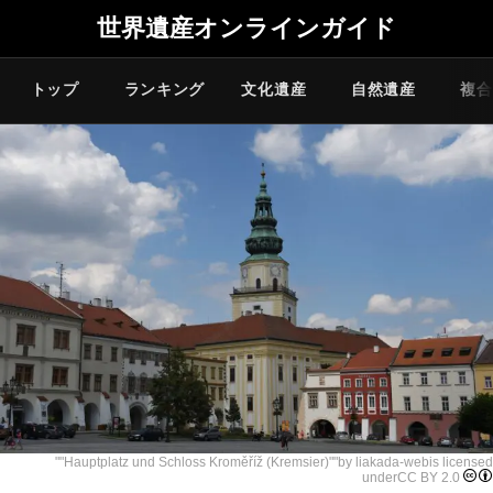
世界遺産オンラインガイド
トップ
ランキング
文化遺産
自然遺産
複合
""
Hauptplatz und Schloss Kroměříž (Kremsier)
""by
liakada-web
is licensed
under
CC BY 2.0