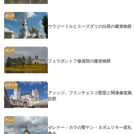
ロシア
ウラジーミルとスーズダリの白亜の建造物群
ロシア
フェラポントフ修道院の建造物群
イタリア
アッシジ、フランチェスコ聖堂と関連修道施
設群
チェコ
ゼレナー・ホラの聖ヤン・ネポムツキー巡礼
教会