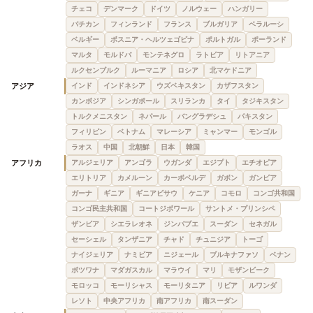
チェコ
デンマーク
ドイツ
ノルウェー
ハンガリー
バチカン
フィンランド
フランス
ブルガリア
ベラルーシ
ベルギー
ボスニア・ヘルツェゴビナ
ポルトガル
ポーランド
マルタ
モルドバ
モンテネグロ
ラトビア
リトアニア
ルクセンブルク
ルーマニア
ロシア
北マケドニア
アジア
インド
インドネシア
ウズベキスタン
カザフスタン
カンボジア
シンガポール
スリランカ
タイ
タジキスタン
トルクメニスタン
ネパール
バングラデシュ
パキスタン
フィリピン
ベトナム
マレーシア
ミャンマー
モンゴル
ラオス
中国
北朝鮮
日本
韓国
アフリカ
アルジェリア
アンゴラ
ウガンダ
エジプト
エチオピア
エリトリア
カメルーン
カーボベルデ
ガボン
ガンビア
ガーナ
ギニア
ギニアビサウ
ケニア
コモロ
コンゴ共和国
コンゴ民主共和国
コートジボワール
サントメ・プリンシペ
ザンビア
シエラレオネ
ジンバブエ
スーダン
セネガル
セーシェル
タンザニア
チャド
チュニジア
トーゴ
ナイジェリア
ナミビア
ニジェール
ブルキナファソ
ベナン
ボツワナ
マダガスカル
マラウイ
マリ
モザンビーク
モロッコ
モーリシャス
モーリタニア
リビア
ルワンダ
レソト
中央アフリカ
南アフリカ
南スーダン