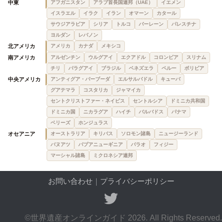
中東
アフガニスタン
アラブ首長国連邦（UAE）
イエメン
イスラエル
イラク
イラン
オマーン
カタール
サウジアラビア
シリア
トルコ
バーレーン
パレスチナ
ヨルダン
レバノン
北アメリカ
アメリカ
カナダ
メキシコ
南アメリカ
アルゼンチン
ウルグアイ
エクアドル
コロンビア
スリナム
チリ
パラグアイ
ブラジル
ベネズエラ
ペルー
ボリビア
中央アメリカ
アンティグア・バーブーダ
エルサルバドル
キューバ
グアテマラ
コスタリカ
ジャマイカ
セントクリストファー・ネイビス
セントルシア
ドミニカ共和国
ドミニカ国
ニカラグア
ハイチ
バルバドス
パナマ
ベリーズ
ホンジュラス
オセアニア
オーストラリア
キリバス
ソロモン諸島
ニュージーランド
バヌアツ
パプアニューギニア
パラオ
フィジー
マーシャル諸島
ミクロネシア連邦
お問い合わせ
｜
プライバシーポリシー
©世界遺産オンラインガイド 2026. All Rights Reserved.