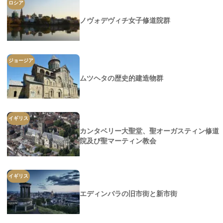
ロシア
ノヴォデヴィチ女子修道院群
ジョージア
ムツヘタの歴史的建造物群
イギリス
カンタベリー大聖堂、聖オーガスティン修道
院及び聖マーティン教会
イギリス
エディンバラの旧市街と新市街