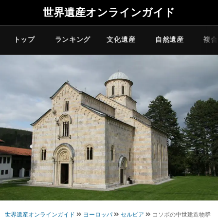
世界遺産オンラインガイド
トップ
ランキング
文化遺産
自然遺産
複合
世界遺産オンラインガイド
ヨーロッパ
セルビア
コソボの中世建造物群