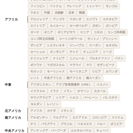
フィリピン
ベトナム
マレーシア
ミャンマー
モンゴル
ラオス
中国
北朝鮮
日本
韓国
アフリカ
アルジェリア
アンゴラ
ウガンダ
エジプト
エチオピア
エリトリア
カメルーン
カーボベルデ
ガボン
ガンビア
ガーナ
ギニア
ギニアビサウ
ケニア
コモロ
コンゴ共和国
コンゴ民主共和国
コートジボワール
サントメ・プリンシペ
ザンビア
シエラレオネ
ジンバブエ
スーダン
セネガル
セーシェル
タンザニア
チャド
チュニジア
トーゴ
ナイジェリア
ナミビア
ニジェール
ブルキナファソ
ベナン
ボツワナ
マダガスカル
マラウイ
マリ
モザンビーク
モロッコ
モーリシャス
モーリタニア
リビア
ルワンダ
レソト
中央アフリカ
南アフリカ
南スーダン
中東
アフガニスタン
アラブ首長国連邦（UAE）
イエメン
イスラエル
イラク
イラン
オマーン
カタール
サウジアラビア
シリア
トルコ
バーレーン
パレスチナ
ヨルダン
レバノン
北アメリカ
アメリカ
カナダ
メキシコ
南アメリカ
アルゼンチン
ウルグアイ
エクアドル
コロンビア
スリナム
チリ
パラグアイ
ブラジル
ベネズエラ
ペルー
ボリビア
中央アメリカ
アンティグア・バーブーダ
エルサルバドル
キューバ