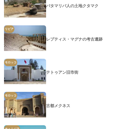
バタマリバ人の土地クタマク
リビア
レプティス・マグナの考古遺跡
モロッコ
テトゥアン旧市街
モロッコ
古都メクネス
チュニジア