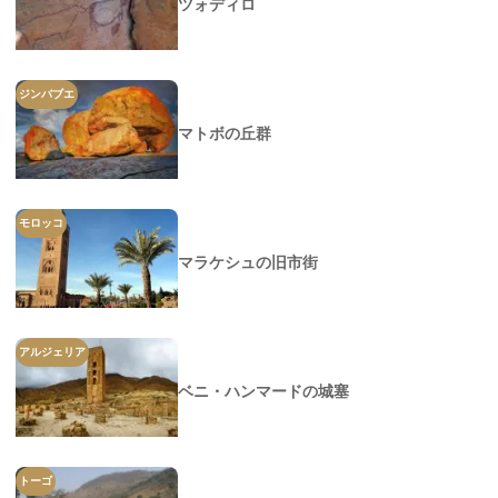
ツォディロ
ジンバブエ
マトボの丘群
モロッコ
マラケシュの旧市街
アルジェリア
ベニ・ハンマードの城塞
トーゴ