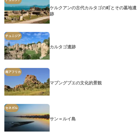
ケルクアンの古代カルタゴの町とその墓地遺
跡
チュニジア
カルタゴ遺跡
南アフリカ
マプングブエの文化的景観
セネガル
サン＝ルイ島