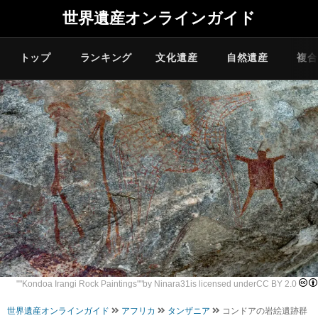
世界遺産オンラインガイド
トップ
ランキング
文化遺産
自然遺産
複合
""
Kondoa Irangi Rock Paintings
""by
Ninara31
is licensed under
CC BY 2.0
世界遺産オンラインガイド
アフリカ
タンザニア
コンドアの岩絵遺跡群