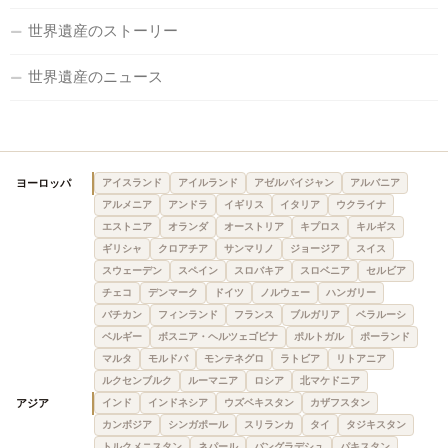
世界遺産のストーリー
世界遺産のニュース
ヨーロッパ
アイスランド
アイルランド
アゼルバイジャン
アルバニア
アルメニア
アンドラ
イギリス
イタリア
ウクライナ
エストニア
オランダ
オーストリア
キプロス
キルギス
ギリシャ
クロアチア
サンマリノ
ジョージア
スイス
スウェーデン
スペイン
スロバキア
スロベニア
セルビア
チェコ
デンマーク
ドイツ
ノルウェー
ハンガリー
バチカン
フィンランド
フランス
ブルガリア
ベラルーシ
ベルギー
ボスニア・ヘルツェゴビナ
ポルトガル
ポーランド
マルタ
モルドバ
モンテネグロ
ラトビア
リトアニア
ルクセンブルク
ルーマニア
ロシア
北マケドニア
アジア
インド
インドネシア
ウズベキスタン
カザフスタン
カンボジア
シンガポール
スリランカ
タイ
タジキスタン
トルクメニスタン
ネパール
バングラデシュ
パキスタン