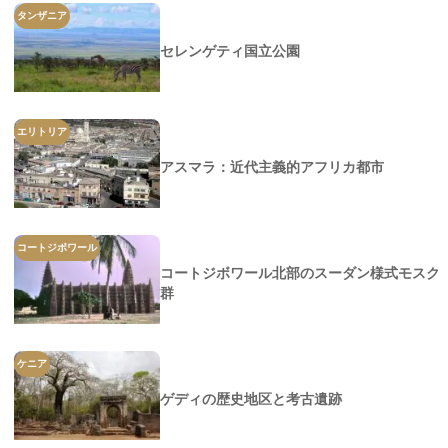
タンザニア
セレンゲティ国立公園
エリトリア
アスマラ：近代主義的アフリカ都市
コートジボワール
コートジボワール北部のスーダン様式モスク
群
ケニア
ゲディの歴史地区と考古遺跡