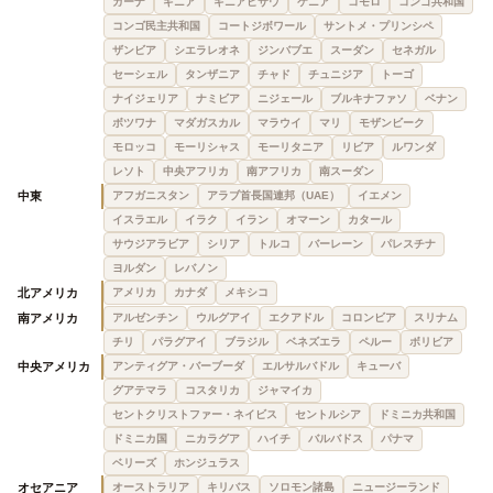
ガーナ
ギニア
ギニアビサウ
ケニア
コモロ
コンゴ共和国
コンゴ民主共和国
コートジボワール
サントメ・プリンシペ
ザンビア
シエラレオネ
ジンバブエ
スーダン
セネガル
セーシェル
タンザニア
チャド
チュニジア
トーゴ
ナイジェリア
ナミビア
ニジェール
ブルキナファソ
ベナン
ボツワナ
マダガスカル
マラウイ
マリ
モザンビーク
モロッコ
モーリシャス
モーリタニア
リビア
ルワンダ
レソト
中央アフリカ
南アフリカ
南スーダン
中東
アフガニスタン
アラブ首長国連邦（UAE）
イエメン
イスラエル
イラク
イラン
オマーン
カタール
サウジアラビア
シリア
トルコ
バーレーン
パレスチナ
ヨルダン
レバノン
北アメリカ
アメリカ
カナダ
メキシコ
南アメリカ
アルゼンチン
ウルグアイ
エクアドル
コロンビア
スリナム
チリ
パラグアイ
ブラジル
ベネズエラ
ペルー
ボリビア
中央アメリカ
アンティグア・バーブーダ
エルサルバドル
キューバ
グアテマラ
コスタリカ
ジャマイカ
セントクリストファー・ネイビス
セントルシア
ドミニカ共和国
ドミニカ国
ニカラグア
ハイチ
バルバドス
パナマ
ベリーズ
ホンジュラス
オセアニア
オーストラリア
キリバス
ソロモン諸島
ニュージーランド