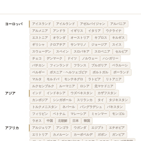
ヨーロッパ
アイスランド
アイルランド
アゼルバイジャン
アルバニア
アルメニア
アンドラ
イギリス
イタリア
ウクライナ
エストニア
オランダ
オーストリア
キプロス
キルギス
ギリシャ
クロアチア
サンマリノ
ジョージア
スイス
スウェーデン
スペイン
スロバキア
スロベニア
セルビア
チェコ
デンマーク
ドイツ
ノルウェー
ハンガリー
バチカン
フィンランド
フランス
ブルガリア
ベラルーシ
ベルギー
ボスニア・ヘルツェゴビナ
ポルトガル
ポーランド
マルタ
モルドバ
モンテネグロ
ラトビア
リトアニア
ルクセンブルク
ルーマニア
ロシア
北マケドニア
アジア
インド
インドネシア
ウズベキスタン
カザフスタン
カンボジア
シンガポール
スリランカ
タイ
タジキスタン
トルクメニスタン
ネパール
バングラデシュ
パキスタン
フィリピン
ベトナム
マレーシア
ミャンマー
モンゴル
ラオス
中国
北朝鮮
日本
韓国
アフリカ
アルジェリア
アンゴラ
ウガンダ
エジプト
エチオピア
エリトリア
カメルーン
カーボベルデ
ガボン
ガンビア