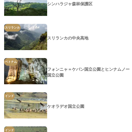
シンハラジャ森林保護区
スリランカ
スリランカの中央高地
ベトナム
フォンニャ＝ケバン国立公園とヒンナムノー
国立公園
インド
ケオラデオ国立公園
インド