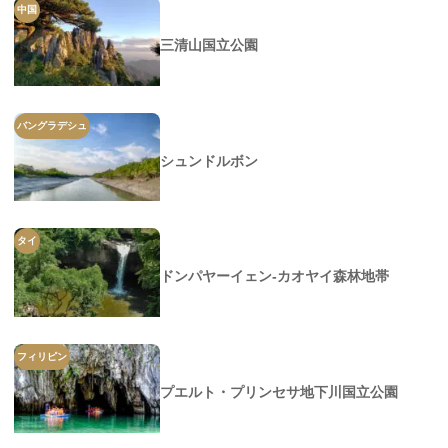
中国
三清山国立公園
バングラデシュ
シュンドルボン
タイ
ドンパヤーイェン-カオヤイ森林地帯
フィリピン
プエルト・プリンセサ地下川国立公園