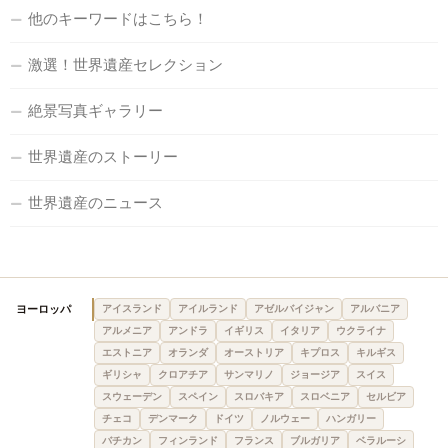
他のキーワードはこちら！
激選！世界遺産セレクション
絶景写真ギャラリー
世界遺産のストーリー
世界遺産のニュース
ヨーロッパ
アイスランド
アイルランド
アゼルバイジャン
アルバニア
アルメニア
アンドラ
イギリス
イタリア
ウクライナ
エストニア
オランダ
オーストリア
キプロス
キルギス
ギリシャ
クロアチア
サンマリノ
ジョージア
スイス
スウェーデン
スペイン
スロバキア
スロベニア
セルビア
チェコ
デンマーク
ドイツ
ノルウェー
ハンガリー
バチカン
フィンランド
フランス
ブルガリア
ベラルーシ