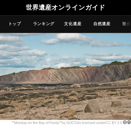
世界遺産オンラインガイド
トップ
ランキング
文化遺産
自然遺産
複合
""
Monday on the Bay of Fundy
""by
GOC53
is licensed under
CC BY 2.0