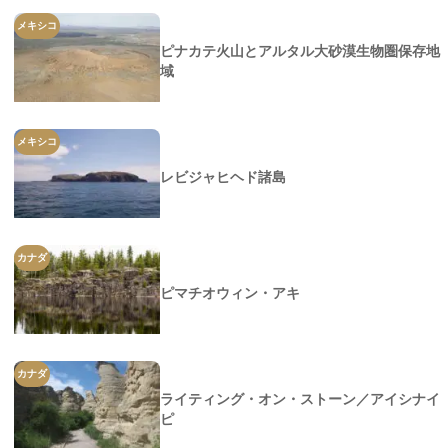
メキシコ
ピナカテ火山とアルタル大砂漠生物圏保存地
域
メキシコ
レビジャヒヘド諸島
カナダ
ピマチオウィン・アキ
カナダ
ライティング・オン・ストーン／アイシナイ
ピ