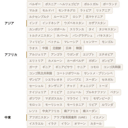
ベルギー
ボスニア・ヘルツェゴビナ
ポルトガル
ポーランド
マルタ
モルドバ
モンテネグロ
ラトビア
リトアニア
ルクセンブルク
ルーマニア
ロシア
北マケドニア
アジア
インド
インドネシア
ウズベキスタン
カザフスタン
カンボジア
シンガポール
スリランカ
タイ
タジキスタン
トルクメニスタン
ネパール
バングラデシュ
パキスタン
フィリピン
ベトナム
マレーシア
ミャンマー
モンゴル
ラオス
中国
北朝鮮
日本
韓国
アフリカ
アルジェリア
アンゴラ
ウガンダ
エジプト
エチオピア
エリトリア
カメルーン
カーボベルデ
ガボン
ガンビア
ガーナ
ギニア
ギニアビサウ
ケニア
コモロ
コンゴ共和国
コンゴ民主共和国
コートジボワール
サントメ・プリンシペ
ザンビア
シエラレオネ
ジンバブエ
スーダン
セネガル
セーシェル
タンザニア
チャド
チュニジア
トーゴ
ナイジェリア
ナミビア
ニジェール
ブルキナファソ
ベナン
ボツワナ
マダガスカル
マラウイ
マリ
モザンビーク
モロッコ
モーリシャス
モーリタニア
リビア
ルワンダ
レソト
中央アフリカ
南アフリカ
南スーダン
中東
アフガニスタン
アラブ首長国連邦（UAE）
イエメン
イスラエル
イラク
イラン
オマーン
カタール