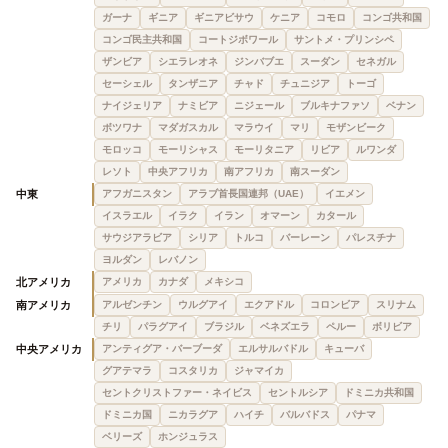
ガーナ
ギニア
ギニアビサウ
ケニア
コモロ
コンゴ共和国
コンゴ民主共和国
コートジボワール
サントメ・プリンシペ
ザンビア
シエラレオネ
ジンバブエ
スーダン
セネガル
セーシェル
タンザニア
チャド
チュニジア
トーゴ
ナイジェリア
ナミビア
ニジェール
ブルキナファソ
ベナン
ボツワナ
マダガスカル
マラウイ
マリ
モザンビーク
モロッコ
モーリシャス
モーリタニア
リビア
ルワンダ
レソト
中央アフリカ
南アフリカ
南スーダン
中東
アフガニスタン
アラブ首長国連邦（UAE）
イエメン
イスラエル
イラク
イラン
オマーン
カタール
サウジアラビア
シリア
トルコ
バーレーン
パレスチナ
ヨルダン
レバノン
北アメリカ
アメリカ
カナダ
メキシコ
南アメリカ
アルゼンチン
ウルグアイ
エクアドル
コロンビア
スリナム
チリ
パラグアイ
ブラジル
ベネズエラ
ペルー
ボリビア
中央アメリカ
アンティグア・バーブーダ
エルサルバドル
キューバ
グアテマラ
コスタリカ
ジャマイカ
セントクリストファー・ネイビス
セントルシア
ドミニカ共和国
ドミニカ国
ニカラグア
ハイチ
バルバドス
パナマ
ベリーズ
ホンジュラス