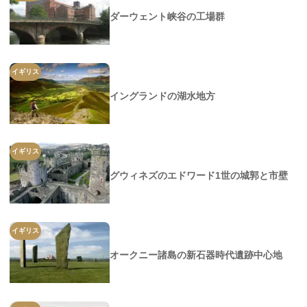
ダーウェント峡谷の工場群
イギリス
イングランドの湖水地方
イギリス
グウィネズのエドワード1世の城郭と市壁
イギリス
オークニー諸島の新石器時代遺跡中心地