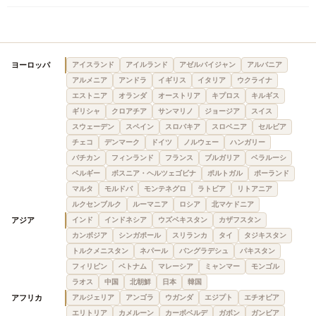
ヨーロッパ
アイスランド
アイルランド
アゼルバイジャン
アルバニア
アルメニア
アンドラ
イギリス
イタリア
ウクライナ
エストニア
オランダ
オーストリア
キプロス
キルギス
ギリシャ
クロアチア
サンマリノ
ジョージア
スイス
スウェーデン
スペイン
スロバキア
スロベニア
セルビア
チェコ
デンマーク
ドイツ
ノルウェー
ハンガリー
バチカン
フィンランド
フランス
ブルガリア
ベラルーシ
ベルギー
ボスニア・ヘルツェゴビナ
ポルトガル
ポーランド
マルタ
モルドバ
モンテネグロ
ラトビア
リトアニア
ルクセンブルク
ルーマニア
ロシア
北マケドニア
アジア
インド
インドネシア
ウズベキスタン
カザフスタン
カンボジア
シンガポール
スリランカ
タイ
タジキスタン
トルクメニスタン
ネパール
バングラデシュ
パキスタン
フィリピン
ベトナム
マレーシア
ミャンマー
モンゴル
ラオス
中国
北朝鮮
日本
韓国
アフリカ
アルジェリア
アンゴラ
ウガンダ
エジプト
エチオピア
エリトリア
カメルーン
カーボベルデ
ガボン
ガンビア