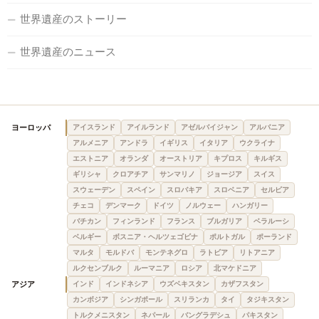
世界遺産のストーリー
世界遺産のニュース
ヨーロッパ
アイスランド
アイルランド
アゼルバイジャン
アルバニア
アルメニア
アンドラ
イギリス
イタリア
ウクライナ
エストニア
オランダ
オーストリア
キプロス
キルギス
ギリシャ
クロアチア
サンマリノ
ジョージア
スイス
スウェーデン
スペイン
スロバキア
スロベニア
セルビア
チェコ
デンマーク
ドイツ
ノルウェー
ハンガリー
バチカン
フィンランド
フランス
ブルガリア
ベラルーシ
ベルギー
ボスニア・ヘルツェゴビナ
ポルトガル
ポーランド
マルタ
モルドバ
モンテネグロ
ラトビア
リトアニア
ルクセンブルク
ルーマニア
ロシア
北マケドニア
アジア
インド
インドネシア
ウズベキスタン
カザフスタン
カンボジア
シンガポール
スリランカ
タイ
タジキスタン
トルクメニスタン
ネパール
バングラデシュ
パキスタン