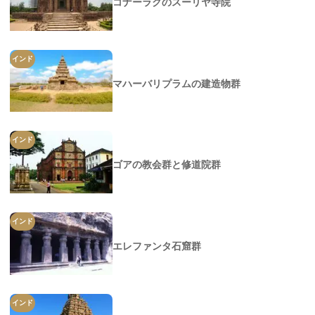
コナーラクのスーリヤ寺院
インド
マハーバリプラムの建造物群
インド
ゴアの教会群と修道院群
インド
エレファンタ石窟群
インド