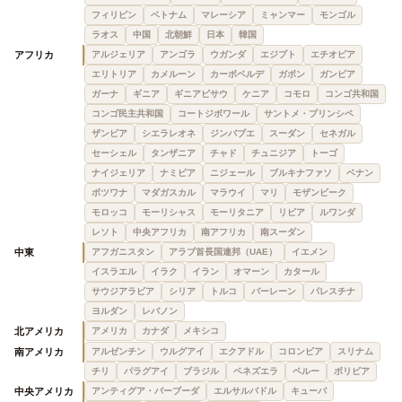
フィリピン
ベトナム
マレーシア
ミャンマー
モンゴル
ラオス
中国
北朝鮮
日本
韓国
アフリカ
アルジェリア
アンゴラ
ウガンダ
エジプト
エチオピア
エリトリア
カメルーン
カーボベルデ
ガボン
ガンビア
ガーナ
ギニア
ギニアビサウ
ケニア
コモロ
コンゴ共和国
コンゴ民主共和国
コートジボワール
サントメ・プリンシペ
ザンビア
シエラレオネ
ジンバブエ
スーダン
セネガル
セーシェル
タンザニア
チャド
チュニジア
トーゴ
ナイジェリア
ナミビア
ニジェール
ブルキナファソ
ベナン
ボツワナ
マダガスカル
マラウイ
マリ
モザンビーク
モロッコ
モーリシャス
モーリタニア
リビア
ルワンダ
レソト
中央アフリカ
南アフリカ
南スーダン
中東
アフガニスタン
アラブ首長国連邦（UAE）
イエメン
イスラエル
イラク
イラン
オマーン
カタール
サウジアラビア
シリア
トルコ
バーレーン
パレスチナ
ヨルダン
レバノン
北アメリカ
アメリカ
カナダ
メキシコ
南アメリカ
アルゼンチン
ウルグアイ
エクアドル
コロンビア
スリナム
チリ
パラグアイ
ブラジル
ベネズエラ
ペルー
ボリビア
中央アメリカ
アンティグア・バーブーダ
エルサルバドル
キューバ