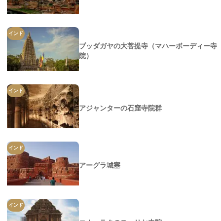
インド
ブッダガヤの大菩提寺（マハーボーディー寺
院）
インド
アジャンターの石窟寺院群
インド
アーグラ城塞
インド