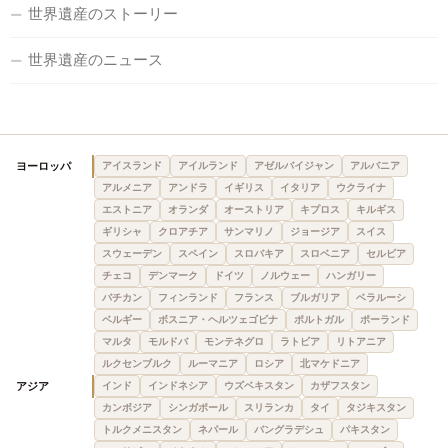
世界遺産のストーリー
世界遺産のニュース
ヨーロッパ
アイスランド
アイルランド
アゼルバイジャン
アルバニア
アルメニア
アンドラ
イギリス
イタリア
ウクライナ
エストニア
オランダ
オーストリア
キプロス
キルギス
ギリシャ
クロアチア
サンマリノ
ジョージア
スイス
スウェーデン
スペイン
スロバキア
スロベニア
セルビア
チェコ
デンマーク
ドイツ
ノルウェー
ハンガリー
バチカン
フィンランド
フランス
ブルガリア
ベラルーシ
ベルギー
ボスニア・ヘルツェゴビナ
ポルトガル
ポーランド
マルタ
モルドバ
モンテネグロ
ラトビア
リトアニア
ルクセンブルク
ルーマニア
ロシア
北マケドニア
アジア
インド
インドネシア
ウズベキスタン
カザフスタン
カンボジア
シンガポール
スリランカ
タイ
タジキスタン
トルクメニスタン
ネパール
バングラデシュ
パキスタン