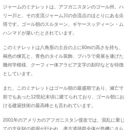
ジャームのミナレットは、アフガニスタンのゴール州、ハ
リー川と、その支流ジャーム川の合流点のほとりにある尖
塔です。ゴール朝のスルターン、ギヤースッディーン・ム
ハンマドが築いたとされています。
このミナレットは八角形の土台の上に60mの高さを持ち、
褐色の煉瓦と、青色のタイル装飾、ブハラで発展を遂げた
幾何学模様、クーフィー体アラビア文字の刻印などを特徴
としています。
また、このミナレットはゴール朝の最盛期であり、滅亡寸
前でもあった12世紀末頃に建てられており、ゴール朝にお
ける建築技術の最高峰とも言われています。
2001年のアメリカのアフガニスタン侵攻では、混乱に乗じ
ての文化財の盗掘が行われ、考古遺跡群全体が危機にさら