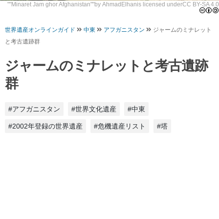
""
Minaret Jam ghor Afghanistan
""by
AhmadElhan
is licensed under
CC BY-SA 4.0
世界遺産オンラインガイド
中東
アフガニスタン
ジャームのミナレット
と考古遺跡群
ジャームのミナレットと考古遺跡
群
#アフガニスタン
#世界文化遺産
#中東
#2002年登録の世界遺産
#危機遺産リスト
#塔