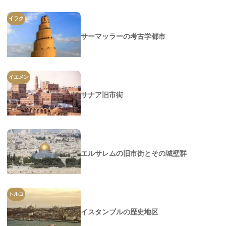
イラク
サーマッラーの考古学都市
イエメン
サナア旧市街
エルサレムの旧市街とその城壁群
トルコ
イスタンブルの歴史地区