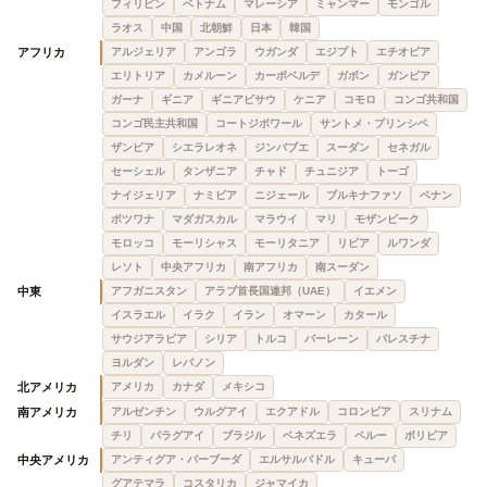
フィリピン
ベトナム
マレーシア
ミャンマー
モンゴル
ラオス
中国
北朝鮮
日本
韓国
アフリカ
アルジェリア
アンゴラ
ウガンダ
エジプト
エチオピア
エリトリア
カメルーン
カーボベルデ
ガボン
ガンビア
ガーナ
ギニア
ギニアビサウ
ケニア
コモロ
コンゴ共和国
コンゴ民主共和国
コートジボワール
サントメ・プリンシペ
ザンビア
シエラレオネ
ジンバブエ
スーダン
セネガル
セーシェル
タンザニア
チャド
チュニジア
トーゴ
ナイジェリア
ナミビア
ニジェール
ブルキナファソ
ベナン
ボツワナ
マダガスカル
マラウイ
マリ
モザンビーク
モロッコ
モーリシャス
モーリタニア
リビア
ルワンダ
レソト
中央アフリカ
南アフリカ
南スーダン
中東
アフガニスタン
アラブ首長国連邦（UAE）
イエメン
イスラエル
イラク
イラン
オマーン
カタール
サウジアラビア
シリア
トルコ
バーレーン
パレスチナ
ヨルダン
レバノン
北アメリカ
アメリカ
カナダ
メキシコ
南アメリカ
アルゼンチン
ウルグアイ
エクアドル
コロンビア
スリナム
チリ
パラグアイ
ブラジル
ベネズエラ
ペルー
ボリビア
中央アメリカ
アンティグア・バーブーダ
エルサルバドル
キューバ
グアテマラ
コスタリカ
ジャマイカ