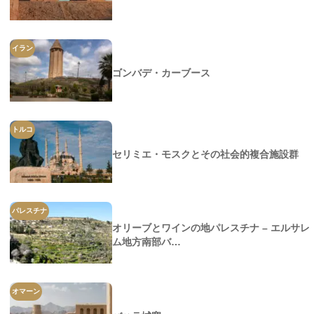
イラン
ゴンバデ・カーブース
トルコ
セリミエ・モスクとその社会的複合施設群
パレスチナ
オリーブとワインの地パレスチナ – エルサレ
ム地方南部バ…
オマーン