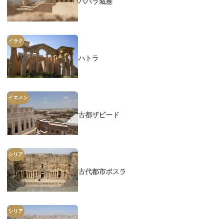
バハラ城塞
イラク
ハトラ
イエメン
古都ザビード
シリア
古代都市ボスラ
シリア