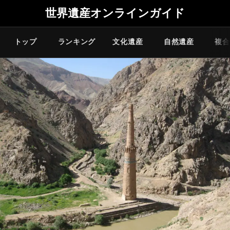
世界遺産オンラインガイド
トップ
ランキング
文化遺産
自然遺産
複合