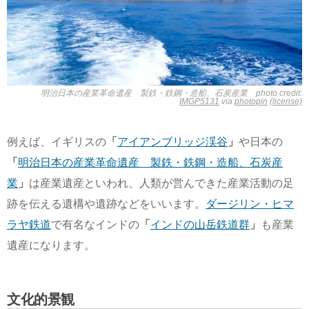
明治日本の産業革命遺産 製鉄・鉄鋼・造船、石炭産業 photo credit:
IMGP5131
via
photopin
(license)
例えば、イギリスの
「
アイアンブリッジ渓谷
」
や日本の
「
明治日本の産業革命遺産 製鉄・鉄鋼・造船、石炭産
業
」
は産業遺産といわれ、人類が営んできた産業活動の足
跡を伝える遺構や遺跡などをいいます。
ダージリン・ヒマ
ラヤ鉄道
で有名なインドの
「
インドの山岳鉄道群
」
も産業
遺産になります。
文化的景観