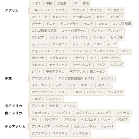
ラオス
中国
北朝鮮
日本
韓国
アフリカ
アルジェリア
アンゴラ
ウガンダ
エジプト
エチオピア
エリトリア
カメルーン
カーボベルデ
ガボン
ガンビア
ガーナ
ギニア
ギニアビサウ
ケニア
コモロ
コンゴ共和国
コンゴ民主共和国
コートジボワール
サントメ・プリンシペ
ザンビア
シエラレオネ
ジンバブエ
スーダン
セネガル
セーシェル
タンザニア
チャド
チュニジア
トーゴ
ナイジェリア
ナミビア
ニジェール
ブルキナファソ
ベナン
ボツワナ
マダガスカル
マラウイ
マリ
モザンビーク
モロッコ
モーリシャス
モーリタニア
リビア
ルワンダ
レソト
中央アフリカ
南アフリカ
南スーダン
中東
アフガニスタン
アラブ首長国連邦（UAE）
イエメン
イスラエル
イラク
イラン
オマーン
カタール
サウジアラビア
シリア
トルコ
バーレーン
パレスチナ
ヨルダン
レバノン
北アメリカ
アメリカ
カナダ
メキシコ
南アメリカ
アルゼンチン
ウルグアイ
エクアドル
コロンビア
スリナム
チリ
パラグアイ
ブラジル
ベネズエラ
ペルー
ボリビア
中央アメリカ
アンティグア・バーブーダ
エルサルバドル
キューバ
グアテマラ
コスタリカ
ジャマイカ