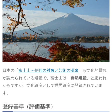
日本の
「
富士山－信仰の対象と芸術の源泉
」
も文化的景観
が認められている遺産で、富士山は
「自然遺産」
と思われ
がちですが、文化遺産として世界遺産に登録されていま
す。
登録基準（評価基準）