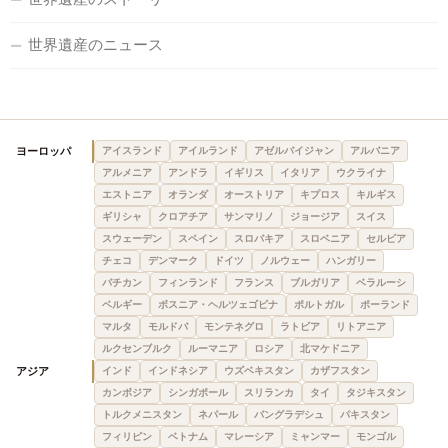
世界遺産のニュース
ヨーロッパ
アイスランド
アイルランド
アゼルバイジャン
アルバニア
アルメニア
アンドラ
イギリス
イタリア
ウクライナ
エストニア
オランダ
オーストリア
キプロス
キルギス
ギリシャ
クロアチア
サンマリノ
ジョージア
スイス
スウェーデン
スペイン
スロバキア
スロベニア
セルビア
チェコ
デンマーク
ドイツ
ノルウェー
ハンガリー
バチカン
フィンランド
フランス
ブルガリア
ベラルーシ
ベルギー
ボスニア・ヘルツェゴビナ
ポルトガル
ポーランド
マルタ
モルドバ
モンテネグロ
ラトビア
リトアニア
ルクセンブルク
ルーマニア
ロシア
北マケドニア
アジア
インド
インドネシア
ウズベキスタン
カザフスタン
カンボジア
シンガポール
スリランカ
タイ
タジキスタン
トルクメニスタン
ネパール
バングラデシュ
パキスタン
フィリピン
ベトナム
マレーシア
ミャンマー
モンゴル