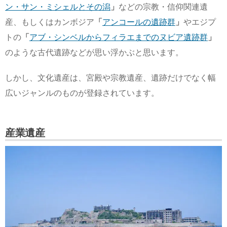
ン・サン・ミシェルとその潟
」
などの宗教・信仰関連遺
産、もしくはカンボジア
「
アンコールの遺跡群
」
やエジプ
トの
「
アブ・シンベルからフィラエまでのヌビア遺跡群
」
のような古代遺跡などが思い浮かぶと思います。
しかし、文化遺産は、宮殿や宗教遺産、遺跡だけでなく幅
広いジャンルのものが登録されています。
産業遺産