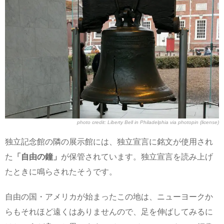
photo credit:
Liberty Bell in Philadelphia
via
photopin
(license)
独立記念館の隣の展示館には、独立宣言に銘文が使用され
た
「自由の鐘」
が保管されています。独立宣言を読み上げ
たときに鳴らされたそうです。
自由の国・アメリカが始まったこの地は、ニューヨークか
らもそれほど遠くはありませんので、足を伸ばしてみるに