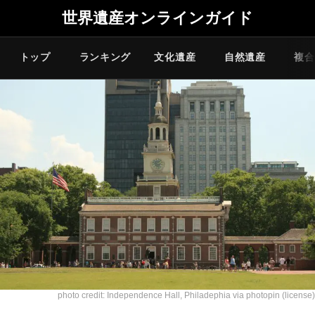
世界遺産オンラインガイド
トップ
ランキング
文化遺産
自然遺産
複合
photo credit:
Independence Hall, Philadephia
via
photopin
(license)