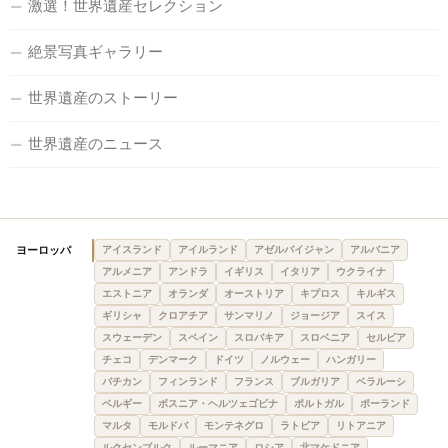
激選！世界遺産セレクション
絶景写真ギャラリー
世界遺産のストーリー
世界遺産のニュース
ヨーロッパ
アイスランド
アイルランド
アゼルバイジャン
アルバニア
アルメニア
アンドラ
イギリス
イタリア
ウクライナ
エストニア
オランダ
オーストリア
キプロス
キルギス
ギリシャ
クロアチア
サンマリノ
ジョージア
スイス
スウェーデン
スペイン
スロバキア
スロベニア
セルビア
チェコ
デンマーク
ドイツ
ノルウェー
ハンガリー
バチカン
フィンランド
フランス
ブルガリア
ベラルーシ
ベルギー
ボスニア・ヘルツェゴビナ
ポルトガル
ポーランド
マルタ
モルドバ
モンテネグロ
ラトビア
リトアニア
ルクセンブルク
ルーマニア
ロシア
北マケドニア