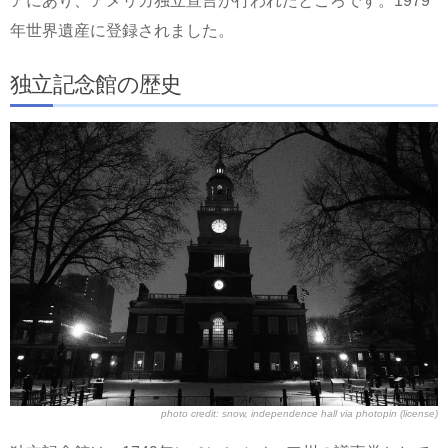
アにあり、アメリカ独立宣言が行われたところです。1979
年世界遺産に登録されました。
独立記念館の歴史
photo credit:
snow, independence hall
via
photopin
(license)