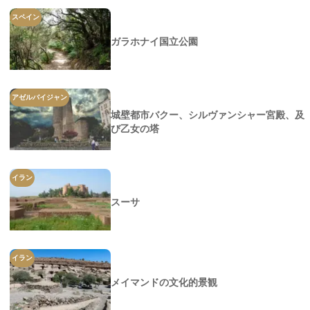
スペイン
ガラホナイ国立公園
アゼルバイジャン
城壁都市バクー、シルヴァンシャー宮殿、及
び乙女の塔
イラン
スーサ
イラン
メイマンドの文化的景観