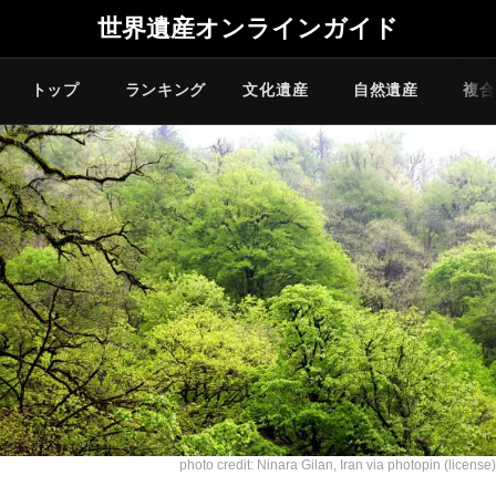
世界遺産オンラインガイド
トップ
ランキング
文化遺産
自然遺産
複合
photo credit: Ninara
Gilan, Iran
via
photopin
(license)