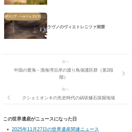
ボスニア・ヘルツェゴビナ
ラヴノのヴィエトレニツァ洞窟
次へ
中国の黄海－渤海湾沿岸の渡り鳥保護区群（第2段
階）
前へ
クシェミオンキの先史時代の縞状燧石採掘地域
この世界遺産がニュースになった日
2025年11月27日の世界遺産関連ニュース