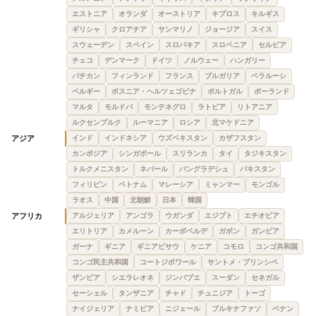
エストニア
オランダ
オーストリア
キプロス
キルギス
ギリシャ
クロアチア
サンマリノ
ジョージア
スイス
スウェーデン
スペイン
スロバキア
スロベニア
セルビア
チェコ
デンマーク
ドイツ
ノルウェー
ハンガリー
バチカン
フィンランド
フランス
ブルガリア
ベラルーシ
ベルギー
ボスニア・ヘルツェゴビナ
ポルトガル
ポーランド
マルタ
モルドバ
モンテネグロ
ラトビア
リトアニア
ルクセンブルク
ルーマニア
ロシア
北マケドニア
アジア
インド
インドネシア
ウズベキスタン
カザフスタン
カンボジア
シンガポール
スリランカ
タイ
タジキスタン
トルクメニスタン
ネパール
バングラデシュ
パキスタン
フィリピン
ベトナム
マレーシア
ミャンマー
モンゴル
ラオス
中国
北朝鮮
日本
韓国
アフリカ
アルジェリア
アンゴラ
ウガンダ
エジプト
エチオピア
エリトリア
カメルーン
カーボベルデ
ガボン
ガンビア
ガーナ
ギニア
ギニアビサウ
ケニア
コモロ
コンゴ共和国
コンゴ民主共和国
コートジボワール
サントメ・プリンシペ
ザンビア
シエラレオネ
ジンバブエ
スーダン
セネガル
セーシェル
タンザニア
チャド
チュニジア
トーゴ
ナイジェリア
ナミビア
ニジェール
ブルキナファソ
ベナン