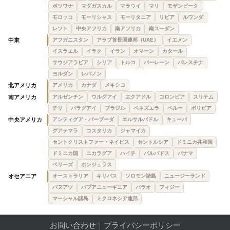
ボツワナ
マダガスカル
マラウイ
マリ
モザンビーク
モロッコ
モーリシャス
モーリタニア
リビア
ルワンダ
レソト
中央アフリカ
南アフリカ
南スーダン
中東
アフガニスタン
アラブ首長国連邦（UAE）
イエメン
イスラエル
イラク
イラン
オマーン
カタール
サウジアラビア
シリア
トルコ
バーレーン
パレスチナ
ヨルダン
レバノン
北アメリカ
アメリカ
カナダ
メキシコ
南アメリカ
アルゼンチン
ウルグアイ
エクアドル
コロンビア
スリナム
チリ
パラグアイ
ブラジル
ベネズエラ
ペルー
ボリビア
中央アメリカ
アンティグア・バーブーダ
エルサルバドル
キューバ
グアテマラ
コスタリカ
ジャマイカ
セントクリストファー・ネイビス
セントルシア
ドミニカ共和国
ドミニカ国
ニカラグア
ハイチ
バルバドス
パナマ
ベリーズ
ホンジュラス
オセアニア
オーストラリア
キリバス
ソロモン諸島
ニュージーランド
バヌアツ
パプアニューギニア
パラオ
フィジー
マーシャル諸島
ミクロネシア連邦
お問い合わせ
｜
プライバシーポリシー