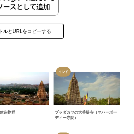
トルとURLをコピーする
インド
建造物群
ブッダガヤの大菩提寺（マハーボー
ディー寺院）