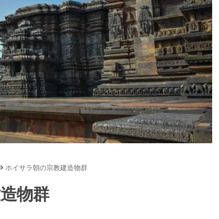
ホイサラ朝の宗教建造物群
造物群