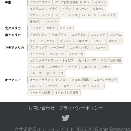
中東
アフガニスタン
アラブ首長国連邦（UAE）
イエメン
イスラエル
イラク
イラン
オマーン
カタール
サウジアラビア
シリア
トルコ
バーレーン
パレスチナ
ヨルダン
レバノン
北アメリカ
アメリカ
カナダ
メキシコ
南アメリカ
アルゼンチン
ウルグアイ
エクアドル
コロンビア
スリナム
チリ
パラグアイ
ブラジル
ベネズエラ
ペルー
ボリビア
中央アメリカ
アンティグア・バーブーダ
エルサルバドル
キューバ
グアテマラ
コスタリカ
ジャマイカ
セントクリストファー・ネイビス
セントルシア
ドミニカ共和国
ドミニカ国
ニカラグア
ハイチ
バルバドス
パナマ
ベリーズ
ホンジュラス
オセアニア
オーストラリア
キリバス
ソロモン諸島
ニュージーランド
バヌアツ
パプアニューギニア
パラオ
フィジー
マーシャル諸島
ミクロネシア連邦
お問い合わせ
｜
プライバシーポリシー
©世界遺産オンラインガイド 2026. All Rights Reserved.