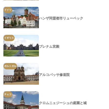
ドイツ
ハンザ同盟都市リューベック
イギリス
ブレナム宮殿
ポルトガル
アルコバッサ修道院
チェコ
クロムニェジーシュの庭園と城