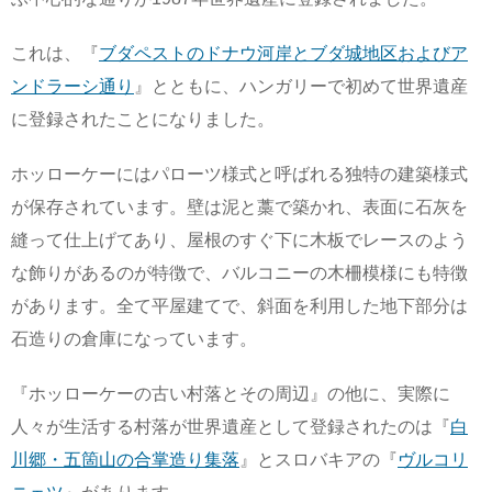
これは、『
ブダペストのドナウ河岸とブダ城地区およびア
ンドラーシ通り
』とともに、ハンガリーで初めて世界遺産
に登録されたことになりました。
ホッローケーにはパローツ様式と呼ばれる独特の建築様式
が保存されています。壁は泥と藁で築かれ、表面に石灰を
縫って仕上げてあり、屋根のすぐ下に木板でレースのよう
な飾りがあるのが特徴で、バルコニーの木柵模様にも特徴
があります。全て平屋建てで、斜面を利用した地下部分は
石造りの倉庫になっています。
『ホッローケーの古い村落とその周辺』の他に、実際に
人々が生活する村落が世界遺産として登録されたのは『
白
川郷・五箇山の合掌造り集落
』とスロバキアの『
ヴルコリ