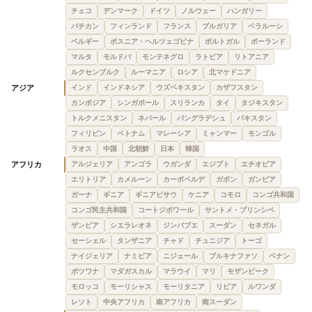
チェコ
デンマーク
ドイツ
ノルウェー
ハンガリー
バチカン
フィンランド
フランス
ブルガリア
ベラルーシ
ベルギー
ボスニア・ヘルツェゴビナ
ポルトガル
ポーランド
マルタ
モルドバ
モンテネグロ
ラトビア
リトアニア
ルクセンブルク
ルーマニア
ロシア
北マケドニア
アジア
インド
インドネシア
ウズベキスタン
カザフスタン
カンボジア
シンガポール
スリランカ
タイ
タジキスタン
トルクメニスタン
ネパール
バングラデシュ
パキスタン
フィリピン
ベトナム
マレーシア
ミャンマー
モンゴル
ラオス
中国
北朝鮮
日本
韓国
アフリカ
アルジェリア
アンゴラ
ウガンダ
エジプト
エチオピア
エリトリア
カメルーン
カーボベルデ
ガボン
ガンビア
ガーナ
ギニア
ギニアビサウ
ケニア
コモロ
コンゴ共和国
コンゴ民主共和国
コートジボワール
サントメ・プリンシペ
ザンビア
シエラレオネ
ジンバブエ
スーダン
セネガル
セーシェル
タンザニア
チャド
チュニジア
トーゴ
ナイジェリア
ナミビア
ニジェール
ブルキナファソ
ベナン
ボツワナ
マダガスカル
マラウイ
マリ
モザンビーク
モロッコ
モーリシャス
モーリタニア
リビア
ルワンダ
レソト
中央アフリカ
南アフリカ
南スーダン