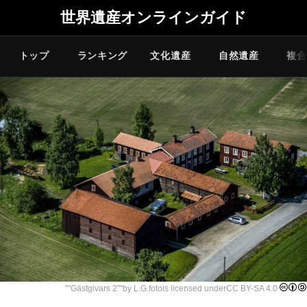
世界遺産オンラインガイド
トップ
ランキング
文化遺産
自然遺産
複合
""
Gästgivars 2
""by
L.G.foto
is licensed under
CC BY-SA 4.0