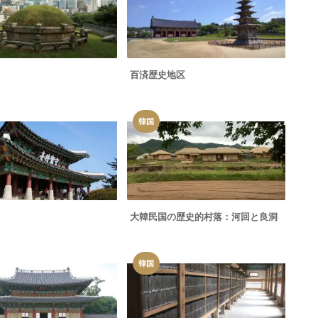
百済歴史地区
韓国
大韓民国の歴史的村落：河回と良洞
韓国