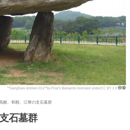
""
Ganghwa dolmen 01x
""by
Friar's Balsam
is licensed under
CC BY 2.0
高敞、和順、江華の支石墓群
支石墓群