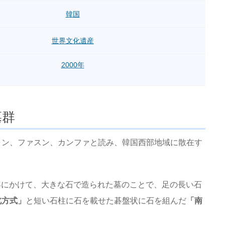
韓国
世界文化遺産
2000年
墓群
ャン、ファスン、カンファと読み、韓国西部地域に散在す
0年にかけて、大きな石で造られた墓のことで、足の長い石
北方式」
と短い石柱に石を載せた碁盤状に石を組んだ
「南