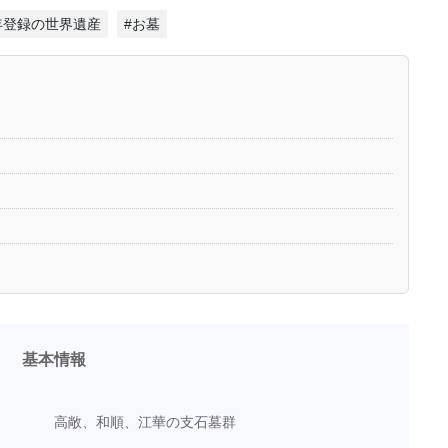
0年登録の世界遺産
#お墓
基本情報
高敞、和順、江華の支石墓群