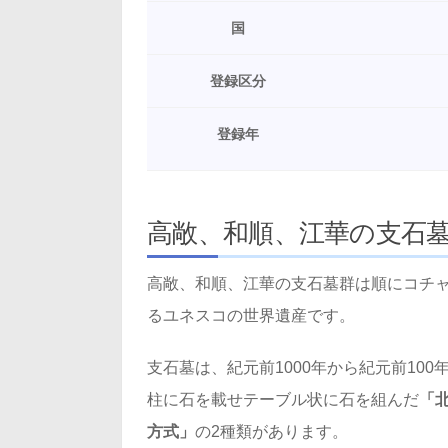
国
登録区分
登録年
高敞、和順、江華の支石
高敞、和順、江華の支石墓群は順にコチ
るユネスコの世界遺産です。
支石墓は、紀元前1000年から紀元前10
柱に石を載せテーブル状に石を組んだ
「
方式」
の2種類があります。