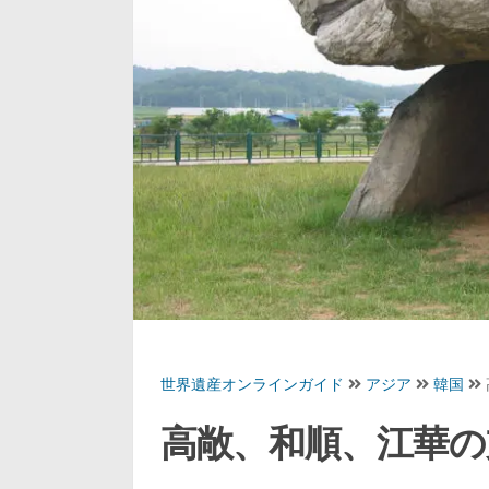
世界遺産オンラインガイド
アジア
韓国
高敞、和順、江華の