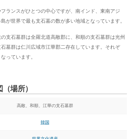
やフランスがひとつの中心ですが、南インド、東南アジ
半島が世界で最も支石墓の数が多い地域となっています。
敞の支石墓群は全羅北道高敞郡に、和順の支石墓群は光州
支石墓群は仁川広域市江華郡二存在しています。それぞ
となっています。
図（場所）
高敞、和順、江華の支石墓群
韓国
世界文化遺産