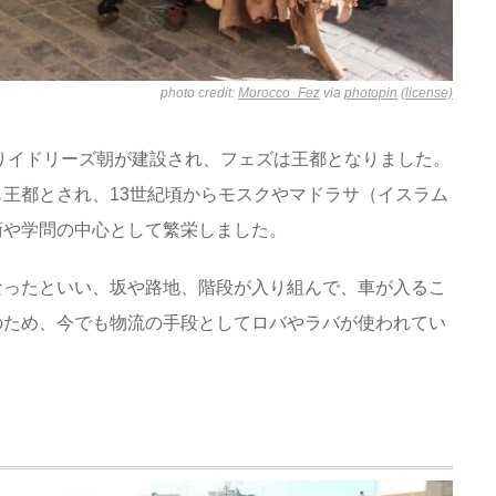
photo credit:
Morocco_Fez
via
photopin
(license)
よりイドリーズ朝が建設され、フェズは王都となりました。
王都とされ、13世紀頃からモスクやマドラサ（イスラム
術や学問の中心として繁栄しました。
なったといい、坂や路地、階段が入り組んで、車が入るこ
のため、今でも物流の手段としてロバやラバが使われてい