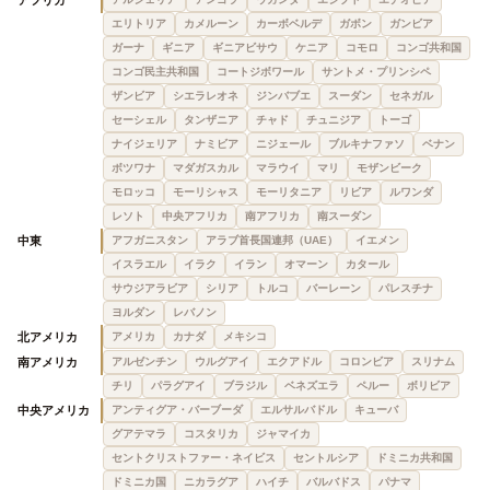
アフリカ
エリトリア
カメルーン
カーボベルデ
ガボン
ガンビア
ガーナ
ギニア
ギニアビサウ
ケニア
コモロ
コンゴ共和国
コンゴ民主共和国
コートジボワール
サントメ・プリンシペ
ザンビア
シエラレオネ
ジンバブエ
スーダン
セネガル
セーシェル
タンザニア
チャド
チュニジア
トーゴ
ナイジェリア
ナミビア
ニジェール
ブルキナファソ
ベナン
ボツワナ
マダガスカル
マラウイ
マリ
モザンビーク
モロッコ
モーリシャス
モーリタニア
リビア
ルワンダ
レソト
中央アフリカ
南アフリカ
南スーダン
中東
アフガニスタン
アラブ首長国連邦（UAE）
イエメン
イスラエル
イラク
イラン
オマーン
カタール
サウジアラビア
シリア
トルコ
バーレーン
パレスチナ
ヨルダン
レバノン
北アメリカ
アメリカ
カナダ
メキシコ
南アメリカ
アルゼンチン
ウルグアイ
エクアドル
コロンビア
スリナム
チリ
パラグアイ
ブラジル
ベネズエラ
ペルー
ボリビア
中央アメリカ
アンティグア・バーブーダ
エルサルバドル
キューバ
グアテマラ
コスタリカ
ジャマイカ
セントクリストファー・ネイビス
セントルシア
ドミニカ共和国
ドミニカ国
ニカラグア
ハイチ
バルバドス
パナマ