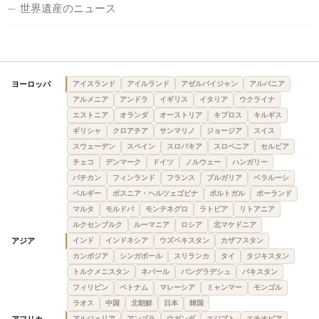
世界遺産のニュース
ヨーロッパ
アイスランド
アイルランド
アゼルバイジャン
アルバニア
アルメニア
アンドラ
イギリス
イタリア
ウクライナ
エストニア
オランダ
オーストリア
キプロス
キルギス
ギリシャ
クロアチア
サンマリノ
ジョージア
スイス
スウェーデン
スペイン
スロバキア
スロベニア
セルビア
チェコ
デンマーク
ドイツ
ノルウェー
ハンガリー
バチカン
フィンランド
フランス
ブルガリア
ベラルーシ
ベルギー
ボスニア・ヘルツェゴビナ
ポルトガル
ポーランド
マルタ
モルドバ
モンテネグロ
ラトビア
リトアニア
ルクセンブルク
ルーマニア
ロシア
北マケドニア
アジア
インド
インドネシア
ウズベキスタン
カザフスタン
カンボジア
シンガポール
スリランカ
タイ
タジキスタン
トルクメニスタン
ネパール
バングラデシュ
パキスタン
フィリピン
ベトナム
マレーシア
ミャンマー
モンゴル
ラオス
中国
北朝鮮
日本
韓国
アルジェリア
アンゴラ
ウガンダ
エジプト
エチオピア