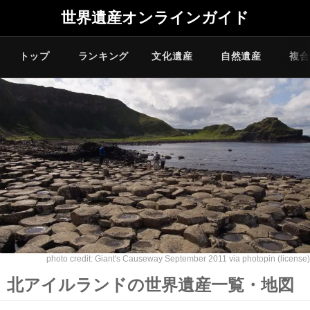
世界遺産オンラインガイド
トップ
ランキング
文化遺産
自然遺産
複合
photo credit:
Giant's Causeway September 2011
via
photopin
(license)
北アイルランドの世界遺産一覧・地図