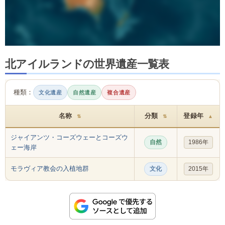
北アイルランドの世界遺産一覧表
種類：
文化遺産
自然遺産
複合遺産
名称
分類
登録年
⇅
⇅
▲
ジャイアンツ・コーズウェーとコーズウ
自然
1986年
ェー海岸
モラヴィア教会の入植地群
文化
2015年