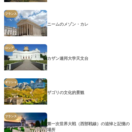
フランス
ニームのメゾン・カレ
ロシア
カザン連邦大学天文台
ギリシャ
ザゴリの文化的景観
フランス
第一次世界大戦（西部戦線）の追悼と記憶の
場所