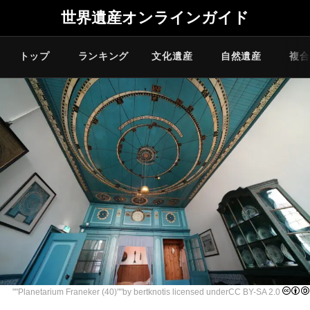
世界遺産オンラインガイド
トップ
ランキング
文化遺産
自然遺産
複合
""
Planetarium Franeker (40)
""by
bertknot
is licensed under
CC BY-SA 2.0