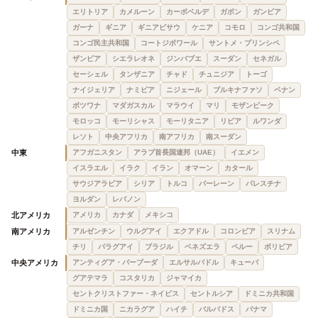
エリトリア
カメルーン
カーボベルデ
ガボン
ガンビア
ガーナ
ギニア
ギニアビサウ
ケニア
コモロ
コンゴ共和国
コンゴ民主共和国
コートジボワール
サントメ・プリンシペ
ザンビア
シエラレオネ
ジンバブエ
スーダン
セネガル
セーシェル
タンザニア
チャド
チュニジア
トーゴ
ナイジェリア
ナミビア
ニジェール
ブルキナファソ
ベナン
ボツワナ
マダガスカル
マラウイ
マリ
モザンビーク
モロッコ
モーリシャス
モーリタニア
リビア
ルワンダ
レソト
中央アフリカ
南アフリカ
南スーダン
中東
アフガニスタン
アラブ首長国連邦（UAE）
イエメン
イスラエル
イラク
イラン
オマーン
カタール
サウジアラビア
シリア
トルコ
バーレーン
パレスチナ
ヨルダン
レバノン
北アメリカ
アメリカ
カナダ
メキシコ
南アメリカ
アルゼンチン
ウルグアイ
エクアドル
コロンビア
スリナム
チリ
パラグアイ
ブラジル
ベネズエラ
ペルー
ボリビア
中央アメリカ
アンティグア・バーブーダ
エルサルバドル
キューバ
グアテマラ
コスタリカ
ジャマイカ
セントクリストファー・ネイビス
セントルシア
ドミニカ共和国
ドミニカ国
ニカラグア
ハイチ
バルバドス
パナマ