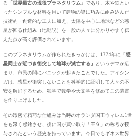
る
「世界最古の現役プラネタリウム」
であり、木や鉄とい
ったシンプルな材料を用いて建物の梁に巧みに組み込んだ
技術的・創造的な工夫に加え、太陽を中心に地球などの惑
星が回る仕組み（地動説）を一般の人々に分かりやすく伝
えた点が高く評価されています。
このプラネタリウムが作られたきっかけは、1774年に
「惑
星同士が近づき衝突して地球が滅亡する」
というデマが広
まり、市民の間にパニックが起きたことでした。アイシン
ガは、惑星が衝突しないことを科学的に証明して人々の不
安を解消するため、独学で数学や天文学を修めてこの装置
を作り上げました。
その緻密で精巧な仕組みは当時のオランダ国王ウィレム1世
をも深く感銘させ、後に国が買い取り
「王立」
の称号が授
与されたという歴史を持っています。今日でもギネス世界