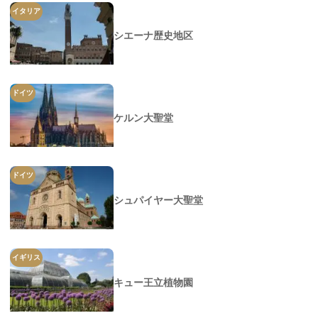
イタリア
シエーナ歴史地区
ドイツ
ケルン大聖堂
ドイツ
シュパイヤー大聖堂
イギリス
キュー王立植物園