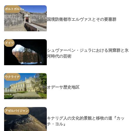
ポルトガル
国境防衛都市エルヴァスとその要塞群
ドイツ
シュヴァーベン・ジュラにおける洞窟群と氷
河時代の芸術
ウクライナ
オデーサ歴史地区
アゼルバイジャン
キナリグ人の文化的景観と移牧の道『カッ
チ・ヨル』