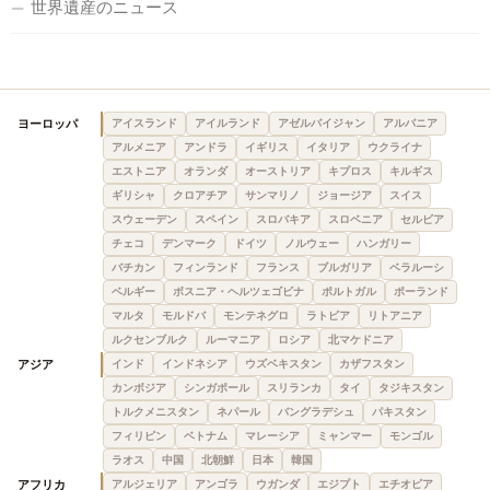
世界遺産のニュース
ヨーロッパ
アイスランド
アイルランド
アゼルバイジャン
アルバニア
アルメニア
アンドラ
イギリス
イタリア
ウクライナ
エストニア
オランダ
オーストリア
キプロス
キルギス
ギリシャ
クロアチア
サンマリノ
ジョージア
スイス
スウェーデン
スペイン
スロバキア
スロベニア
セルビア
チェコ
デンマーク
ドイツ
ノルウェー
ハンガリー
バチカン
フィンランド
フランス
ブルガリア
ベラルーシ
ベルギー
ボスニア・ヘルツェゴビナ
ポルトガル
ポーランド
マルタ
モルドバ
モンテネグロ
ラトビア
リトアニア
ルクセンブルク
ルーマニア
ロシア
北マケドニア
アジア
インド
インドネシア
ウズベキスタン
カザフスタン
カンボジア
シンガポール
スリランカ
タイ
タジキスタン
トルクメニスタン
ネパール
バングラデシュ
パキスタン
フィリピン
ベトナム
マレーシア
ミャンマー
モンゴル
ラオス
中国
北朝鮮
日本
韓国
アフリカ
アルジェリア
アンゴラ
ウガンダ
エジプト
エチオピア