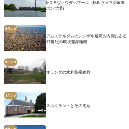
Ir.D.F.ヴァウダヘマール（D.F.ヴァウダ蒸気
ポンプ場）
オランダ
アムステルダムのシンゲル運河の内側にある
17世紀の環状運河地域
オランダ
オランダの水利防塞線群
オランダ
スホクラントとその周辺
オランダ