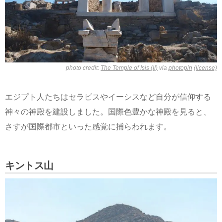
photo credit:
The Temple of Isis (II)
via
photopin
(license)
エジプト人たちはセラピスやイーシスなど自分が信仰する
神々の神殿を建設しました。国際色豊かな神殿を見ると、
さすが国際都市といった感覚に捕らわれます。
キントス山