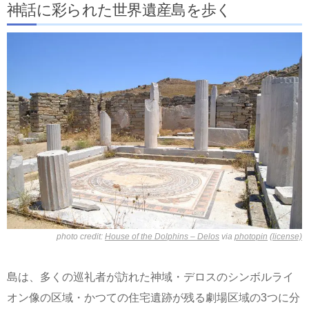
神話に彩られた世界遺産島を歩く
photo credit:
House of the Dolphins – Delos
via
photopin
(license)
島は、多くの巡礼者が訪れた神域・デロスのシンボルライ
オン像の区域・かつての住宅遺跡が残る劇場区域の3つに分