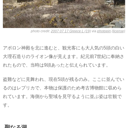
photo credit:
2007 07 17 Greece L (19)
via
photopin
(license)
アポロン神殿を北に進むと、観光客にも大人気の5頭の白い
大理石造りのライオン像が見えます。紀元前7世紀に奉納さ
れたもので、当時は9頭あったと伝えられています。
盗難などに見舞われ、現在5頭が残るのみ。ここに並んでい
るのはレプリカで、本物は保護のため考古博物館に収めら
れています。海側から聖域を見守るように並ぶ姿は壮観で
す。
聖なる湖