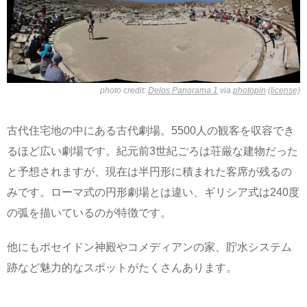
photo credit:
Delos Panorama 1
via
photopin
(license)
古代住宅地の中にある古代劇場。5500人の観客を収容でき
るほど広い劇場です。紀元前3世紀ごろは荘厳な建物だった
と予想されますが、現在は半円形に積まれた客席が残るの
みです。ローマ式の円形劇場とは違い、ギリシア式は240度
の弧を描いているのが特徴です。
他にもポセイドン神殿やコメディアンの家、貯水システム
跡など魅力的なスポットがたくさんあります。