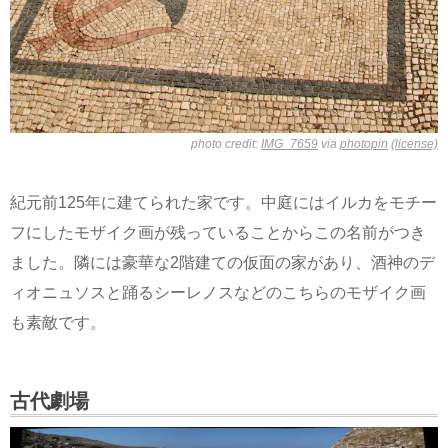
photo credit:
IMG_7659
via
photopin
(license)
紀元前125年に建てられた家です。中庭にはイルカをモチー
フにしたモザイク画が残っていることからこの名前がつき
ました。隣には豪華な2階建ての仮面の家があり、酒神のデ
ィオニュソスと踊るシーレノスなどのこちらのモザイク画
も素敵です。
古代劇場