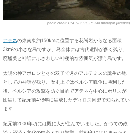
photo credit:
DSCN0658.JPG
via
photopin
(license)
アテネ
の東南東約150kmに位置する花崗岩からなる面積
3km²の小さな島ですが、島全体には古代遺跡が多く残り、
廃墟美と神話にふさわしい神秘的な雰囲気が漂う島です。
太陽の神アポロンとその双子で月のアルテミスの誕生の地
としての神話が残り、歴史上ではペルシア戦争に勝利した
後、ペルシアの攻撃を防ぐ目的でアテネを中心にポリスが
団結して紀元前478年に結成したディロス同盟で知られてい
ます。
紀元前2000年頃には既に人が住んでいました。かつての政
治・経済・文化の中心となり繁栄。前89年にはじまったミ