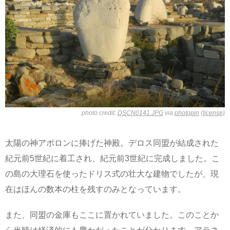
photo credit:
DSCN0141.JPG
via
photopin
(license)
太陽の神アポロンに捧げた神殿。デロス同盟が結成された
紀元前5世紀に着工され、紀元前3世紀に完成しました。こ
の島の大理石を使ったドリス式の壮大な建物でしたが、現
在はほんの数本の柱を残すのみとなっています。
また、同盟の金庫もここに置かれていました。このことか