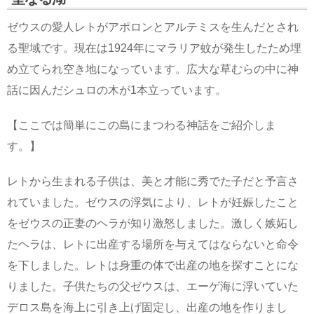
ゼウスの愛人レトがアポロンとアルテミスを生んだとされ
る聖域です。現在は1924年にマラリア蚊が発生したため埋
め立てられ空き地になっています。広大な草むらの中に神
話に因んだシュロの木が1本立っています。
【ここでは簡単にこの島にまつわる神話をご紹介しま
す。】
レトから生まれる子供は、美と才能に秀でた子だと予言さ
れていました。ゼウスの浮気により、レトが妊娠したこと
をゼウスの正妻のヘラが知り激怒しました。激しく嫉妬し
たヘラは、レトに出産する場所を与えてはならないと命令
を下しました。レトは身重の体で出産の地を探すことにな
りました。子供たちの父ゼウスは、エーゲ海に浮いていた
デロス島を海上に引き上げ固定し、出産の地を作りまし