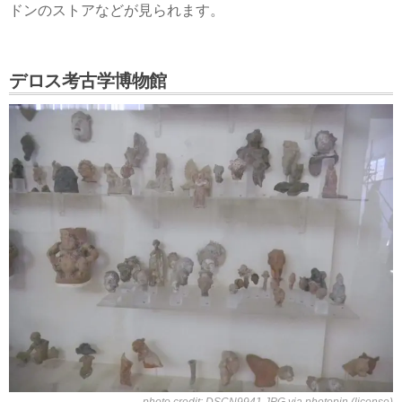
ドンのストアなどが見られます。
デロス考古学博物館
photo credit:
DSCN9941.JPG
via
photopin
(license)