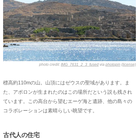
photo credit:
IMG_7631_2_3_fused
via
photopin
(license)
標高約110mの山。山頂にはゼウスの聖域があります。ま
た、アポロンが生まれたのはこの場所だという説も残され
ています。この高台から望むエーゲ海と遺跡、他の島々の
コラボレーションは素晴らしい眺望です。
古代人の住宅