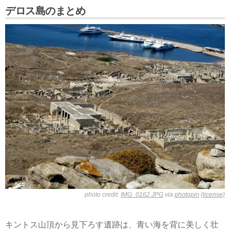
デロス島のまとめ
photo credit:
IMG_0162.JPG
via
photopin
(license)
キントス山頂から見下ろす遺跡は、青い海を背に美しく壮