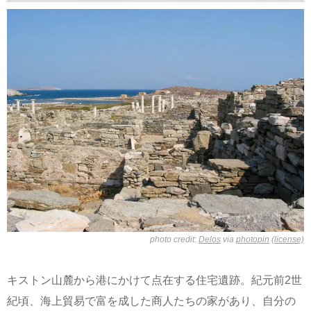
photo credit:
Delos
via
photopin
(license)
キストン山麓から港にかけて点在する住宅遺跡。紀元前2世
紀頃、海上貿易で富を成した商人たちの家があり、自分の