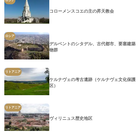
ロシア
コローメンスコエの主の昇天教会
ロシア
デルベントのシタデル、古代都市、要塞建築
物群
リトアニア
ケルナヴェの考古遺跡（ケルナヴェ文化保護
区）
リトアニア
ヴィリニュス歴史地区