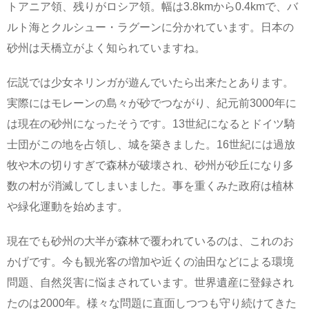
トアニア領、残りがロシア領。幅は3.8kmから0.4kmで、バ
ルト海とクルシュー・ラグーンに分かれています。日本の
砂州は天橋立がよく知られていますね。
伝説では少女ネリンガが遊んでいたら出来たとあります。
実際にはモレーンの島々が砂でつながり、紀元前3000年に
は現在の砂州になったそうです。13世紀になるとドイツ騎
士団がこの地を占領し、城を築きました。16世紀には過放
牧や木の切りすぎで森林が破壊され、砂州が砂丘になり多
数の村が消滅してしまいました。事を重くみた政府は植林
や緑化運動を始めます。
現在でも砂州の大半が森林で覆われているのは、これのお
かげです。今も観光客の増加や近くの油田などによる環境
問題、自然災害に悩まされています。世界遺産に登録され
たのは2000年。様々な問題に直面しつつも守り続けてきた