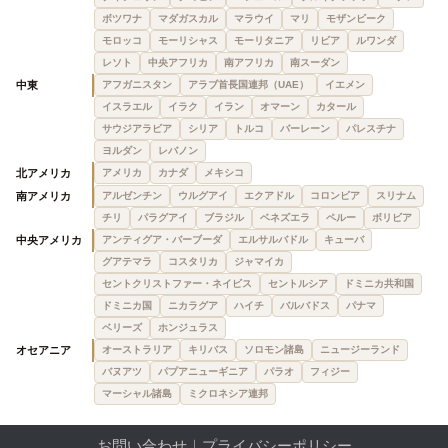
ボツワナ
マダガスカル
マラウイ
マリ
モザンビーク
モロッコ
モーリシャス
モーリタニア
リビア
ルワンダ
レソト
中央アフリカ
南アフリカ
南スーダン
中東
アフガニスタン
アラブ首長国連邦（UAE）
イエメン
イスラエル
イラク
イラン
オマーン
カタール
サウジアラビア
シリア
トルコ
バーレーン
パレスチナ
ヨルダン
レバノン
北アメリカ
アメリカ
カナダ
メキシコ
南アメリカ
アルゼンチン
ウルグアイ
エクアドル
コロンビア
スリナム
チリ
パラグアイ
ブラジル
ベネズエラ
ペルー
ボリビア
中央アメリカ
アンティグア・バーブーダ
エルサルバドル
キューバ
グアテマラ
コスタリカ
ジャマイカ
セントクリストファー・ネイビス
セントルシア
ドミニカ共和国
ドミニカ国
ニカラグア
ハイチ
バルバドス
パナマ
ベリーズ
ホンジュラス
オセアニア
オーストラリア
キリバス
ソロモン諸島
ニュージーランド
バヌアツ
パプアニューギニア
パラオ
フィジー
マーシャル諸島
ミクロネシア連邦
お問い合わせ
｜
プライバシーポリシー