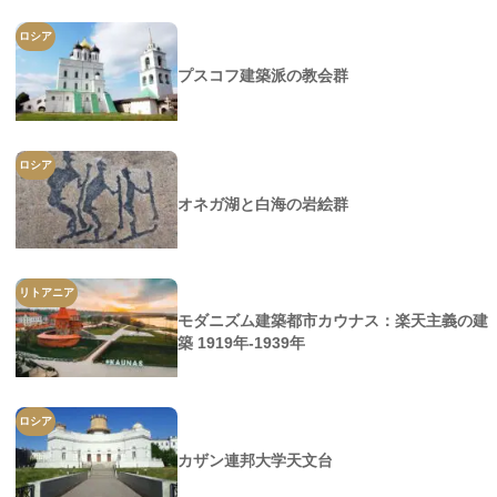
ロシア
プスコフ建築派の教会群
ロシア
オネガ湖と白海の岩絵群
リトアニア
モダニズム建築都市カウナス：楽天主義の建
築 1919年-1939年
ロシア
カザン連邦大学天文台