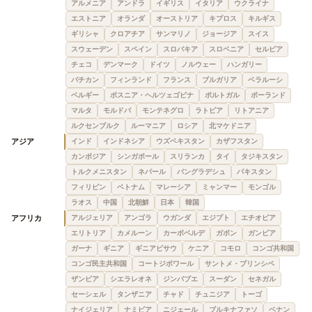
アルメニア
アンドラ
イギリス
イタリア
ウクライナ
エストニア
オランダ
オーストリア
キプロス
キルギス
ギリシャ
クロアチア
サンマリノ
ジョージア
スイス
スウェーデン
スペイン
スロバキア
スロベニア
セルビア
チェコ
デンマーク
ドイツ
ノルウェー
ハンガリー
バチカン
フィンランド
フランス
ブルガリア
ベラルーシ
ベルギー
ボスニア・ヘルツェゴビナ
ポルトガル
ポーランド
マルタ
モルドバ
モンテネグロ
ラトビア
リトアニア
ルクセンブルク
ルーマニア
ロシア
北マケドニア
アジア
インド
インドネシア
ウズベキスタン
カザフスタン
カンボジア
シンガポール
スリランカ
タイ
タジキスタン
トルクメニスタン
ネパール
バングラデシュ
パキスタン
フィリピン
ベトナム
マレーシア
ミャンマー
モンゴル
ラオス
中国
北朝鮮
日本
韓国
アフリカ
アルジェリア
アンゴラ
ウガンダ
エジプト
エチオピア
エリトリア
カメルーン
カーボベルデ
ガボン
ガンビア
ガーナ
ギニア
ギニアビサウ
ケニア
コモロ
コンゴ共和国
コンゴ民主共和国
コートジボワール
サントメ・プリンシペ
ザンビア
シエラレオネ
ジンバブエ
スーダン
セネガル
セーシェル
タンザニア
チャド
チュニジア
トーゴ
ナイジェリア
ナミビア
ニジェール
ブルキナファソ
ベナン