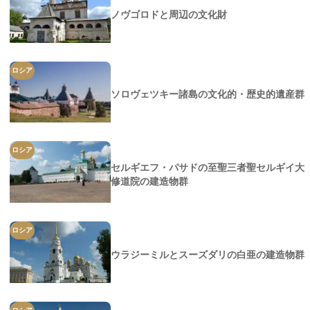
ノヴゴロドと周辺の文化財
ロシア
ソロヴェツキー諸島の文化的・歴史的遺産群
ロシア
セルギエフ・パサドの至聖三者聖セルギイ大
修道院の建造物群
ロシア
ウラジーミルとスーズダリの白亜の建造物群