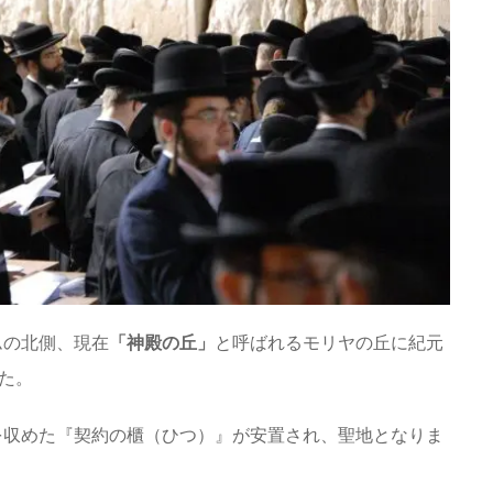
ムの北側、現在
「神殿の丘」
と呼ばれるモリヤの丘に紀元
た。
を収めた『契約の櫃（ひつ）』が安置され、聖地となりま