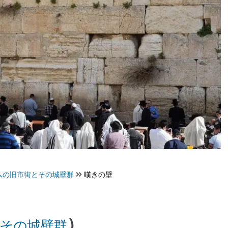
ムの旧市街とその城壁群
嘆きの壁
）
その城壁群