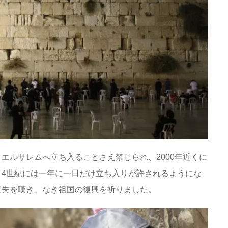
エルサレムへ立ち入ることさえ禁じられ、2000年近くに
4世紀には一年に一日だけ立ち入りが許されるようにな
喪失を嘆き、なき祖国の復興を祈りました。