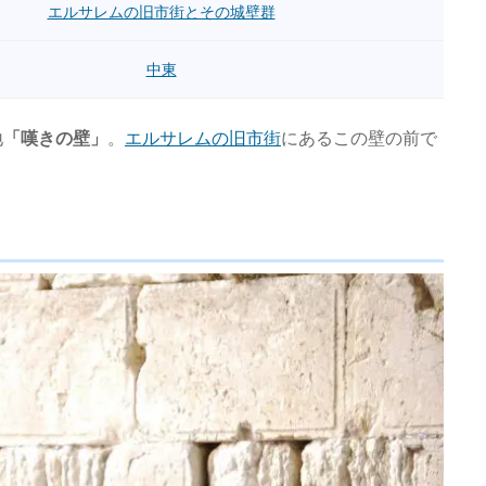
エルサレムの旧市街とその城壁群
中東
地
「嘆きの壁」
。
エルサレムの旧市街
にあるこの壁の前で