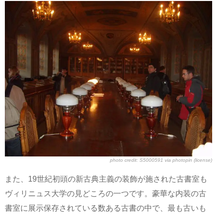
photo credit:
S5000591
via
photopin
(license)
また、19世紀初頭の新古典主義の装飾が施された古書室も
ヴィリニュス大学の見どころの一つです。豪華な内装の古
書室に展示保存されている数ある古書の中で、最も古いも