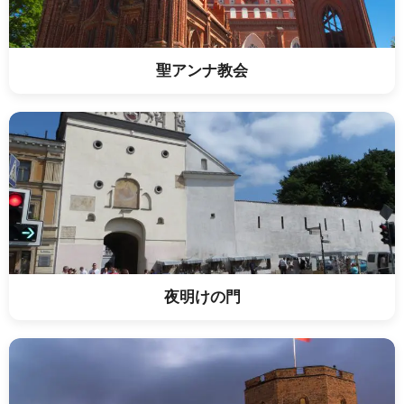
聖アンナ教会
夜明けの門