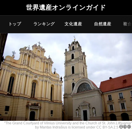
世界遺産オンラインガイド
トップ
ランキング
文化遺産
自然遺産
複合
"
The Grand Courtyard of Vilnius University and the Church of St. John.Lithuania
"
by Mantas Indrašius is licensed under
CC BY-SA 2.5
.