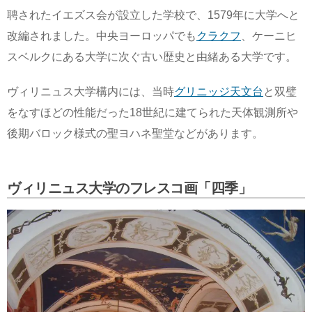
聘されたイエズス会が設立した学校で、1579年に大学へと
改編されました。中央ヨーロッパでも
クラクフ
、ケーニヒ
スベルクにある大学に次ぐ古い歴史と由緒ある大学です。
ヴィリニュス大学構内には、当時
グリニッジ天文台
と双璧
をなすほどの性能だった18世紀に建てられた天体観測所や
後期バロック様式の聖ヨハネ聖堂などがあります。
ヴィリニュス大学のフレスコ画「四季」