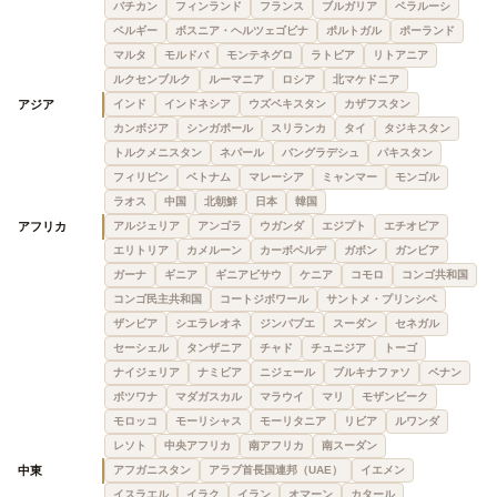
バチカン
フィンランド
フランス
ブルガリア
ベラルーシ
ベルギー
ボスニア・ヘルツェゴビナ
ポルトガル
ポーランド
マルタ
モルドバ
モンテネグロ
ラトビア
リトアニア
ルクセンブルク
ルーマニア
ロシア
北マケドニア
アジア
インド
インドネシア
ウズベキスタン
カザフスタン
カンボジア
シンガポール
スリランカ
タイ
タジキスタン
トルクメニスタン
ネパール
バングラデシュ
パキスタン
フィリピン
ベトナム
マレーシア
ミャンマー
モンゴル
ラオス
中国
北朝鮮
日本
韓国
アフリカ
アルジェリア
アンゴラ
ウガンダ
エジプト
エチオピア
エリトリア
カメルーン
カーボベルデ
ガボン
ガンビア
ガーナ
ギニア
ギニアビサウ
ケニア
コモロ
コンゴ共和国
コンゴ民主共和国
コートジボワール
サントメ・プリンシペ
ザンビア
シエラレオネ
ジンバブエ
スーダン
セネガル
セーシェル
タンザニア
チャド
チュニジア
トーゴ
ナイジェリア
ナミビア
ニジェール
ブルキナファソ
ベナン
ボツワナ
マダガスカル
マラウイ
マリ
モザンビーク
モロッコ
モーリシャス
モーリタニア
リビア
ルワンダ
レソト
中央アフリカ
南アフリカ
南スーダン
中東
アフガニスタン
アラブ首長国連邦（UAE）
イエメン
イスラエル
イラク
イラン
オマーン
カタール