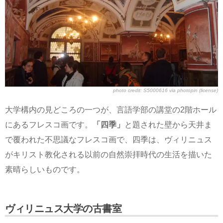
photo credit:
S5000616
via
photopin
(license)
大学構内の見どころの一つが、言語学部の講堂の2階ホール
にあるフレスコ画です。
「四季」
と題された壁から天井ま
で覆われた不思議なフレスコ画で、四季は、ヴィリニュス
がキリスト教化される以前の自然崇拝時代の生活を描いた
素晴らしいものです。
ヴィリニュス大学の古書室