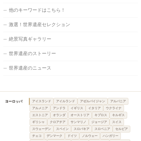
他のキーワードはこちら！
激選！世界遺産セレクション
絶景写真ギャラリー
世界遺産のストーリー
世界遺産のニュース
ヨーロッパ
アイスランド
アイルランド
アゼルバイジャン
アルバニア
アルメニア
アンドラ
イギリス
イタリア
ウクライナ
エストニア
オランダ
オーストリア
キプロス
キルギス
ギリシャ
クロアチア
サンマリノ
ジョージア
スイス
スウェーデン
スペイン
スロバキア
スロベニア
セルビア
チェコ
デンマーク
ドイツ
ノルウェー
ハンガリー