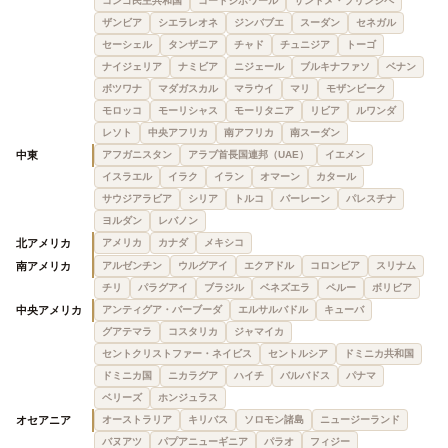
コンゴ民主共和国
コートジボワール
サントメ・プリンシペ
ザンビア
シエラレオネ
ジンバブエ
スーダン
セネガル
セーシェル
タンザニア
チャド
チュニジア
トーゴ
ナイジェリア
ナミビア
ニジェール
ブルキナファソ
ベナン
ボツワナ
マダガスカル
マラウイ
マリ
モザンビーク
モロッコ
モーリシャス
モーリタニア
リビア
ルワンダ
レソト
中央アフリカ
南アフリカ
南スーダン
中東
アフガニスタン
アラブ首長国連邦（UAE）
イエメン
イスラエル
イラク
イラン
オマーン
カタール
サウジアラビア
シリア
トルコ
バーレーン
パレスチナ
ヨルダン
レバノン
北アメリカ
アメリカ
カナダ
メキシコ
南アメリカ
アルゼンチン
ウルグアイ
エクアドル
コロンビア
スリナム
チリ
パラグアイ
ブラジル
ベネズエラ
ペルー
ボリビア
中央アメリカ
アンティグア・バーブーダ
エルサルバドル
キューバ
グアテマラ
コスタリカ
ジャマイカ
セントクリストファー・ネイビス
セントルシア
ドミニカ共和国
ドミニカ国
ニカラグア
ハイチ
バルバドス
パナマ
ベリーズ
ホンジュラス
オセアニア
オーストラリア
キリバス
ソロモン諸島
ニュージーランド
バヌアツ
パプアニューギニア
パラオ
フィジー