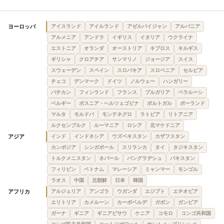
ヨーロッパ
アイスランド
アイルランド
アゼルバイジャン
アルバニア
アルメニア
アンドラ
イギリス
イタリア
ウクライナ
エストニア
オランダ
オーストリア
キプロス
キルギス
ギリシャ
クロアチア
サンマリノ
ジョージア
スイス
スウェーデン
スペイン
スロバキア
スロベニア
セルビア
チェコ
デンマーク
ドイツ
ノルウェー
ハンガリー
バチカン
フィンランド
フランス
ブルガリア
ベラルーシ
ベルギー
ボスニア・ヘルツェゴビナ
ポルトガル
ポーランド
マルタ
モルドバ
モンテネグロ
ラトビア
リトアニア
ルクセンブルク
ルーマニア
ロシア
北マケドニア
アジア
インド
インドネシア
ウズベキスタン
カザフスタン
カンボジア
シンガポール
スリランカ
タイ
タジキスタン
トルクメニスタン
ネパール
バングラデシュ
パキスタン
フィリピン
ベトナム
マレーシア
ミャンマー
モンゴル
ラオス
中国
北朝鮮
日本
韓国
アフリカ
アルジェリア
アンゴラ
ウガンダ
エジプト
エチオピア
エリトリア
カメルーン
カーボベルデ
ガボン
ガンビア
ガーナ
ギニア
ギニアビサウ
ケニア
コモロ
コンゴ共和国