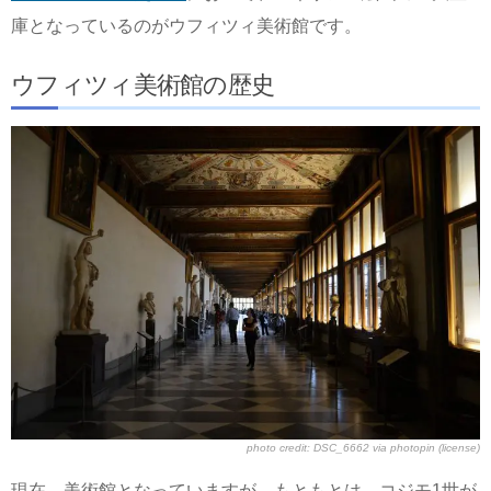
庫となっているのがウフィツィ美術館です。
ウフィツィ美術館の歴史
photo credit:
DSC_6662
via
photopin
(license)
現在、美術館となっていますが、もともとは、コジモ1世が