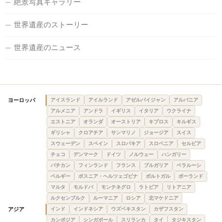
絶景写真ギャラリー
世界遺産のストーリー
世界遺産のニュース
ヨーロッパ
アイスランド
アイルランド
アゼルバイジャン
アルバニア
アルメニア
アンドラ
イギリス
イタリア
ウクライナ
エストニア
オランダ
オーストリア
キプロス
キルギス
ギリシャ
クロアチア
サンマリノ
ジョージア
スイス
スウェーデン
スペイン
スロバキア
スロベニア
セルビア
チェコ
デンマーク
ドイツ
ノルウェー
ハンガリー
バチカン
フィンランド
フランス
ブルガリア
ベラルーシ
ベルギー
ボスニア・ヘルツェゴビナ
ポルトガル
ポーランド
マルタ
モルドバ
モンテネグロ
ラトビア
リトアニア
ルクセンブルク
ルーマニア
ロシア
北マケドニア
アジア
インド
インドネシア
ウズベキスタン
カザフスタン
カンボジア
シンガポール
スリランカ
タイ
タジキスタン