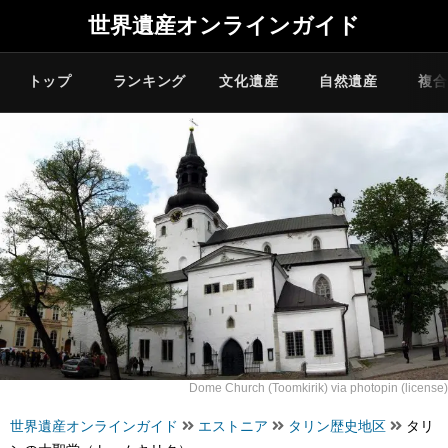
世界遺産オンラインガイド
トップ
ランキング
文化遺産
自然遺産
複合
Dome Church (Toomkirik)
via
photopin
(license)
世界遺産オンラインガイド
エストニア
タリン歴史地区
タリ