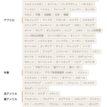
トルクメニスタン
ネパール
バングラデシュ
パキスタン
フィリピン
ベトナム
マレーシア
ミャンマー
モンゴル
ラオス
中国
北朝鮮
日本
韓国
アフリカ
アルジェリア
アンゴラ
ウガンダ
エジプト
エチオピア
エリトリア
カメルーン
カーボベルデ
ガボン
ガンビア
ガーナ
ギニア
ギニアビサウ
ケニア
コモロ
コンゴ共和国
コンゴ民主共和国
コートジボワール
サントメ・プリンシペ
ザンビア
シエラレオネ
ジンバブエ
スーダン
セネガル
セーシェル
タンザニア
チャド
チュニジア
トーゴ
ナイジェリア
ナミビア
ニジェール
ブルキナファソ
ベナン
ボツワナ
マダガスカル
マラウイ
マリ
モザンビーク
モロッコ
モーリシャス
モーリタニア
リビア
ルワンダ
レソト
中央アフリカ
南アフリカ
南スーダン
中東
アフガニスタン
アラブ首長国連邦（UAE）
イエメン
イスラエル
イラク
イラン
オマーン
カタール
サウジアラビア
シリア
トルコ
バーレーン
パレスチナ
ヨルダン
レバノン
北アメリカ
アメリカ
カナダ
メキシコ
南アメリカ
アルゼンチン
ウルグアイ
エクアドル
コロンビア
スリナム
チリ
パラグアイ
ブラジル
ベネズエラ
ペルー
ボリビア