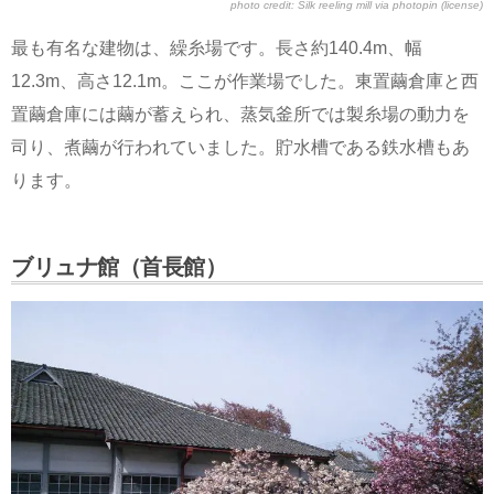
photo credit:
Silk reeling mill
via
photopin
(license)
最も有名な建物は、繰糸場です。長さ約140.4m、幅
12.3m、高さ12.1m。ここが作業場でした。東置繭倉庫と西
置繭倉庫には繭が蓄えられ、蒸気釜所では製糸場の動力を
司り、煮繭が行われていました。貯水槽である鉄水槽もあ
ります。
ブリュナ館（首長館）