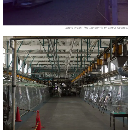
photo credit:
The factory
via
photopin
(license)