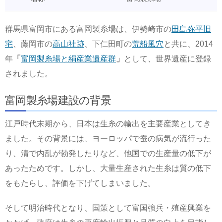
群馬県富岡市にある富岡製糸場は、伊勢崎市の
田島弥平旧
宅
、藤岡市の
高山社跡
、下仁田町の
荒船風穴
と共に、2014
年
「
富岡製糸場と絹産業遺産群
」
として、世界遺産に登録
されました。
富岡製糸場建設の背景
江戸時代末期から、日本は生糸の輸出を主要産業としてき
ました。その背景には、ヨーロッパで蚕の病気が流行った
り、清で内乱が勃発したりなど、他国での生産量の低下が
あったためです。しかし、大量生産された生糸は質の低下
をもたらし、評価を下げてしまいました。
そして明治時代となり、国策として富国強兵・殖産興業を