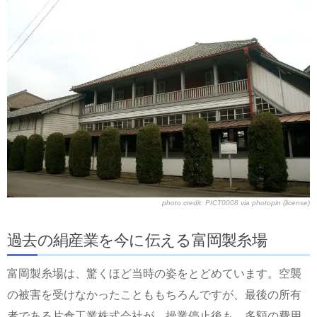
photo credit:
PICT0008
via
photopin
(license)
過去の絹産業を今に伝える富岡製糸場
富岡製糸場は、驚くほど当時の姿をとどめています。空襲
の被害を受けなかったことももちろんですが、最後の所有
者である片倉工業株式会社が、操業停止後も、多額の費用