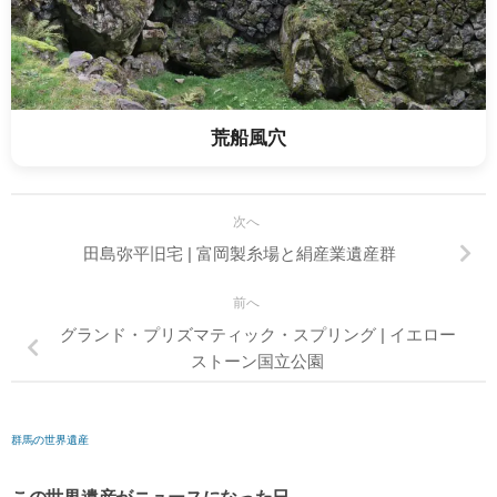
荒船風穴
次へ
田島弥平旧宅 | 富岡製糸場と絹産業遺産群
前へ
グランド・プリズマティック・スプリング | イエロー
ストーン国立公園
群馬の世界遺産