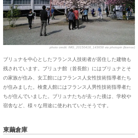
photo credit:
IMG_20150418_143658
via
photopin
(license)
ブリュナを中心としたフランス人技術者が居住した建物も
残されています。ブリュナ館（首長館）にはブリュナとそ
の家族が住み、女工館にはフランス人女性技術指導者たち
が住みました。検査人館にはフランス人男性技術指導者た
ちが住んでいました。ブリュナたちが去った後は、学校や
宿舎など、様々な用途に使われていたそうです。
東繭倉庫