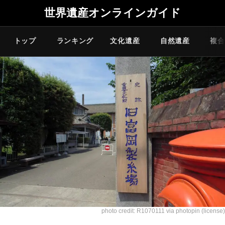
世界遺産オンラインガイド
トップ
ランキング
文化遺産
自然遺産
複合
photo credit:
R1070111
via
photopin
(license)