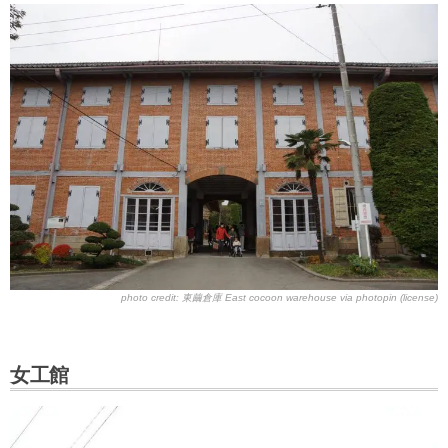
photo credit:
東繭倉庫 East cocoon warehouse
via
photopin
(license)
女工館