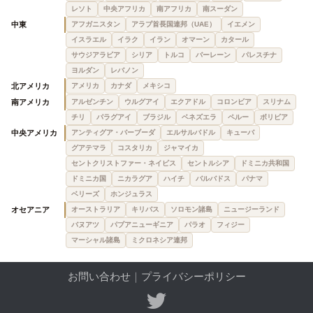
レソト
中央アフリカ
南アフリカ
南スーダン
中東
アフガニスタン
アラブ首長国連邦（UAE）
イエメン
イスラエル
イラク
イラン
オマーン
カタール
サウジアラビア
シリア
トルコ
バーレーン
パレスチナ
ヨルダン
レバノン
北アメリカ
アメリカ
カナダ
メキシコ
南アメリカ
アルゼンチン
ウルグアイ
エクアドル
コロンビア
スリナム
チリ
パラグアイ
ブラジル
ベネズエラ
ペルー
ボリビア
中央アメリカ
アンティグア・バーブーダ
エルサルバドル
キューバ
グアテマラ
コスタリカ
ジャマイカ
セントクリストファー・ネイビス
セントルシア
ドミニカ共和国
ドミニカ国
ニカラグア
ハイチ
バルバドス
パナマ
ベリーズ
ホンジュラス
オセアニア
オーストラリア
キリバス
ソロモン諸島
ニュージーランド
バヌアツ
パプアニューギニア
パラオ
フィジー
マーシャル諸島
ミクロネシア連邦
お問い合わせ
｜
プライバシーポリシー