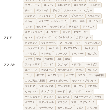
スウェーデン
スペイン
スロバキア
スロベニア
セルビア
チェコ
デンマーク
ドイツ
ノルウェー
ハンガリー
バチカン
フィンランド
フランス
ブルガリア
ベラルーシ
ベルギー
ボスニア・ヘルツェゴビナ
ポルトガル
ポーランド
マルタ
モルドバ
モンテネグロ
ラトビア
リトアニア
ルクセンブルク
ルーマニア
ロシア
北マケドニア
アジア
インド
インドネシア
ウズベキスタン
カザフスタン
カンボジア
シンガポール
スリランカ
タイ
タジキスタン
トルクメニスタン
ネパール
バングラデシュ
パキスタン
フィリピン
ベトナム
マレーシア
ミャンマー
モンゴル
ラオス
中国
北朝鮮
日本
韓国
アフリカ
アルジェリア
アンゴラ
ウガンダ
エジプト
エチオピア
エリトリア
カメルーン
カーボベルデ
ガボン
ガンビア
ガーナ
ギニア
ギニアビサウ
ケニア
コモロ
コンゴ共和国
コンゴ民主共和国
コートジボワール
サントメ・プリンシペ
ザンビア
シエラレオネ
ジンバブエ
スーダン
セネガル
セーシェル
タンザニア
チャド
チュニジア
トーゴ
ナイジェリア
ナミビア
ニジェール
ブルキナファソ
ベナン
ボツワナ
マダガスカル
マラウイ
マリ
モザンビーク
モロッコ
モーリシャス
モーリタニア
リビア
ルワンダ