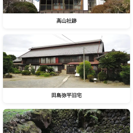
高山社跡
田島弥平旧宅