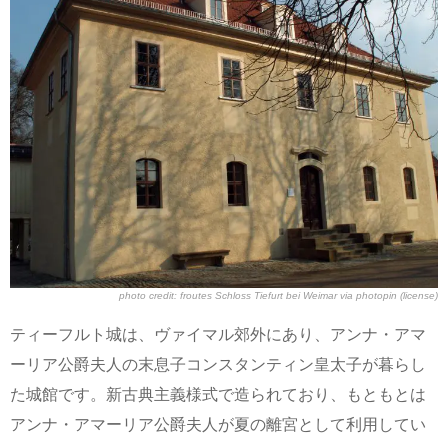
photo credit: froutes
Schloss Tiefurt bei Weimar
via
photopin
(license)
ティーフルト城は、ヴァイマル郊外にあり、アンナ・アマ
ーリア公爵夫人の末息子コンスタンティン皇太子が暮らし
た城館です。新古典主義様式で造られており、もともとは
アンナ・アマーリア公爵夫人が夏の離宮として利用してい