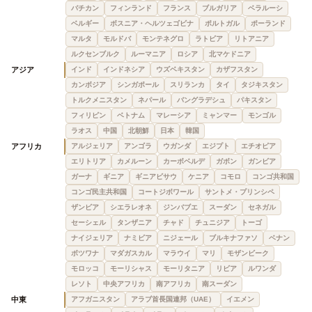
バチカン
フィンランド
フランス
ブルガリア
ベラルーシ
ベルギー
ボスニア・ヘルツェゴビナ
ポルトガル
ポーランド
マルタ
モルドバ
モンテネグロ
ラトビア
リトアニア
ルクセンブルク
ルーマニア
ロシア
北マケドニア
アジア
インド
インドネシア
ウズベキスタン
カザフスタン
カンボジア
シンガポール
スリランカ
タイ
タジキスタン
トルクメニスタン
ネパール
バングラデシュ
パキスタン
フィリピン
ベトナム
マレーシア
ミャンマー
モンゴル
ラオス
中国
北朝鮮
日本
韓国
アフリカ
アルジェリア
アンゴラ
ウガンダ
エジプト
エチオピア
エリトリア
カメルーン
カーボベルデ
ガボン
ガンビア
ガーナ
ギニア
ギニアビサウ
ケニア
コモロ
コンゴ共和国
コンゴ民主共和国
コートジボワール
サントメ・プリンシペ
ザンビア
シエラレオネ
ジンバブエ
スーダン
セネガル
セーシェル
タンザニア
チャド
チュニジア
トーゴ
ナイジェリア
ナミビア
ニジェール
ブルキナファソ
ベナン
ボツワナ
マダガスカル
マラウイ
マリ
モザンビーク
モロッコ
モーリシャス
モーリタニア
リビア
ルワンダ
レソト
中央アフリカ
南アフリカ
南スーダン
中東
アフガニスタン
アラブ首長国連邦（UAE）
イエメン