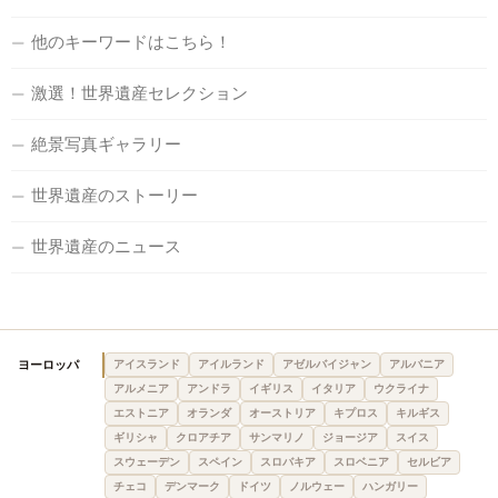
他のキーワードはこちら！
激選！世界遺産セレクション
絶景写真ギャラリー
世界遺産のストーリー
世界遺産のニュース
ヨーロッパ
アイスランド
アイルランド
アゼルバイジャン
アルバニア
アルメニア
アンドラ
イギリス
イタリア
ウクライナ
エストニア
オランダ
オーストリア
キプロス
キルギス
ギリシャ
クロアチア
サンマリノ
ジョージア
スイス
スウェーデン
スペイン
スロバキア
スロベニア
セルビア
チェコ
デンマーク
ドイツ
ノルウェー
ハンガリー