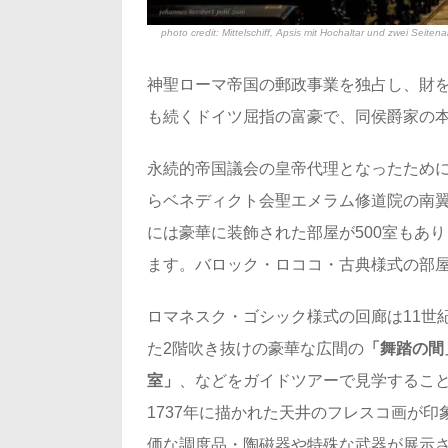
photo credit:
Mittelschiff, Apsis mit Hochaltar und zwei Seite
神聖ローマ帝国の郵政事業を独占し、財
も続くドイツ屈指の富豪で、同侯爵家の
永続的帝国議会の皇帝代理となったために
らベネディクト会聖エメラム修道院の南
には豪華に装飾された部屋が500室もあ
ます。バロック・ロココ・古典様式の部
ロマネスク・ゴシック様式の回廊は11世
た2階吹き抜けの豪華な広間の
「舞踏の間
室」
、などをガイドツアーで見学するこ
1737年に描かれた天井のフレスコ画が
価な調度品・陶磁器や特殊な武器が展示