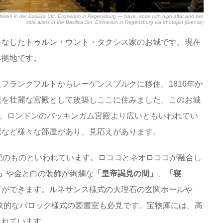
naltären in der Basilika Skt. Emmeram in Regensburg — Nave, apse with high altar and two
side altars in the Basilica Skt. Emmeram in Regensburg
via
photopin
(license)
をなしたトゥルン・ウント・タクシス家のお城です。現在
本拠地です。
フランクフルトからレーゲンスブルクに移住。1816年か
翼を壮麗な宮殿として改築しここに住みました。このお城
り、ロンドンのバッキンガム宮殿より広いともいわれてい
屋など様々な部屋があり、見応えがあります。
紀のものといわれています。ロココとネオロココが融合し
」
や金と白の装飾が絢爛な
「皇帝謁見の間」
、
「寝
とができます。ルネサンス様式の大理石の玄関ホールや
印象的なバロック様式の図書室も必見です。宝物庫には、高
されています。