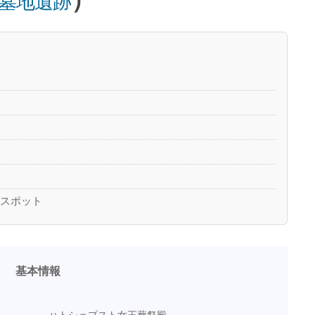
墓地遺跡
のスポット
基本情報
ハトシェプスト女王葬祭殿