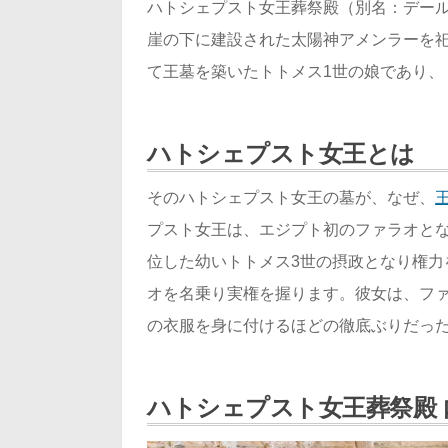
ハトシェプスト女王葬祭殿（別名：デー
崖の下に建設された太陽神アメンラーを
て王墓を築いたトトメス1世の娘であり、
ハトシェプスト女王とは
そのハトシェプスト女王の墓が、なぜ、
プスト女王は、エジプト初のファラオとな
位した幼いトトメス3世の摂政となり権力
オを名乗り実権を握ります。彼女は、フ
の衣服を身に付けるほどの徹底ぶりだっ
ハトシェプスト女王葬祭殿 