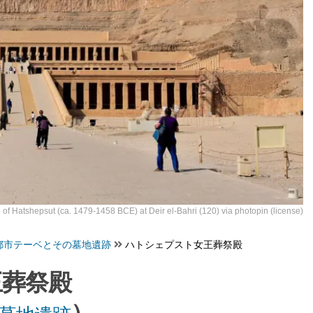
 of Hatshepsut (ca. 1479-1458 BCE) at Deir el-Bahri (120)
via
photopin
(license)
都市テーベとその墓地遺跡
ハトシェプスト女王葬祭殿
王葬祭殿
）