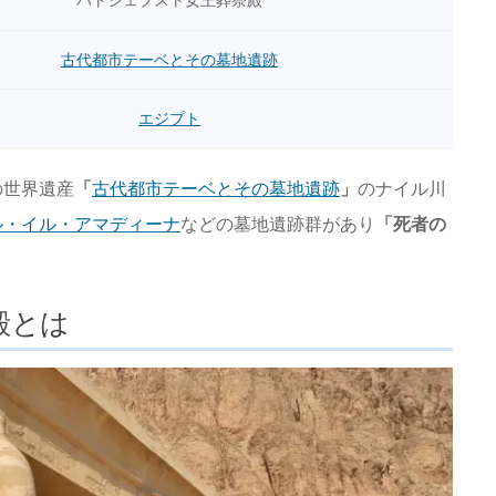
古代都市テーベとその墓地遺跡
エジプト
の世界遺産
「
古代都市テーベとその墓地遺跡
」
のナイル川
ル・イル・アマディーナ
などの墓地遺跡群があり
「死者の
殿とは