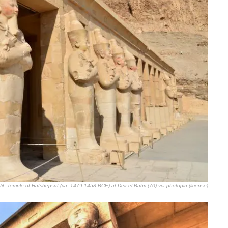
it:
Temple of Hatshepsut (ca. 1479-1458 BCE) at Deir el-Bahri (70)
via
photopin
(license)