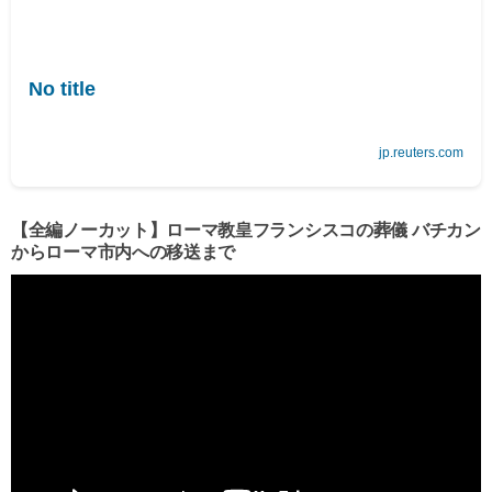
No title
jp.reuters.com
【全編ノーカット】ローマ教皇フランシスコの葬儀 バチカン
からローマ市内への移送まで