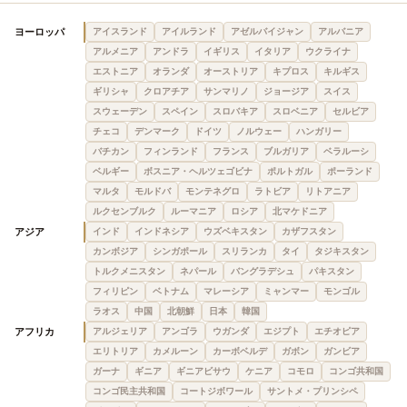
ヨーロッパ
アイスランド
アイルランド
アゼルバイジャン
アルバニア
アルメニア
アンドラ
イギリス
イタリア
ウクライナ
エストニア
オランダ
オーストリア
キプロス
キルギス
ギリシャ
クロアチア
サンマリノ
ジョージア
スイス
スウェーデン
スペイン
スロバキア
スロベニア
セルビア
チェコ
デンマーク
ドイツ
ノルウェー
ハンガリー
バチカン
フィンランド
フランス
ブルガリア
ベラルーシ
ベルギー
ボスニア・ヘルツェゴビナ
ポルトガル
ポーランド
マルタ
モルドバ
モンテネグロ
ラトビア
リトアニア
ルクセンブルク
ルーマニア
ロシア
北マケドニア
アジア
インド
インドネシア
ウズベキスタン
カザフスタン
カンボジア
シンガポール
スリランカ
タイ
タジキスタン
トルクメニスタン
ネパール
バングラデシュ
パキスタン
フィリピン
ベトナム
マレーシア
ミャンマー
モンゴル
ラオス
中国
北朝鮮
日本
韓国
アフリカ
アルジェリア
アンゴラ
ウガンダ
エジプト
エチオピア
エリトリア
カメルーン
カーボベルデ
ガボン
ガンビア
ガーナ
ギニア
ギニアビサウ
ケニア
コモロ
コンゴ共和国
コンゴ民主共和国
コートジボワール
サントメ・プリンシペ