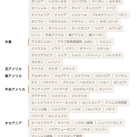
ザンビア
シエラレオネ
ジンバブエ
スーダン
セネガル
セーシェル
タンザニア
チャド
チュニジア
トーゴ
ナイジェリア
ナミビア
ニジェール
ブルキナファソ
ベナン
ボツワナ
マダガスカル
マラウイ
マリ
モザンビーク
モロッコ
モーリシャス
モーリタニア
リビア
ルワンダ
レソト
中央アフリカ
南アフリカ
南スーダン
中東
アフガニスタン
アラブ首長国連邦（UAE）
イエメン
イスラエル
イラク
イラン
オマーン
カタール
サウジアラビア
シリア
トルコ
バーレーン
パレスチナ
ヨルダン
レバノン
北アメリカ
アメリカ
カナダ
メキシコ
南アメリカ
アルゼンチン
ウルグアイ
エクアドル
コロンビア
スリナム
チリ
パラグアイ
ブラジル
ベネズエラ
ペルー
ボリビア
中央アメリカ
アンティグア・バーブーダ
エルサルバドル
キューバ
グアテマラ
コスタリカ
ジャマイカ
セントクリストファー・ネイビス
セントルシア
ドミニカ共和国
ドミニカ国
ニカラグア
ハイチ
バルバドス
パナマ
ベリーズ
ホンジュラス
オセアニア
オーストラリア
キリバス
ソロモン諸島
ニュージーランド
バヌアツ
パプアニューギニア
パラオ
フィジー
マーシャル諸島
ミクロネシア連邦