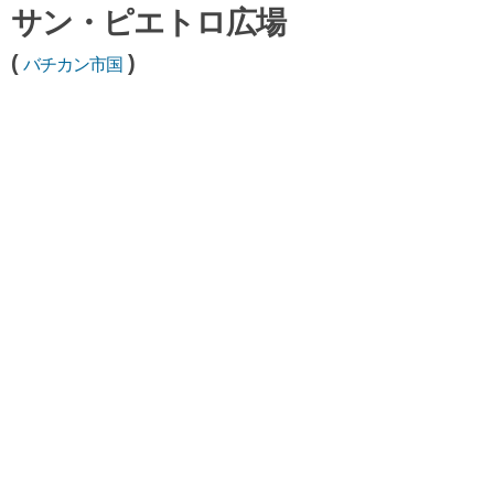
サン・ピエトロ広場
(
)
バチカン市国