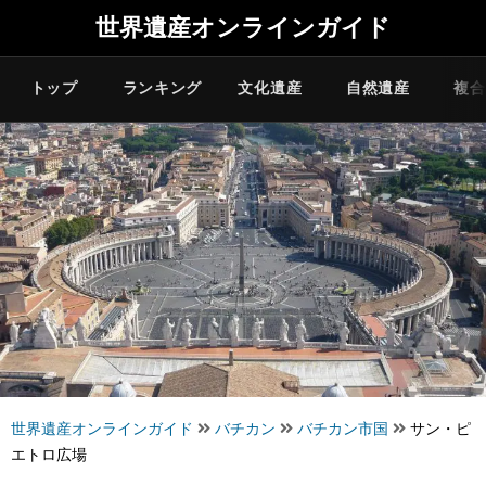
世界遺産オンラインガイド
トップ
ランキング
文化遺産
自然遺産
複合
世界遺産オンラインガイド
バチカン
バチカン市国
サン・ピ
エトロ広場