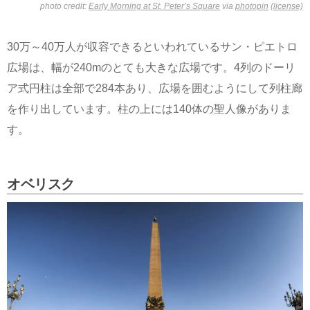
photo credit:
Early Morning at St. Peter’s Square
via
photopin
(license)
30万～40万人が収容できるといわれているサン・ピエトロ
広場は、幅が240mのとても大きな広場です。4列のドーリ
ア式円柱は全部で284本あり、広場を囲むようにして列柱廊
を作り出しています。柱の上には140体の聖人像がありま
す。
オベリスク