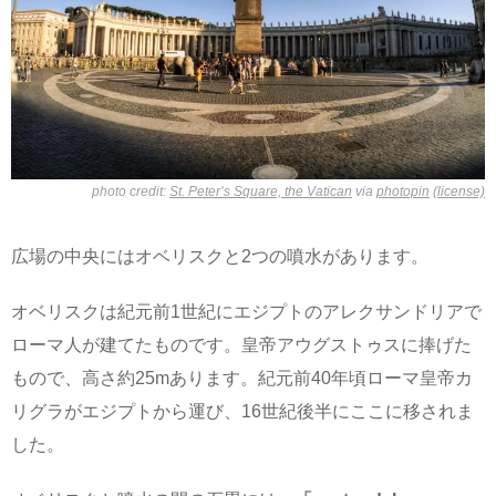
photo credit:
St. Peter’s Square, the Vatican
via
photopin
(license)
広場の中央にはオベリスクと2つの噴水があります。
オベリスクは紀元前1世紀にエジプトのアレクサンドリアで
ローマ人が建てたものです。皇帝アウグストゥスに捧げた
もので、高さ約25mあります。紀元前40年頃ローマ皇帝カ
リグラがエジプトから運び、16世紀後半にここに移されま
した。