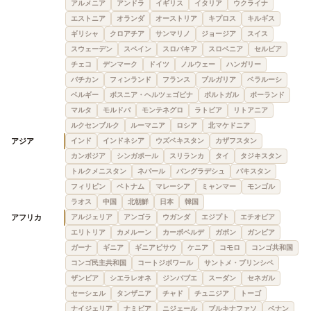
アルメニア
アンドラ
イギリス
イタリア
ウクライナ
エストニア
オランダ
オーストリア
キプロス
キルギス
ギリシャ
クロアチア
サンマリノ
ジョージア
スイス
スウェーデン
スペイン
スロバキア
スロベニア
セルビア
チェコ
デンマーク
ドイツ
ノルウェー
ハンガリー
バチカン
フィンランド
フランス
ブルガリア
ベラルーシ
ベルギー
ボスニア・ヘルツェゴビナ
ポルトガル
ポーランド
マルタ
モルドバ
モンテネグロ
ラトビア
リトアニア
ルクセンブルク
ルーマニア
ロシア
北マケドニア
アジア
インド
インドネシア
ウズベキスタン
カザフスタン
カンボジア
シンガポール
スリランカ
タイ
タジキスタン
トルクメニスタン
ネパール
バングラデシュ
パキスタン
フィリピン
ベトナム
マレーシア
ミャンマー
モンゴル
ラオス
中国
北朝鮮
日本
韓国
アフリカ
アルジェリア
アンゴラ
ウガンダ
エジプト
エチオピア
エリトリア
カメルーン
カーボベルデ
ガボン
ガンビア
ガーナ
ギニア
ギニアビサウ
ケニア
コモロ
コンゴ共和国
コンゴ民主共和国
コートジボワール
サントメ・プリンシペ
ザンビア
シエラレオネ
ジンバブエ
スーダン
セネガル
セーシェル
タンザニア
チャド
チュニジア
トーゴ
ナイジェリア
ナミビア
ニジェール
ブルキナファソ
ベナン