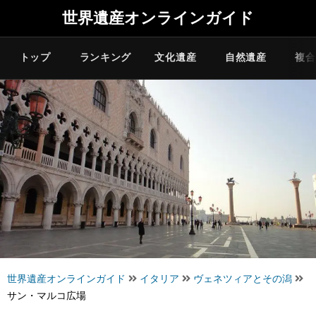
世界遺産オンラインガイド
トップ
ランキング
文化遺産
自然遺産
複合
世界遺産オンラインガイド
イタリア
ヴェネツィアとその潟
サン・マルコ広場