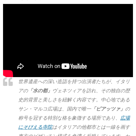
世界遺産への深い造詣を持つ出演者たちが、イタリ
アの
「水の都」
ヴェネツィア
を訪れ、その独自の歴
史的背景と美しさを紐解く内容です。中心地である
サン・マルコ広場は、国内で唯一
「ピアッツァ」
の
称号を冠する特別な格を象徴する場所であり、
広場
にそびえる寺院
はイタリアの他都市とは一線を画す