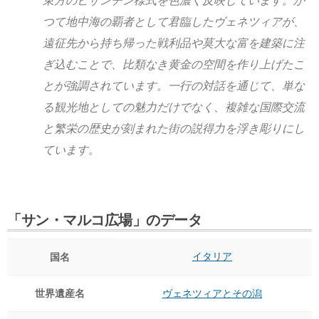
東方のビザンチン様式を色濃く反映しています。か
つて地中海の覇者として君臨した
ヴェネツィア
が、
遠征先から持ち帰った戦利品や莫大な富を建築に注
ぎ込むことで、比類なき黄金の空間を作り上げたこ
とが強調されています。一行の対話を通じて、単な
る観光地としての魅力だけでなく、複雑な国際交流
と繁栄の歴史が刻まれた街の説得力を浮き彫りにし
ています。
「サン・マルコ広場」のデータ
イタリア
国名
世界遺産名
ヴェネツィアとその潟