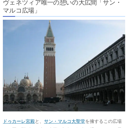
ヴェネツィア唯一の憩いの大広間「サン・
マルコ広場」
ドゥカーレ宮殿
と、
サン・マルコ大聖堂
を擁するこの広場