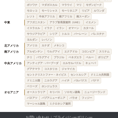
ボツワナ
マダガスカル
マラウイ
マリ
モザンビーク
モロッコ
モーリシャス
モーリタニア
リビア
ルワンダ
レソト
中央アフリカ
南アフリカ
南スーダン
中東
アフガニスタン
アラブ首長国連邦（UAE）
イエメン
イスラエル
イラク
イラン
オマーン
カタール
サウジアラビア
シリア
トルコ
バーレーン
パレスチナ
ヨルダン
レバノン
北アメリカ
アメリカ
カナダ
メキシコ
南アメリカ
アルゼンチン
ウルグアイ
エクアドル
コロンビア
スリナム
チリ
パラグアイ
ブラジル
ベネズエラ
ペルー
ボリビア
中央アメリカ
アンティグア・バーブーダ
エルサルバドル
キューバ
グアテマラ
コスタリカ
ジャマイカ
セントクリストファー・ネイビス
セントルシア
ドミニカ共和国
ドミニカ国
ニカラグア
ハイチ
バルバドス
パナマ
ベリーズ
ホンジュラス
オセアニア
オーストラリア
キリバス
ソロモン諸島
ニュージーランド
バヌアツ
パプアニューギニア
パラオ
フィジー
マーシャル諸島
ミクロネシア連邦
お問い合わせ
｜
プライバシーポリシー