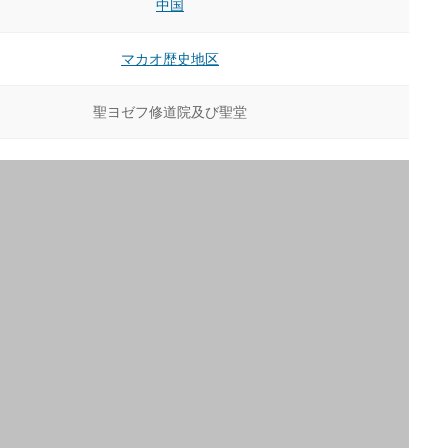
中国
マカオ歴史地区
聖ヨゼフ修道院及び聖堂