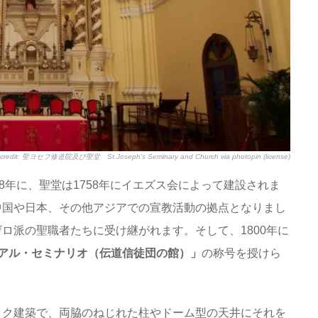
credit:
聖ヨセフ修道院及び聖堂 St.Joseph’s Seminary and Church
via
photopin
(license)
8年に、聖堂は1758年にイエズス会によって建設されま
中国や日本、その他アジアでの宣教活動の拠点となりまし
ロ派の聖職者たちに受け継がれます。そして、1800年に
アル・セミナリオ（伝道信徒団の館）」
の称号を授けら
ック建築で、両脇のねじれた柱やドーム型の天井にそれを