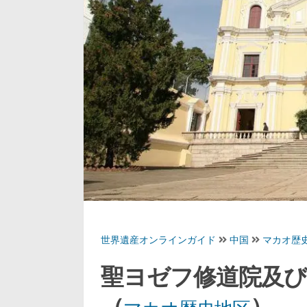
世界遺産オンラインガイド
中国
マカオ歴
聖ヨゼフ修道院及び
（
）