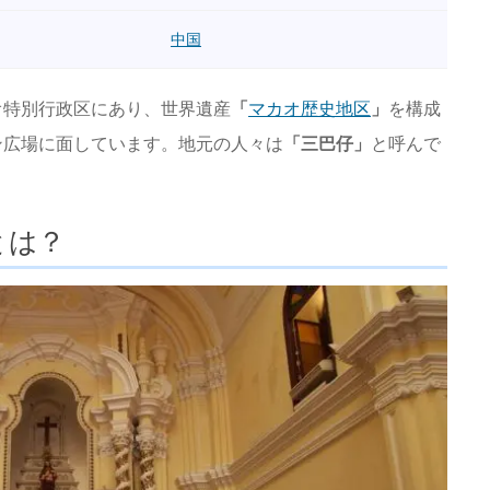
中国
オ特別行政区にあり、世界遺産
「
マカオ歴史地区
」
を構成
ン広場に面しています。地元の人々は
「三巴仔」
と呼んで
とは？