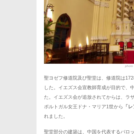
photo 
聖ヨゼフ修道院及び聖堂は、修道院は172
した。イエズス会宣教師育成が目的で、
た。イエズス会が追放されてからは、ラザ
ポルトガル女王ドナ・マリア1世から
「レ
れました。
聖堂部分の建築は、中国を代表するバロ