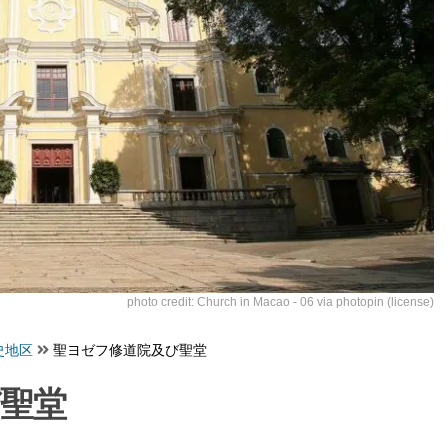
photo credit:
Church in Macao - 06
via
photopin
(license)
史地区
聖ヨゼフ修道院及び聖堂
聖堂